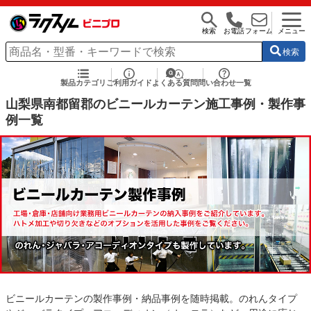
検索
お電話
フォーム
メニュー
検索
製品カテゴリ
ご利用ガイド
よくある質問
問い合わせ一覧
山梨県南都留郡のビニールカーテン施工事例・製作事
例一覧
ビニールカーテンの製作事例・納品事例を随時掲載。のれんタイプ