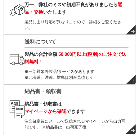
万一、弊社のミスや初期不良がありましたら
返
品・交換
いたします
製品により対応が異なりますので、詳細をご覧くださ
い。
送料について
製品の合計金額
50,000円以上(税別)
のご注文で
送
料無料！
※一部対象外製品/サービスがあります
※北海道、沖縄、離島は別途見積もり
納品書・領収書
納品書・領収書は
マイページから確認
できます
注文確定後にメールで送信されるマイページから出力可
能です。 ※納品書は、出荷完了後