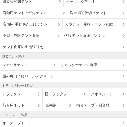
組立式開閉テント
オーニングテント
店舗用テント・軒先テント
洗車場間仕切りテント
店舗用 手動巻き上げテント
大型テント屋根・テント倉庫
小型・仮設テント倉庫
仮設テント倉庫レンタル
テント倉庫の生地張替え
既製テント製品
ジャバラテント
キャスターテント倉庫
屋外用日よけロールスクリーン
トラック用シート製品
トラックシート
軽トラックシート
アオリシート
荷台用ネット
収納袋
補修テープ・副資材
ブルーシート製品
オーダーブルーシート