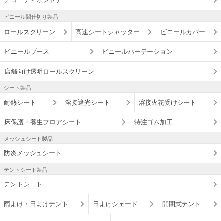
アコーディオンドア
ビニール間仕切り製品
ロールスクリーン
高速シートシャッター
ビニールカバー
ビニールブース
ビニールパーテーション
店舗向け透明ロールスクリーン
シート製品
耐熱シート
溶接遮光シート
溶接火花受けシート
床保護・養生フロアシート
特注ゴム加工
メッシュシート製品
防炎メッシュシート
テントシート製品
テントシート
雨よけ・日よけテント
日よけシェード
開閉式テント