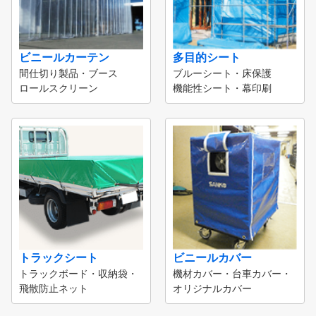
ビニールカーテン
多目的シート
間仕切り製品・ブース
ブルーシート・床保護
ロールスクリーン
機能性シート・幕印刷
トラックシート
ビニールカバー
トラックボード・収納袋・
機材カバー・台車カバー・
飛散防止ネット
オリジナルカバー