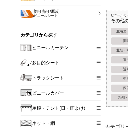
切り売り/原反
ビニールカ
ビニールシート
その他
北海道
カテゴリから探す
関
ビニールカーテン
北陸・
東
多目的シート
近
トラックシート
中
四
ビニールカバー
九州
屋根・テント(日・雨よけ)
ネット・網
カテゴリ