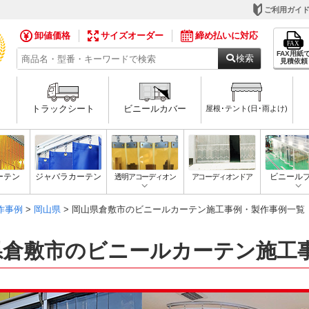
ご利用ガイ
卸値価格
サイズオーダー
締め払いに対応
FAX用紙
検索
見積依頼
トラックシート
ビニールカバー
屋根･テント(日･雨よけ)
ーテン
ジャバラカーテン
透明アコーディオン
アコーディオンドア
ビニール
作事例
>
岡山県
> 岡山県倉敷市のビニールカーテン施工事例・製作事例一覧
県倉敷市のビニールカーテン施工