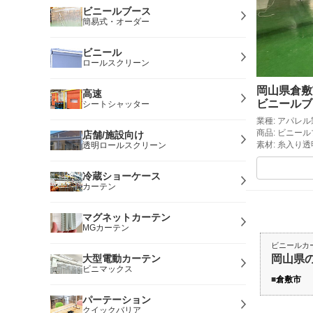
ビニールブース
簡易式・オーダー
ビニール
ロールスクリーン
岡山県倉敷
高速
ビニールブ
シートシャッター
業種: アパレ
商品: ビニー
店舗/施設向け
素材: 糸入り
透明ロールスクリーン
冷蔵ショーケース
カーテン
マグネットカーテン
MGカーテン
ビニールカ
大型電動カーテン
岡山県
ビニマックス
倉敷市
パーテーション
クイックバリア