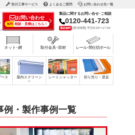
ド
取付工事サービス
よくあるご質問
お問い合わせ先一覧
製品に関するお問い合せ･ご相談
お問い合わせ
0120-441-723
で
無料
相談・見積はこちら！
[受付時間] 平日9:00〜17:00
通話無料
ネット･網
取付金具･部材
レール･間仕切ポール
ブース
屋内スクリーン
シートシャッター
切り売り・原反
事例・製作事例一覧