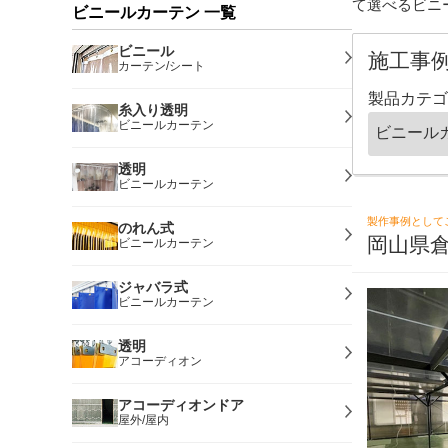
て選べるビニ
ビニールカーテン 一覧
ビニール
施工事
カーテン/シート
製品カテゴ
糸入り透明
ビニールカーテン
透明
ビニールカーテン
製作事例として
のれん式
岡山県
ビニールカーテン
ジャバラ式
ビニールカーテン
透明
アコーディオン
アコーディオンドア
屋外/屋内