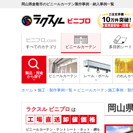
岡山県倉敷市のビニールカーテン製作事例・納入事例一覧
すべてのカテゴリ
ビニールカーテン
多目的シート
製品・用途
ビニールカーテン
レール・ポール
のれんカ
から探す
ホーム
>
施工・製作事例一覧
>
ビニールカーテン施工事例・製
岡山
ラクスル ビニプロ
は
ビニールカーテン・テントシート・ネット・網を