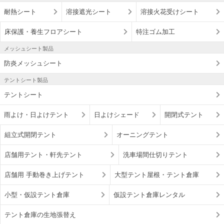
耐熱シート
溶接遮光シート
溶接火花受けシート
床保護・養生フロアシート
特注ゴム加工
メッシュシート製品
防炎メッシュシート
テントシート製品
テントシート
雨よけ・日よけテント
日よけシェード
開閉式テント
組立式開閉テント
オーニングテント
店舗用テント・軒先テント
洗車場間仕切りテント
店舗用 手動巻き上げテント
大型テント屋根・テント倉庫
小型・仮設テント倉庫
仮設テント倉庫レンタル
テント倉庫の生地張替え