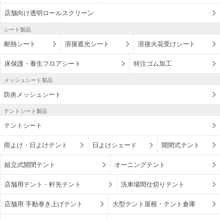
店舗向け透明ロールスクリーン
シート製品
耐熱シート
溶接遮光シート
溶接火花受けシート
床保護・養生フロアシート
特注ゴム加工
メッシュシート製品
防炎メッシュシート
テントシート製品
テントシート
雨よけ・日よけテント
日よけシェード
開閉式テント
組立式開閉テント
オーニングテント
店舗用テント・軒先テント
洗車場間仕切りテント
店舗用 手動巻き上げテント
大型テント屋根・テント倉庫