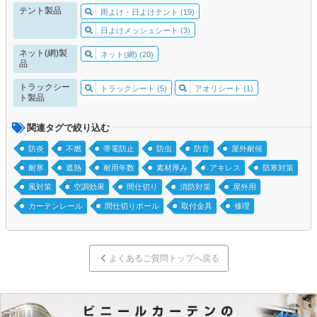
テント製品
雨よけ・日よけテント (19)
日よけメッシュシート (3)
ネット(網)製
ネット(網) (20)
品
トラックシー
トラックシート (5)
アオリシート (1)
ト製品
関連タグで絞り込む
防炎
不燃
帯電防止
防虫
防音
屋外耐候
耐寒
遮熱
耐用年数
素材厚み
アキレス
防寒対策
風対策
空調効果
間仕切り
消防対策
屋外用
カーテンレール
間仕切りポール
取付金具
修理
よくあるご質問トップへ戻る