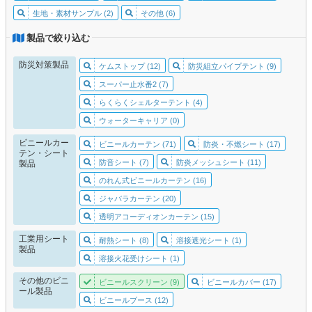
生地・素材サンプル (2)
その他 (6)
製品で絞り込む
防災対策製品
ケムストップ (12)
防災組立パイプテント (9)
スーパー止水番2 (7)
らくらくシェルターテント (4)
ウォーターキャリア (0)
ビニールカー
ビニールカーテン (71)
防炎・不燃シート (17)
テン・シート
防音シート (7)
防炎メッシュシート (11)
製品
のれん式ビニールカーテン (16)
ジャバラカーテン (20)
透明アコーディオンカーテン (15)
工業用シート
耐熱シート (8)
溶接遮光シート (1)
製品
溶接火花受けシート (1)
その他のビニ
ビニールスクリーン (9)
ビニールカバー (17)
ール製品
ビニールブース (12)