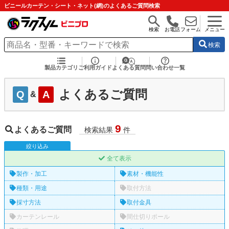
ビニールカーテン・シート・ネット(網)のよくあるご質問検索
検索
お電話
フォーム
メニュー
検索
製品カテゴリ
ご利用ガイド
よくある質問
問い合わせ一覧
よくあるご質問
Q
A
&
9
よくあるご質問
検索結果
件
絞
り
込
み
全て表示
製作・加工
素材・機能性
種類・用途
取付方法
採寸方法
取付金具
カーテンレール
間仕切りポール