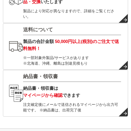
品・交換
いたします
製品により対応が異なりますので、詳細をご覧くださ
い。
送料について
製品の合計金額
50,000円以上(税別)
のご注文で
送
料無料！
※一部対象外製品/サービスがあります
※北海道、沖縄、離島は別途見積もり
納品書・領収書
納品書・領収書は
マイページから確認
できます
注文確定後にメールで送信されるマイページから出力可
能です。 ※納品書は、出荷完了後