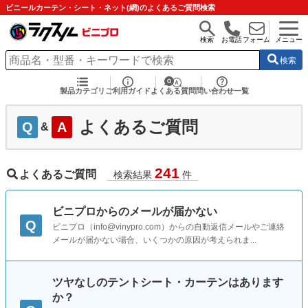
ビニールカーテン・シート・ネット(網)のよくあるご質問検索
検索
お電話
フォーム
メニュー
検索
製品カテゴリ
ご利用ガイド
よくある質問
問い合わせ一覧
よくあるご質問
Q
A
&
241
よくあるご質問
検索結果
件
ビニプロからのメールが届かない
Q
ビニプロ（info@vinypro.com）からの自動返信メールやご連絡
メールが届かない場合、いくつかの原因が考えられま...
ツヤなしのテントシート・カーテンはあります
か？