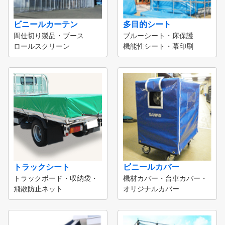
ビニールカーテン
多目的シート
間仕切り製品・ブース
ブルーシート・床保護
ロールスクリーン
機能性シート・幕印刷
トラックシート
ビニールカバー
トラックボード・収納袋・
機材カバー・台車カバー・
飛散防止ネット
オリジナルカバー