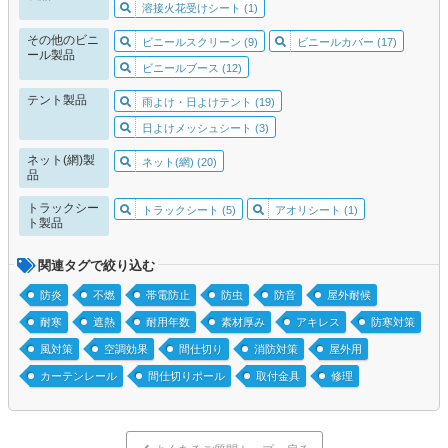
溶接火花受けシート (1)
その他のビニ
ビニールスクリーン (9)
ビニールカバー (17)
ール製品
ビニールブース (12)
テント製品
雨よけ・日よけテント (19)
日よけメッシュシート (3)
ネット(網)製
ネット(網) (20)
品
トラックシー
トラックシート (5)
アオリシート (1)
ト製品
関連タグで絞り込む
防炎
不燃
帯電防止
防虫
防音
屋外耐候
耐寒
遮熱
耐用年数
素材厚み
アキレス
防寒対策
風対策
空調効果
間仕切り
消防対策
屋外用
カーテンレール
間仕切りポール
取付金具
修理