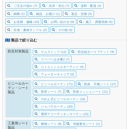
ご注文の流れ (7)
決済・支払 (7)
送料・配送 (2)
納期 (1)
納品・お届け (1)
返品・交換 (3)
お見積・価格 (10)
お問い合わせ (6)
施工・調査依頼 (5)
生地・素材サンプル (2)
その他 (6)
製品で絞り込む
防災対策製品
ケムストップ (12)
防災組立パイプテント (9)
スーパー止水番2 (7)
らくらくシェルターテント (4)
ウォーターキャリア (0)
ビニールカー
ビニールカーテン (71)
防炎・不燃シート (17)
テン・シート
防音シート (7)
防炎メッシュシート (11)
製品
のれん式ビニールカーテン (16)
ジャバラカーテン (20)
透明アコーディオンカーテン (15)
工業用シート
耐熱シート (8)
溶接遮光シート (1)
製品