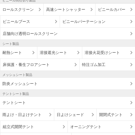
ビニール間仕切り製品
ロールスクリーン
高速シートシャッター
ビニールカバー
ビニールブース
ビニールパーテーション
店舗向け透明ロールスクリーン
シート製品
耐熱シート
溶接遮光シート
溶接火花受けシート
床保護・養生フロアシート
特注ゴム加工
メッシュシート製品
防炎メッシュシート
テントシート製品
テントシート
雨よけ・日よけテント
日よけシェード
開閉式テント
組立式開閉テント
オーニングテント