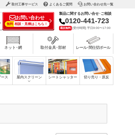
ド
取付工事サービス
よくあるご質問
お問い合わせ先一覧
製品に関するお問い合せ･ご相談
お問い合わせ
0120-441-723
で
無料
相談・見積はこちら！
[受付時間] 平日9:00〜17:00
通話無料
ネット･網
取付金具･部材
レール･間仕切ポール
ブース
屋内スクリーン
シートシャッター
切り売り・原反