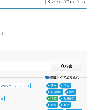
よくあるご質問トップへ戻る
ります。
検索
関連タグで絞り込む
防炎
不燃
防災組立パイプテント (9)
帯電防止
防虫
防音
屋外耐候
4)
耐寒
遮熱