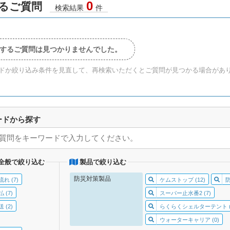
0
るご質問
検索結果
件
するご質問は見つかりませんでした。
ドか絞り込み条件を見直して、再検索いただくとご質問が見つかる場合があ
ードから探す
全般で絞り込む
製品で絞り込む
防災対策製品
れ (7)
ケムストップ (12)
 (7)
スーパー止水番2 (7)
 (2)
らくらくシェルターテント (
ウォーターキャリア (0)