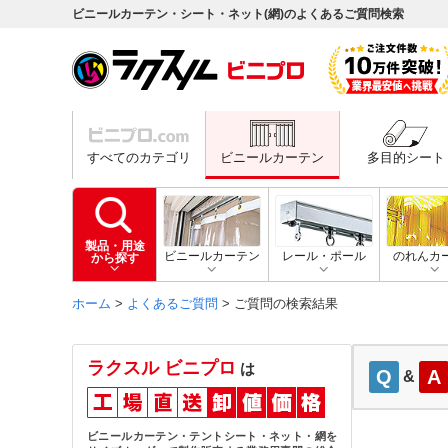
ビニールカーテン・シート・ネット(網)のよくあるご質問検索
すべてのカテゴリ
ビニールカーテン
多目的シート
製品・用途
ビニールカーテン
レール・ポール
のれんカ
から探す
ホーム
>
よくあるご質問
> ご質問の検索結果
ラクスル ビニプロ
は
Q
A
&
ビニールカーテン・テントシート・ネット・網を