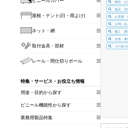
ビニールカバー
納品・お届
返品・交換
屋根・テント(日・雨よけ)
お見積・価
お問い合わ
ネット・網
施工・調査
生地・素材
取付金具・部材
その他 (6
レール・間仕切りポール
特集・サービス・お役立ち情報
用途・目的から探す
ビニール機能性から探す
業務用製品特集