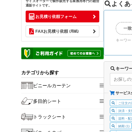
サイズオーダーで製作販売する業務用専門の総合
よくあ
通販サイトです。
お見積り依頼フォーム
一致
FAXお見積り依頼
(用紙)
キーワー
キーワ
カテゴリから探す
ビニールカーテン
サービス
多目的シート
ご注文の流
決済・支払
トラックシート
送料・配送
納期 (1)