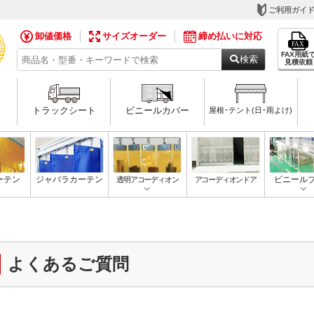
ご利用ガイ
卸値価格
サイズオーダー
締め払いに対応
FAX用紙
検索
見積依頼
トラックシート
ビニールカバー
屋根･テント(日･雨よけ)
ーテン
ジャバラカーテン
透明アコーディオン
アコーディオンドア
ビニール
よくあるご質問