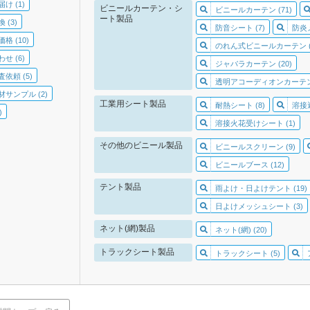
け (1)
ビニールカーテン・シ
ビニールカーテン (71)
ート製品
 (3)
防音シート (7)
防炎
格 (10)
のれん式ビニールカーテン (1
せ (6)
ジャバラカーテン (20)
依頼 (5)
透明アコーディオンカーテン 
サンプル (2)
工業用シート製品
耐熱シート (8)
溶接遮
)
溶接火花受けシート (1)
その他のビニール製品
ビニールスクリーン (9)
ビニールブース (12)
テント製品
雨よけ・日よけテント (19)
日よけメッシュシート (3)
ネット(網)製品
ネット(網) (20)
トラックシート製品
トラックシート (5)