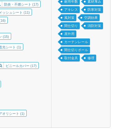
耐用年数
素材厚み
防炎・不燃シート (17)
アキレス
防寒対策
メッシュシート (11)
風対策
空調効果
6)
間仕切り
消防対策
屋外用
(15)
カーテンレール
光シート (1)
間仕切りポール
取付金具
修理
ビニールカバー (17)
アオリシート (1)