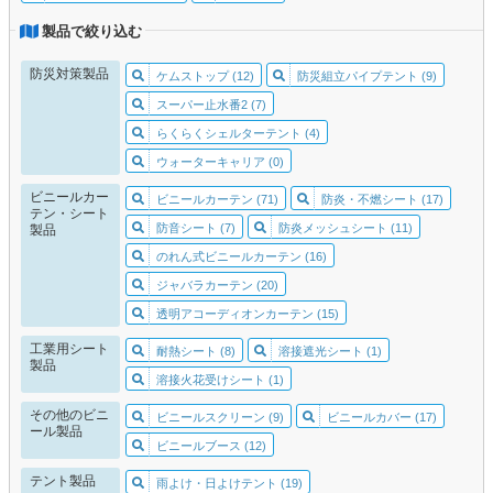
製品で絞り込む
防災対策製品
ケムストップ (12)
防災組立パイプテント (9)
スーパー止水番2 (7)
らくらくシェルターテント (4)
ウォーターキャリア (0)
ビニールカー
ビニールカーテン (71)
防炎・不燃シート (17)
テン・シート
防音シート (7)
防炎メッシュシート (11)
製品
のれん式ビニールカーテン (16)
ジャバラカーテン (20)
透明アコーディオンカーテン (15)
工業用シート
耐熱シート (8)
溶接遮光シート (1)
製品
溶接火花受けシート (1)
その他のビニ
ビニールスクリーン (9)
ビニールカバー (17)
ール製品
ビニールブース (12)
テント製品
雨よけ・日よけテント (19)