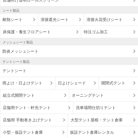
店舗向け透明ロールスクリーン
シート製品
耐熱シート
溶接遮光シート
溶接火花受けシート
床保護・養生フロアシート
特注ゴム加工
メッシュシート製品
防炎メッシュシート
テントシート製品
テントシート
雨よけ・日よけテント
日よけシェード
開閉式テント
組立式開閉テント
オーニングテント
店舗用テント・軒先テント
洗車場間仕切りテント
店舗用 手動巻き上げテント
大型テント屋根・テント倉庫
小型・仮設テント倉庫
仮設テント倉庫レンタル