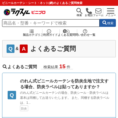
ビニールカーテン・シート・ネット(網)のよくあるご質問検索
検索
お電話
フォーム
メニュー
検索
製品カテゴリ
ご利用ガイド
よくある質問
問い合わせ一覧
よくあるご質問
Q
A
&
15
よくあるご質問
検索結果
件
のれん式ビニールカーテンを防炎生地で注文す
る場合、防炎ラベルは貼ってありますか？
のれん式ビニールカーテンの場合、防炎シール・防炎ラベルは
Q
基本は同梱してお送りいたします。 また、同梱する防炎ラベル
は、1...
防炎