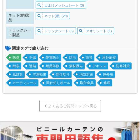
日よけメッシュシート (3)
ネット(網)製
ネット(網) (20)
品
トラックシー
トラックシート (5)
アオリシート (1)
ト製品
関連タグで絞り込む
防炎
不燃
帯電防止
防虫
防音
屋外耐候
耐寒
遮熱
耐用年数
素材厚み
アキレス
防寒対策
風対策
空調効果
間仕切り
消防対策
屋外用
カーテンレール
間仕切りポール
取付金具
修理
よくあるご質問トップへ戻る