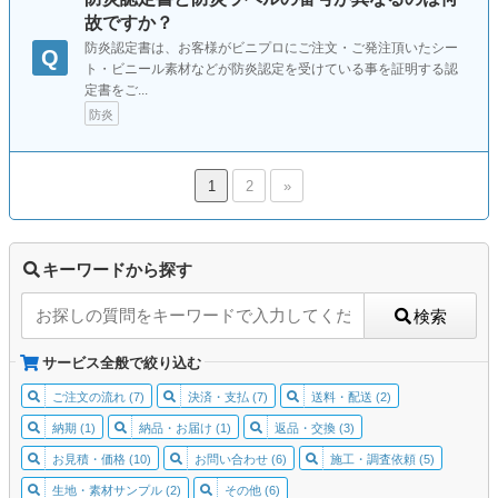
故ですか？
防炎認定書は、お客様がビニプロにご注文・ご発注頂いたシー
Q
ト・ビニール素材などが防炎認定を受けている事を証明する認
定書をご...
防炎
1
2
»
キーワードから探す
検索
サービス全般で絞り込む
ご注文の流れ (7)
決済・支払 (7)
送料・配送 (2)
納期 (1)
納品・お届け (1)
返品・交換 (3)
お見積・価格 (10)
お問い合わせ (6)
施工・調査依頼 (5)
生地・素材サンプル (2)
その他 (6)