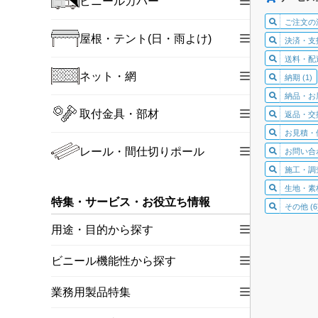
ビニールカバー
ご注文の流
屋根・テント(日・雨よけ)
決済・支払
送料・配送
ネット・網
納期 (1)
納品・お届
取付金具・部材
返品・交換
お見積・価
レール・間仕切りポール
お問い合わ
施工・調査
生地・素材
特集・サービス・お役立ち情報
その他 (6
用途・目的から探す
ビニール機能性から探す
業務用製品特集