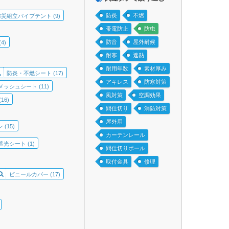
防炎
不燃
防災組立パイプテント (9)
帯電防止
防虫
防音
屋外耐候
4)
耐寒
遮熱
耐用年数
素材厚み
防炎・不燃シート (17)
アキレス
防寒対策
メッシュシート (11)
風対策
空調効果
6)
間仕切り
消防対策
屋外用
(15)
カーテンレール
光シート (1)
間仕切りポール
取付金具
修理
ビニールカバー (17)