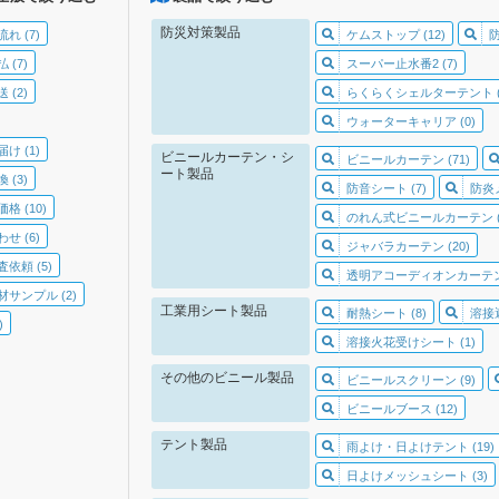
防災対策製品
れ (7)
ケムストップ (12)
 (7)
スーパー止水番2 (7)
 (2)
らくらくシェルターテント (
ウォーターキャリア (0)
け (1)
ビニールカーテン・シ
ビニールカーテン (71)
ート製品
 (3)
防音シート (7)
防炎
格 (10)
のれん式ビニールカーテン (1
せ (6)
ジャバラカーテン (20)
依頼 (5)
透明アコーディオンカーテン 
サンプル (2)
工業用シート製品
耐熱シート (8)
溶接遮
)
溶接火花受けシート (1)
その他のビニール製品
ビニールスクリーン (9)
ビニールブース (12)
テント製品
雨よけ・日よけテント (19)
日よけメッシュシート (3)