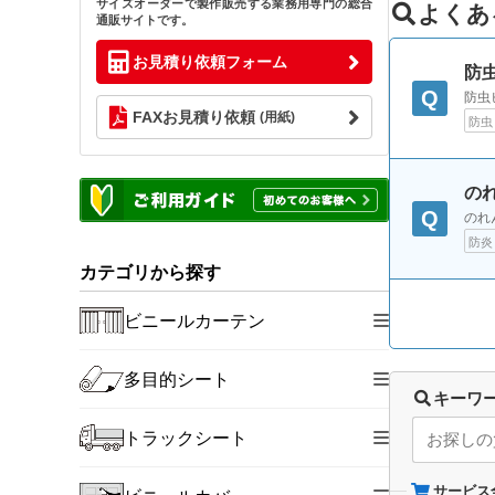
サイズオーダーで製作販売する業務用専門の総合
よくあ
通販サイトです。
お見積り依頼フォーム
防
Q
防虫
FAXお見積り依頼
(用紙)
防虫
の
Q
のれ
防炎
カテゴリから探す
ビニールカーテン
多目的シート
キーワ
トラックシート
サービス