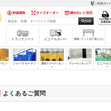
ご利用ガイ
卸値価格
サイズオーダー
締め払いに対応
FAX用紙
検索
見積依頼
トラックシート
ビニールカバー
屋根･テント(日･雨よけ)
ーテン
ジャバラカーテン
透明アコーディオン
アコーディオンドア
ビニール
よくあるご質問