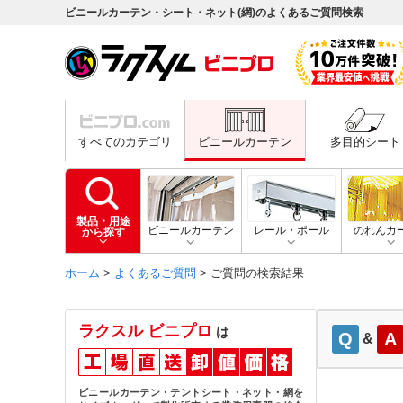
ビニールカーテン・シート・ネット(網)のよくあるご質問検索
すべてのカテゴリ
ビニールカーテン
多目的シート
製品・用途
ビニールカーテン
レール・ポール
のれんカ
から探す
ホーム
>
よくあるご質問
> ご質問の検索結果
ラクスル ビニプロ
は
Q
A
&
ビニールカーテン・テントシート・ネット・網を