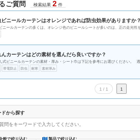
2
るご質問
検索結果
件
虫ビニールカーテンはオレンジであれば防虫効果がありますか
ビニールカーテンの多くは、オレンジ色のビニールシートが多いのは、正の走光性を持
れんカーテンはどの素材を選んだら良いですか？
ん式ビニールカーテンの素材・厚み・シート巾は下記を参考にお選びください。 透明
帯電防止
防虫
耐寒
素材厚み
1 / 1
1
ードから探す
全般で絞り込む
製品で絞り込む