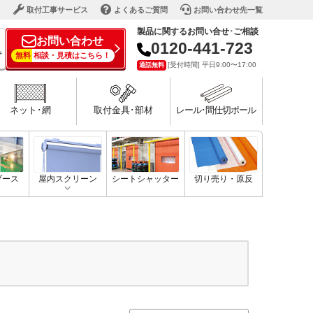
ド
取付工事サービス
よくあるご質問
お問い合わせ先一覧
製品に関するお問い合せ･ご相談
お問い合わせ
0120-441-723
で
無料
相談・見積はこちら！
[受付時間] 平日9:00〜17:00
通話無料
ネット･網
取付金具･部材
レール･間仕切ポール
ブース
屋内スクリーン
シートシャッター
切り売り・原反