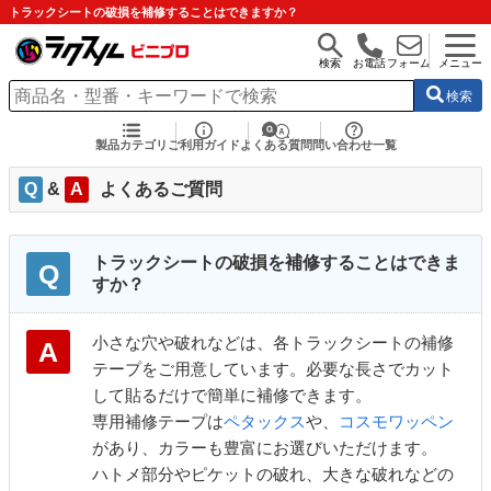
トラックシートの破損を補修することはできますか？
検索
お電話
フォーム
メニュー
検索
製品カテゴリ
ご利用ガイド
よくある質問
問い合わせ一覧
Q
&
A
よくあるご質問
トラックシートの破損を補修することはできま
Q
すか？
小さな穴や破れなどは、各トラックシートの補修
A
テープをご用意しています。必要な長さでカット
して貼るだけで簡単に補修できます。
専用補修テープは
ペタックス
や、
コスモワッペン
があり、カラーも豊富にお選びいただけます。
ハトメ部分やピケットの破れ、大きな破れなどの