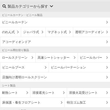
製品カテゴリーから探す
ビニールカーテン・ビニール製品
ビニールカーテン
のれん式
ジャバラ式
マグネット式
透明アコーディオン
アコーディオンドア
ビニール間仕切り製品
ロールスクリーン
高速シートシャッター
ビニールカバー
ビニールブース
ビニールパーテーション
店舗向け透明ロールスクリーン
シート製品
耐熱シート
溶接遮光シート
溶接火花受けシート
床保護・養生フロアシート
特注ゴム加工