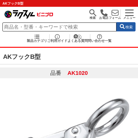
AKフックB型
検索
お電話
フォーム
メニュー
検索
製品カテゴリ
ご利用ガイド
よくある質問
問い合わせ一覧
AKフックB型
品番
AK1020