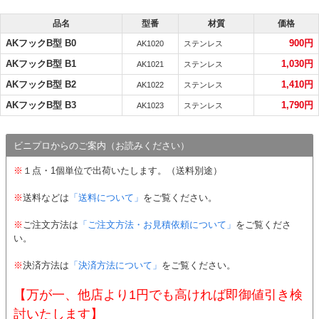
品名
型番
材質
価格
AKフックB型 B0
900円
AK1020
ステンレス
AKフックB型 B1
1,030円
AK1021
ステンレス
AKフックB型 B2
1,410円
AK1022
ステンレス
AKフックB型 B3
1,790円
AK1023
ステンレス
ビニプロからのご案内（お読みください）
※
１点・1個単位で出荷いたします。（送料別途）
※
送料などは
「送料について」
をご覧ください。
※
ご注文方法は
「ご注文方法・お見積依頼について」
をご覧くださ
い。
※
決済方法は
「決済方法について」
をご覧ください。
【万が一、他店より1円でも高ければ即御値引き検
討いたします】