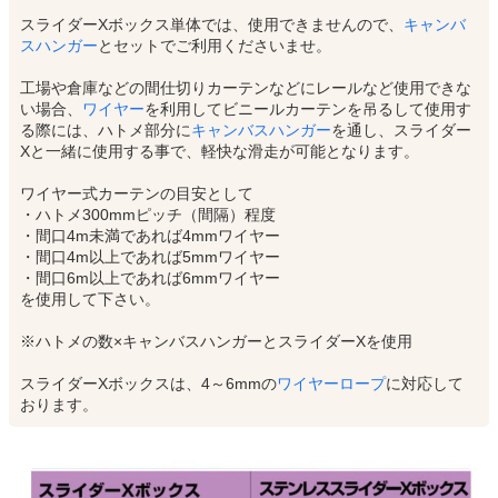
スライダーXボックス単体では、使用できませんので、
キャンバ
スハンガー
とセットでご利用くださいませ。
工場や倉庫などの間仕切りカーテンなどにレールなど使用できな
い場合、
ワイヤー
を利用してビニールカーテンを吊るして使用す
る際には、ハトメ部分に
キャンバスハンガー
を通し、スライダー
Xと一緒に使用する事で、軽快な滑走が可能となります。
ワイヤー式カーテンの目安として
・ハトメ300mmピッチ（間隔）程度
・間口4m未満であれば4mmワイヤー
・間口4m以上であれば5mmワイヤー
・間口6m以上であれば6mmワイヤー
を使用して下さい。
※ハトメの数×キャンバスハンガーとスライダーXを使用
スライダーXボックスは、4～6mmの
ワイヤーロープ
に対応して
おります。