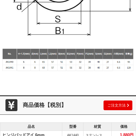
商品価格【税別】
ご注文方法
品名
型番
材質
価格
ヒンジパッドアイ 6mm
1,880円
AK1440
ステンレス