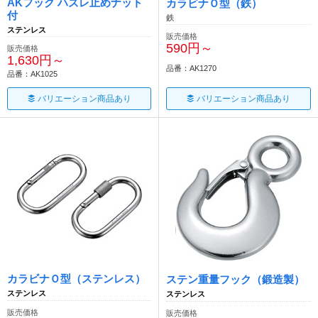
AKフック ハズレ止めナット
カラビナＯ型（鉄）
付
鉄
ステンレス
販売価格
590円～
販売価格
1,630円～
品番：AK1270
品番：AK1025
バリエーション商品あり
バリエーション商品あり
カラビナＯ型（ステンレス）
ステン重量フック（鍛造製）
ステンレス
ステンレス
販売価格
販売価格