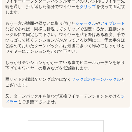
ワイヤーロープをターンバックルオーフのリング内にワイヤー先
端を通し、折り返した部分でワイヤーを
クリップ
を使って固定致
します。
もう一方が地面や壁などに取り付けた
シャックル
や
アイプレート
などであれば、同様に折返してクリップで固定するか、直接シャ
ックルにて固定して下さい。ワイヤーを貼る際はある程度、手で
ひっぱって軽くテンションがかかっている状態にし、予め半分ほ
ど緩めておいたターンバックルは最後にきつく締めてしっかりと
ワイヤーにテンションをかけて下さい。
しっかりテンションがかかっている事でビニールカーテンを吊り
下げてもワイヤーの垂みなどを低減致します。
両サイドの端部がリング式ではなく
フック式のターンバックル
も
ございます。
又、ターンバックルを使わず直接ワイヤーテンションをかける
シ
メラー
もご参照下さいませ。