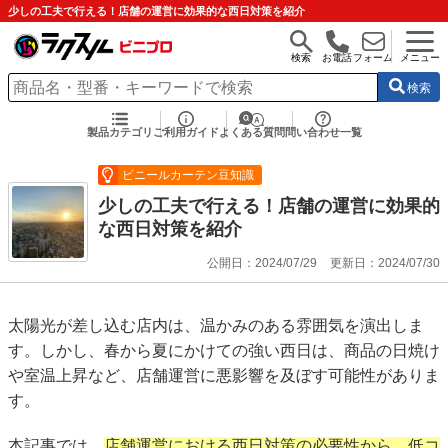
少しの工夫で行える！店舗の運営に効果的な西日対策を紹介
検索
お電話
フォーム
メニュー
検索
製品カテゴリ
ご利用ガイド
よくある質問
問い合わせ一覧
ビニールカーテン豆知識
少しの工夫で行える！店舗の運営に効果的
な西日対策を紹介
公開日：2024/07/29
更新日：2024/07/30
太陽光が差し込む店内は、温かみのある雰囲気を演出しま
す。しかし、春から夏にかけての強い西日は、商品の日焼け
や室温上昇など、店舗運営に悪影響を及ぼす可能性がありま
す。
本記事では、
店舗運営における西日対策の必要性から、低コ