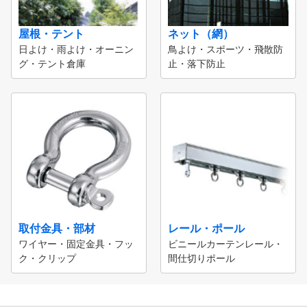
屋根・テント
ネット（網）
日よけ・雨よけ・オーニン
鳥よけ・スポーツ・飛散防
グ・テント倉庫
止・落下防止
取付金具・部材
レール・ポール
ワイヤー・固定金具・フッ
ビニールカーテンレール・
ク・クリップ
間仕切りポール