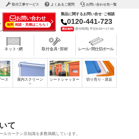
ド
取付工事サービス
よくあるご質問
お問い合わせ先一覧
製品に関するお問い合せ･ご相談
お問い合わせ
0120-441-723
で
無料
相談・見積はこちら！
[受付時間] 平日9:00〜17:00
通話無料
ネット･網
取付金具･部材
レール･間仕切ポール
ブース
屋内スクリーン
シートシャッター
切り売り・原反
いて
ールカーテン豆知識を多数掲載しています。