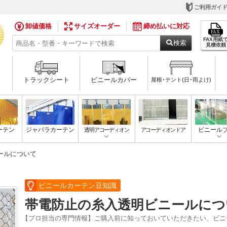
ご利用ガイ
卸値価格
サイズオーダー
締め払いに対応
FAX用紙
検索
見積依頼
トラックシート
ビニールカバー
屋根･テント(日･雨よけ)
ーテン
ジャバラカーテン
透明アコーディオン
アコーディオンドア
ビニール
ールについて
ビニールカーテン豆知識
帯電防止の糸入透明ビニールにつ
【プロ担当の専門情報】ご購入前に知っておいていただきたい、ビニ