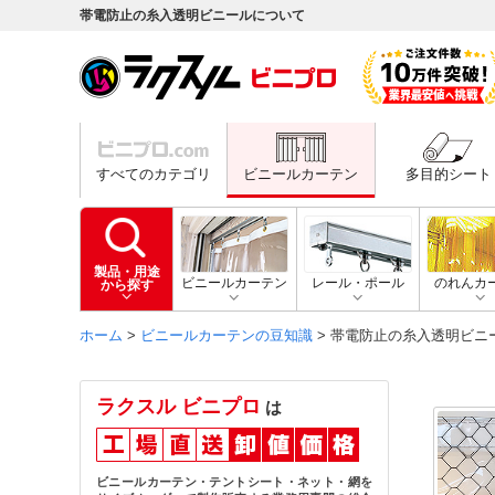
帯電防止の糸入透明ビニールについて
すべてのカテゴリ
ビニールカーテン
多目的シート
製品・用途
ビニールカーテン
レール・ポール
のれんカ
から探す
ホーム
>
ビニールカーテンの豆知識
> 帯電防止の糸入透明ビニ
ラクスル ビニプロ
は
ビニールカーテン・テントシート・ネット・網を