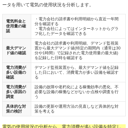
ータを用いて電気の使用状況を分析します。
・電力会社の請求書や利用明細から直近一年間
電気料金と
分を確認する
使用量の確
・電力会社によってはインターネットからグラ
認
フ化したデータを確認できる
電力会社の請求書や利用明細、デマンド監視装
最大デマン
置から最大デマンド値(特定の期間内（通常は30
ド値の確認
分や1時間）で記録された電力使用量の最大値)
を記録した日時を確認する
電力消費が
デマンド監視装置から、最大デマンド値を記録
多い設備の
した日において、消費電力が多い設備を確認す
確認
る
電力消費が
設備の故障や老朽化による稼働効率の悪化、不
多い原因の
必要な設備の稼働などがないか点検や調査を行
調査
う
具体的な対
設備の更新や運用方法の見直しなど具体的な対
策の検討
策を考える
電気の使用状況の分析から、電力消費が多い設備を特定し、