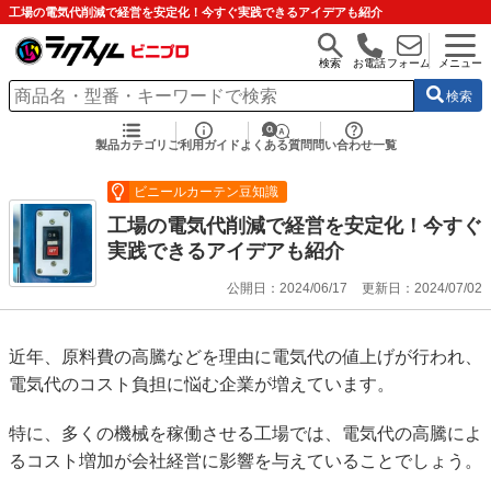
工場の電気代削減で経営を安定化！今すぐ実践できるアイデアも紹介
検索
お電話
フォーム
メニュー
検索
製品カテゴリ
ご利用ガイド
よくある質問
問い合わせ一覧
ビニールカーテン豆知識
工場の電気代削減で経営を安定化！今すぐ
実践できるアイデアも紹介
公開日：2024/06/17
更新日：2024/07/02
近年、原料費の高騰などを理由に電気代の値上げが行われ、
電気代のコスト負担に悩む企業が増えています。
特に、多くの機械を稼働させる工場では、電気代の高騰によ
るコスト増加が会社経営に影響を与えていることでしょう。