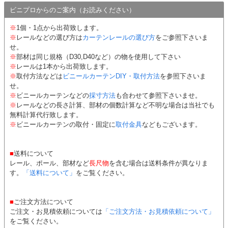
ビニプロからのご案内（お読みください）
※
1個・1点から出荷致します。
※
レールなどの選び方は
カーテンレールの選び方
をご参照下さいま
せ。
※
部材は同じ規格（D30,D40など）の物を使用して下さい
※
レールは1本から出荷致します。
※
取付方法などは
ビニールカーテンDIY・取付方法
を参照下さいま
せ。
※
ビニールカーテンなどの
採寸方法
も合わせて参照下さいませ。
※
レールなどの長さ計算、部材の個数計算など不明な場合は当社でも
無料計算代行致します。
※
ビニールカーテンの取付・固定に
取付金具
などもございます。
■
送料について
レール、ポール、部材など
長尺物
を含む場合は送料条件が異なりま
す。
「送料について」
をご覧ください。
■
ご注文方法について
ご注文・お見積依頼については
「ご注文方法・お見積依頼について」
をご覧ください。