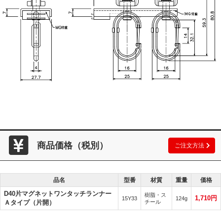
商品価格（税別）
ご注文方法
品名
型番
材質
重量
価格
D40片マグネットワンタッチランナー
樹脂・ス
1,710円
15Y33
124g
Ａタイプ（片開）
チール