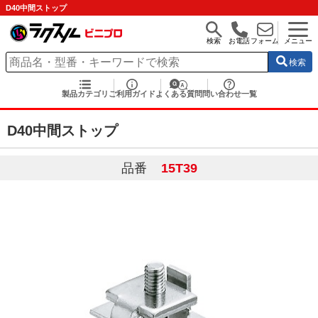
D40中間ストップ
検索
お電話
フォーム
メニュー
検索
製品カテゴリ
ご利用ガイド
よくある質問
問い合わせ一覧
D40中間ストップ
品番
15T39