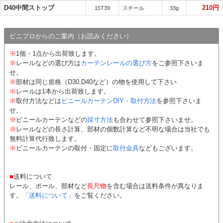
D40中間ストップ
210円
15T39
スチール
33g
ビニプロからのご案内（お読みください）
※
1個・1点から出荷致します。
※
レールなどの選び方は
カーテンレールの選び方
をご参照下さいま
せ。
※
部材は同じ規格（D30,D40など）の物を使用して下さい
※
レールは1本から出荷致します。
※
取付方法などは
ビニールカーテンDIY・取付方法
を参照下さいま
せ。
※
ビニールカーテンなどの
採寸方法
も合わせて参照下さいませ。
※
レールなどの長さ計算、部材の個数計算など不明な場合は当社でも
無料計算代行致します。
※
ビニールカーテンの取付・固定に
取付金具
などもございます。
■
送料について
レール、ポール、部材など
長尺物
を含む場合は送料条件が異なりま
す。
「送料について」
をご覧ください。