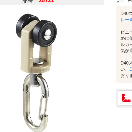
品番
25T21
D4
レー
ビニ
めに
ルカ
気が
D4
い、
おり