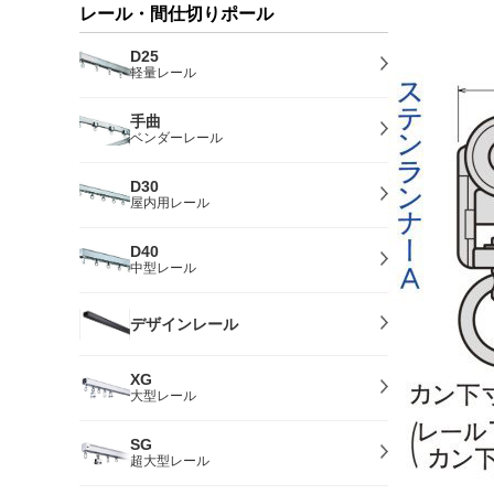
レール・間仕切りポール
D25
軽量レール
手曲
ベンダーレール
D30
屋内用レール
D40
中型レール
デザインレール
XG
大型レール
SG
超大型レール