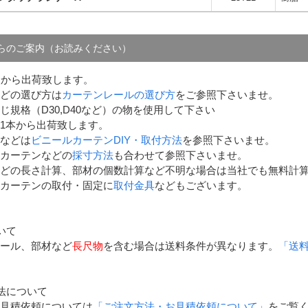
らのご案内（お読みください）
点から出荷致します。
どの選び方は
カーテンレールの選び方
をご参照下さいませ。
じ規格（D30,D40など）の物を使用して下さい
1本から出荷致します。
などは
ビニールカーテンDIY・取付方法
を参照下さいませ。
カーテンなどの
採寸方法
も合わせて参照下さいませ。
どの長さ計算、部材の個数計算など不明な場合は当社でも無料計
カーテンの取付・固定に
取付金具
などもございます。
いて
ール、部材など
長尺物
を含む場合は送料条件が異なります。
「送
法について
見積依頼については
「ご注文方法・お見積依頼について」
をご覧