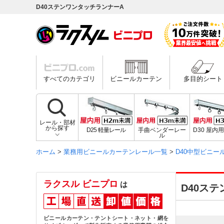
D40ステンワンタッチランナーA
すべてのカテゴリ
ビニールカーテン
多目的シート
レール・部材
から探す
D25 軽量レール
手曲ベンダーレー
D30 屋内
ル
ホーム
>
業務用ビニールカーテンレール一覧
>
D40中型ビニー
ラクスル ビニプロ
は
D40ス
ビニールカーテン・テントシート・ネット・網を