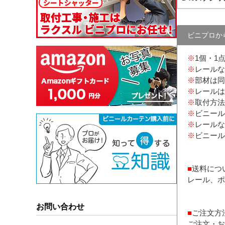
ビニプロか
※
1個・1
※
レールな
※
部材は同
※
レールは
※
取付方法
※
ビニール
※
レールな
※
ビニール
■
送料につ
レール、ポ
お問い合わせ
■
ご注文方
ご注文・お