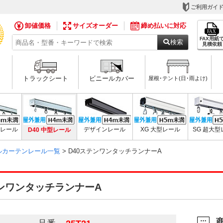
ご利用ガイ
卸値価格
サイズオーダー
締め払いに対応
FAX用紙
検索
見積依頼
トラックシート
ビニールカバー
屋根･テント(日･雨よけ)
用レール
D40 中型レール
デザインレール
XG 大型レール
SG 超大
ルカーテンレール一覧
> D40ステンワンタッチランナーA
テンワンタッチランナーA