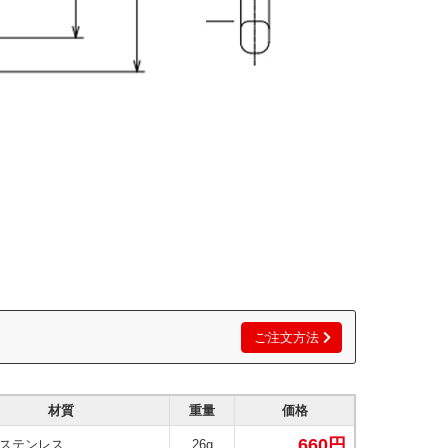
ご注文方法
材質
重量
価格
660円
ステンレス
26g