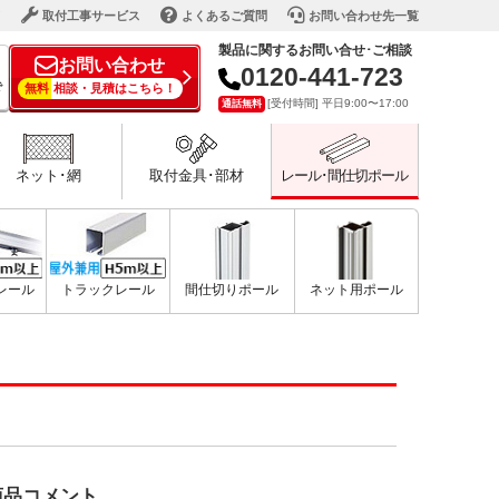
ド
取付工事サービス
よくあるご質問
お問い合わせ先一覧
製品に関するお問い合せ･ご相談
お問い合わせ
0120-441-723
で
無料
相談・見積はこちら！
[受付時間] 平日9:00〜17:00
通話無料
ネット･網
取付金具･部材
レール･間仕切ポール
型レール
トラックレール
間仕切りポール
ネット用ポール
商品コメント