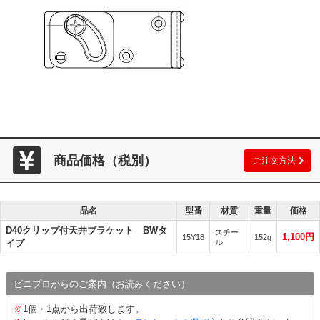
商品価格（税別）
ご注文方法
品名
型番
材質
重量
価格
D40クリップ付天井ブラケット BWタ
スチー
1,100円
15Y18
152g
イプ
ル
ビニプロからのご案内（お読みください）
※
1個・1点から出荷致します。