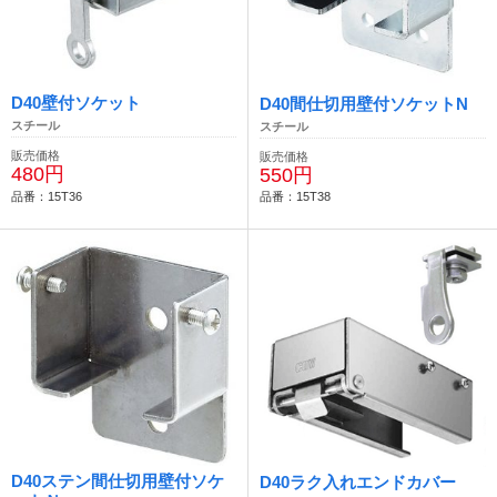
D40壁付ソケット
D40間仕切用壁付ソケットN
スチール
スチール
販売価格
販売価格
480円
550円
品番：15T36
品番：15T38
D40ステン間仕切用壁付ソケ
D40ラク入れエンドカバー