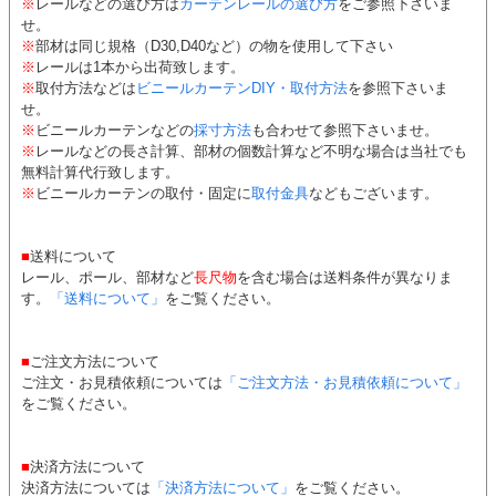
※
レールなどの選び方は
カーテンレールの選び方
をご参照下さいま
せ。
※
部材は同じ規格（D30,D40など）の物を使用して下さい
※
レールは1本から出荷致します。
※
取付方法などは
ビニールカーテンDIY・取付方法
を参照下さいま
せ。
※
ビニールカーテンなどの
採寸方法
も合わせて参照下さいませ。
※
レールなどの長さ計算、部材の個数計算など不明な場合は当社でも
無料計算代行致します。
※
ビニールカーテンの取付・固定に
取付金具
などもございます。
■
送料について
レール、ポール、部材など
長尺物
を含む場合は送料条件が異なりま
す。
「送料について」
をご覧ください。
■
ご注文方法について
ご注文・お見積依頼については
「ご注文方法・お見積依頼について」
をご覧ください。
■
決済方法について
決済方法については
「決済方法について」
をご覧ください。