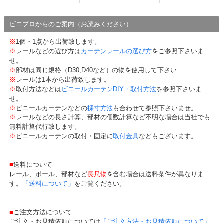
ビニプロからのご案内（お読みください）
※
1個・1点から出荷致します。
※
レールなどの選び方は
カーテンレールの選び方
をご参照下さいま
せ。
※
部材は同じ規格（D30,D40など）の物を使用して下さい
※
レールは1本から出荷致します。
※
取付方法などは
ビニールカーテンDIY・取付方法
を参照下さいま
せ。
※
ビニールカーテンなどの
採寸方法
も合わせて参照下さいませ。
※
レールなどの長さ計算、部材の個数計算など不明な場合は当社でも
無料計算代行致します。
※
ビニールカーテンの取付・固定に
取付金具
などもございます。
■
送料について
レール、ポール、部材など
長尺物
を含む場合は送料条件が異なりま
す。
「送料について」
をご覧ください。
■
ご注文方法について
ご注文・お見積依頼については
「ご注文方法・お見積依頼について」