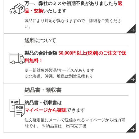
万一、弊社のミスや初期不良がありましたら
返
品・交換
いたします
製品により対応が異なりますので、詳細をご覧くださ
い。
送料について
製品の合計金額
50,000円以上(税別)
のご注文で
送
料無料！
※一部対象外製品/サービスがあります
※北海道、沖縄、離島は別途見積もり
納品書・領収書
納品書・領収書は
マイページから確認
できます
注文確定後にメールで送信されるマイページから出力可
能です。 ※納品書は、出荷完了後