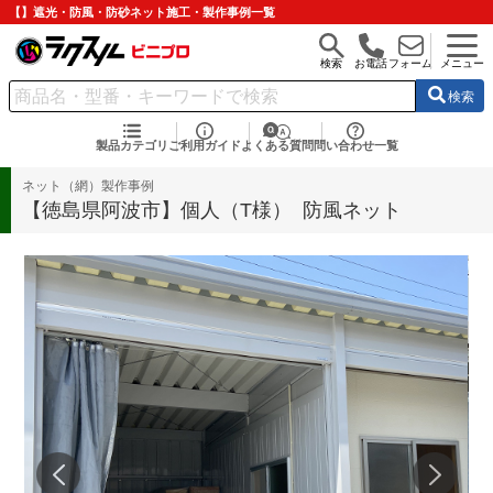
【】遮光・防風・防砂ネット施工・製作事例一覧
検索
お電話
フォーム
メニュー
検索
製品カテゴリ
ご利用ガイド
よくある質問
問い合わせ一覧
ネット（網）製作事例
【徳島県阿波市】個人（T様） 防風ネット