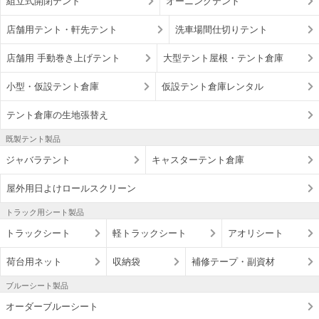
組立式開閉テント
オーニングテント
店舗用テント・軒先テント
洗車場間仕切りテント
店舗用 手動巻き上げテント
大型テント屋根・テント倉庫
小型・仮設テント倉庫
仮設テント倉庫レンタル
テント倉庫の生地張替え
既製テント製品
ジャバラテント
キャスターテント倉庫
屋外用日よけロールスクリーン
トラック用シート製品
トラックシート
軽トラックシート
アオリシート
荷台用ネット
収納袋
補修テープ・副資材
ブルーシート製品
オーダーブルーシート