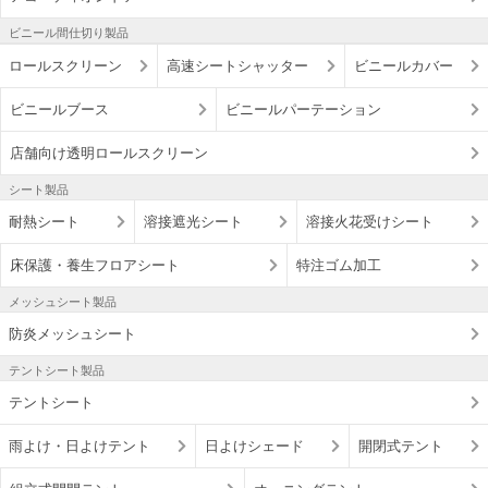
ビニール間仕切り製品
ロールスクリーン
高速シートシャッター
ビニールカバー
ビニールブース
ビニールパーテーション
店舗向け透明ロールスクリーン
シート製品
耐熱シート
溶接遮光シート
溶接火花受けシート
床保護・養生フロアシート
特注ゴム加工
メッシュシート製品
防炎メッシュシート
テントシート製品
テントシート
雨よけ・日よけテント
日よけシェード
開閉式テント