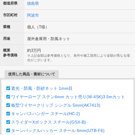
都道府県
徳島県
市区町村
阿波市
業種
個人（T様）
用途
屋外倉庫用・防風ネット
概算
約3万円
参考価格
※上記金額は参考価格となり、条件や施工箇所により金額が異なる場
合がございます。
使用した商品・素材について
遮光・防風・防砂ネット 1mm目
ワイヤーロープ ステン4mm カット売り(W-4SK)3.5mカット
板型ワイヤークリップ シングル 5mm(AK7413)
キャンバスハンガー スチール(HC-2)
スライダーXボックス スチール(GSX-B)
ターンバックルハッカー スチール 6mm(UTB-F6)