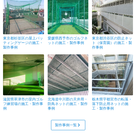
東京都杉並区の屋上バッ
愛媛県西予市のゴルフネ
東京都渋谷区の防止ネッ
ティングゲージの施工・
ットの施工・製作事例
ト（保育園）の施工・製
製作事例
作事例
滋賀県草津市の室内ゴル
北海道中川郡の天井用・
栃木県宇都宮市の転落・
フ練習場の施工・製作事
防鳥ネットの施工・製作
落下防止用ネットの施
例
事例
工・製作事例
製作事例一覧