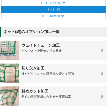
ネット (メッシュ)
ネット (網)
ネット (農業用)
ネット(網)のオプション加工一覧
ウェイトチェーン加工
バタつき・小動物の侵入防止
切り欠き加工
柱やダクトなどの障害物を避けて設置
斜めカット加工
斜めの設置箇所に合わせた変形加工