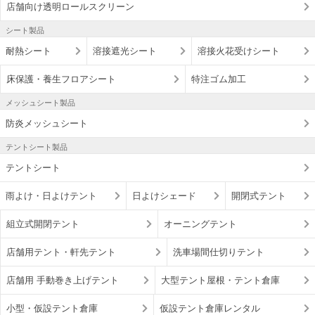
店舗向け透明ロールスクリーン
シート製品
耐熱シート
溶接遮光シート
溶接火花受けシート
床保護・養生フロアシート
特注ゴム加工
メッシュシート製品
防炎メッシュシート
テントシート製品
テントシート
雨よけ・日よけテント
日よけシェード
開閉式テント
組立式開閉テント
オーニングテント
店舗用テント・軒先テント
洗車場間仕切りテント
店舗用 手動巻き上げテント
大型テント屋根・テント倉庫
小型・仮設テント倉庫
仮設テント倉庫レンタル