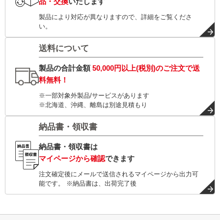
品・交換
いたします
製品により対応が異なりますので、詳細をご覧くださ
い。
送料について
製品の合計金額
50,000円以上(税別)
のご注文で
送
料無料！
※一部対象外製品/サービスがあります
※北海道、沖縄、離島は別途見積もり
納品書・領収書
納品書・領収書は
マイページから確認
できます
注文確定後にメールで送信されるマイページから出力可
能です。 ※納品書は、出荷完了後