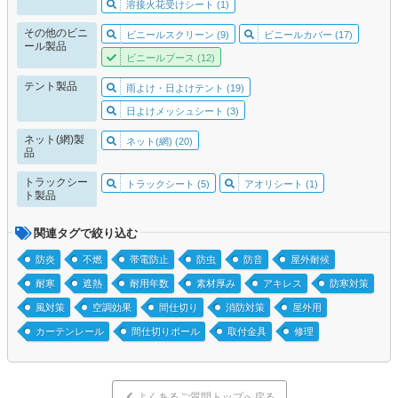
溶接火花受けシート (1)
その他のビニ
ビニールスクリーン (9)
ビニールカバー (17)
ール製品
ビニールブース (12)
テント製品
雨よけ・日よけテント (19)
日よけメッシュシート (3)
ネット(網)製
ネット(網) (20)
品
トラックシー
トラックシート (5)
アオリシート (1)
ト製品
関連タグで絞り込む
防炎
不燃
帯電防止
防虫
防音
屋外耐候
耐寒
遮熱
耐用年数
素材厚み
アキレス
防寒対策
風対策
空調効果
間仕切り
消防対策
屋外用
カーテンレール
間仕切りポール
取付金具
修理
よくあるご質問トップへ戻る