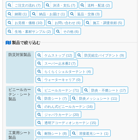
ご注文の流れ (7)
決済・支払 (7)
送料・配送 (2)
納期 (1)
納品・お届け (1)
返品・交換 (3)
お見積・価格 (10)
お問い合わせ (6)
施工・調査依頼 (5)
生地・素材サンプル (2)
その他 (6)
製品で絞り込む
防災対策製品
ケムストップ (12)
防災組立パイプテント (9)
スーパー止水番2 (7)
らくらくシェルターテント (4)
ウォーターキャリア (0)
ビニールカー
ビニールカーテン (71)
防炎・不燃シート (17)
テン・シート
防音シート (7)
防炎メッシュシート (11)
製品
のれん式ビニールカーテン (16)
ジャバラカーテン (20)
透明アコーディオンカーテン (15)
工業用シート
耐熱シート (8)
溶接遮光シート (1)
製品