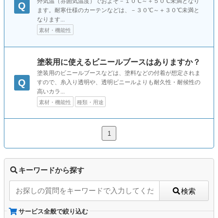
外気温（雰囲気温度）でおよそ－１０℃～＋５０℃未満となり
Q
ます。耐寒仕様のカーテンなどは、－３０℃～＋３０℃未満と
なります...
素材・機能性
塗装用に使えるビニールブースはありますか？
塗装用のビニールブースなどは、塗料などの付着が想定されま
Q
すので、糸入り透明や、透明ビニールよりも耐久性・耐候性の
高いカラ...
素材・機能性
種類・用途
1
キーワードから探す
検索
サービス全般で絞り込む