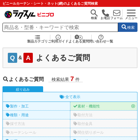
ビニールカーテン・シート・ネット(網)のよくあるご質問検索
検索
お電話
フォーム
メニュー
検索
製品カテゴリ
ご利用ガイド
よくある質問
問い合わせ一覧
よくあるご質問
Q
A
&
7
よくあるご質問
検索結果
件
絞
り
込
み
全て表示
製作・加工
素材・機能性
種類・用途
取付方法
採寸方法
取付金具
カーテンレール
間仕切りポール