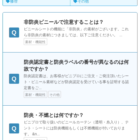
修理
その他
非防炎ビニールで注意することは？
ビニールシートの機能に「非防炎」の素材がございます。これ
Q
ら非防炎の素材につきましては、以下ご注意ください。 ...
素材・機能性
防炎認定書と防炎ラベルの番号が異なるのは何
故ですか？
防炎認定書は、お客様がビニプロにご注文・ご発注頂いたシー
Q
ト・ビニール素材などが防炎認定を受けている事を証明する認
定書をご...
素材・機能性
その他
防炎・不燃とは何ですか？
ビニプロで取り扱いのビニールカーテン（透明・糸入り）、テ
Q
ント・シートには防炎機能もしくは不燃機能が付いておりま
す。 &n...