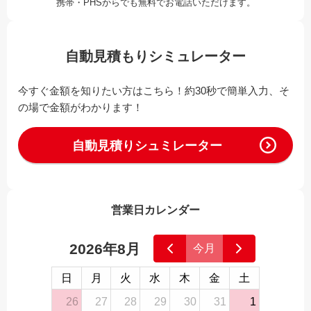
携帯・PHSからでも無料でお電話いただけます。
自動見積もりシミュレーター
今すぐ金額を知りたい方はこちら！約30秒で簡単入力、そ
の場で金額がわかります！
自動見積りシュミレーター
営業日カレンダー
2026年8月
今月
日
月
火
水
木
金
土
26
27
28
29
30
31
1