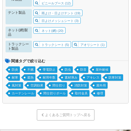
ビニールブース (12)
テント製品
雨よけ・日よけテント (19)
日よけメッシュシート (3)
ネット(網)製
ネット(網) (20)
品
トラックシー
トラックシート (5)
アオリシート (1)
ト製品
関連タグで絞り込む
防炎
不燃
帯電防止
防虫
防音
屋外耐候
耐寒
遮熱
耐用年数
素材厚み
アキレス
防寒対策
風対策
空調効果
間仕切り
消防対策
屋外用
カーテンレール
間仕切りポール
取付金具
修理
よくあるご質問トップへ戻る