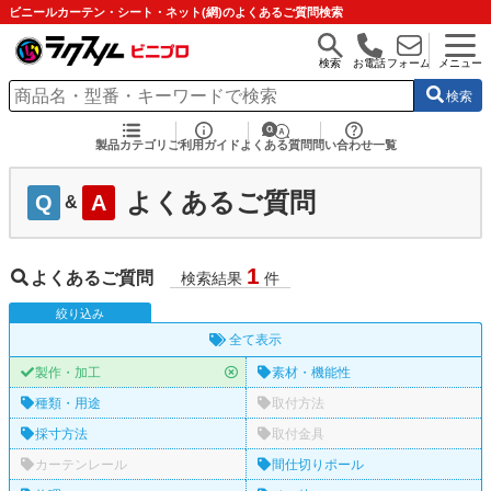
ビニールカーテン・シート・ネット(網)のよくあるご質問検索
検索
お電話
フォーム
メニュー
検索
製品カテゴリ
ご利用ガイド
よくある質問
問い合わせ一覧
よくあるご質問
Q
A
&
1
よくあるご質問
検索結果
件
絞
り
込
み
全て表示
製作・加工
素材・機能性
種類・用途
取付方法
採寸方法
取付金具
カーテンレール
間仕切りポール