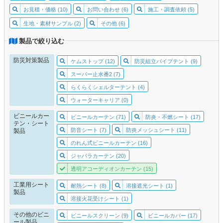
お見積・価格 (10)
お問い合わせ (6)
施工・調査依頼 (5)
生地・素材サンプル (2)
その他 (6)
製品で絞り込む
防災対策製品
ケムストップ (12)
防災組立パイプテント (9)
スーパー止水番2 (7)
らくらくシェルターテント (4)
ウォーターキャリア (0)
ビニールカー
ビニールカーテン (71)
防炎・不燃シート (17)
テン・シート
防音シート (7)
防炎メッシュシート (11)
製品
のれん式ビニールカーテン (16)
ジャバラカーテン (20)
透明アコーディオンカーテン (15)
工業用シート
耐熱シート (8)
溶接遮光シート (1)
製品
溶接火花受けシート (1)
その他のビニ
ビニールスクリーン (9)
ビニールカバー (17)
ール製品