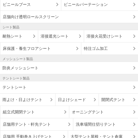
ビニールブース
ビニールパーテーション
店舗向け透明ロールスクリーン
シート製品
耐熱シート
溶接遮光シート
溶接火花受けシート
床保護・養生フロアシート
特注ゴム加工
メッシュシート製品
防炎メッシュシート
テントシート製品
テントシート
雨よけ・日よけテント
日よけシェード
開閉式テント
組立式開閉テント
オーニングテント
店舗用テント・軒先テント
洗車場間仕切りテント
店舗用 手動巻き上げテント
大型テント屋根・テント倉庫