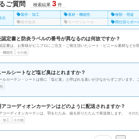
3
るご質問
検索結果
件
製作・加工
素材・機能性
種類・用途
表示
取付金具
カーテンレール
間仕切りポー
炎認定書と防炎ラベルの番号が異なるのは何故ですか？
認定書は、お客様がビニプロにご注文・ご発注頂いたシート・ビニール素材などが防炎
・機能性
その他
ニールシートなど塩ビ臭はとれますか？
ールカーテン・シートは俗に「塩ビ臭」と呼ばれる臭いが少なからずございます。これ
他
明アコーディオンカーテンはどのように配送されますか？
アコーディオンカーテンは、羽をたたみ、縦を折りたたんで発送致します。 そのため
・加工
その他