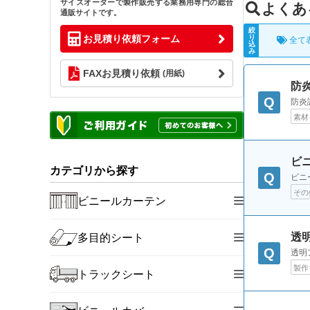
サイズオーダーで製作販売する業務用専門の総合
よくあ
通販サイトです。
絞
り
お見積り依頼フォーム
全て
込
み
FAXお見積り依頼
(用紙)
防
Q
防炎
素材
ビ
カテゴリから探す
Q
ビニ
その
ビニールカーテン
透
多目的シート
Q
透明
製作
トラックシート