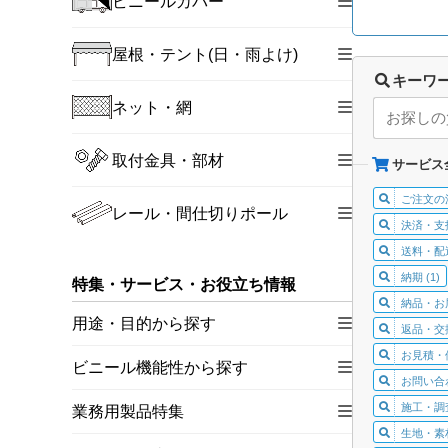
ビニールカバー
屋根・テント(日・雨よけ)
キーワ
ネット・網
取付金具・部材
サービス
ご注文の流
レール・間仕切りポール
決済・支払
送料・配送
納期 (1)
特集・サービス・お役立ち情報
納品・お届
用途・目的から探す
返品・交換
お見積・価
ビニール機能性から探す
お問い合わ
施工・調査
業務用製品特集
生地・素材