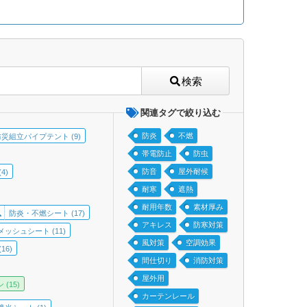
検索
関連タグで絞り込む
防炎
不燃
防災組立パイプテント (9)
帯電防止
防虫
防音
屋外耐候
4)
耐寒
遮熱
耐用年数
素材厚み
防炎・不燃シート (17)
アキレス
防寒対策
メッシュシート (11)
風対策
空調効果
6)
間仕切り
消防対策
屋外用
(15)
カーテンレール