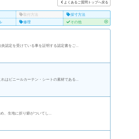
よくあるご質問トップへ戻る
取付方法
採寸方法
ル
修理
その他
認定を受けている事を証明する認定書をご...
はビニールカーテン・シートの素材である...
、生地に折り癖がついてし...