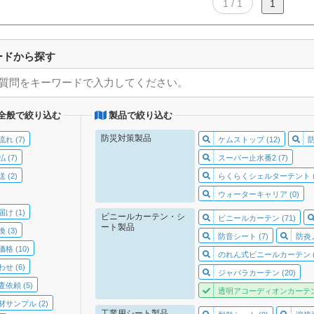
1 / 1
1
ードから探す
全般で絞り込む
製品で絞り込む
防災対策製品
れ (7)
ケムストップ (12)
 (7)
スーパー止水番2 (7)
 (2)
らくらくシェルターテント (
ウォーターキャリア (0)
け (1)
ビニールカーテン・シ
ビニールカーテン (71)
ート製品
 (3)
防音シート (7)
防炎
格 (10)
のれん式ビニールカーテン (1
せ (6)
ジャバラカーテン (20)
依頼 (5)
透明アコーディオンカーテン 
サンプル (2)
工業用シート製品