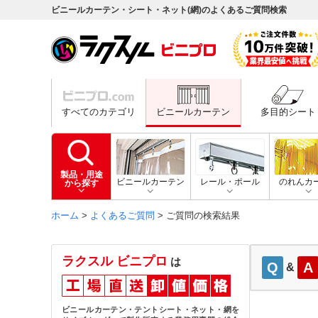
ビニールカーテン・シート・ネット(網)のよくあるご質問検索
すべてのカテゴリ
ビニールカーテン
多目的シート
製品・用途
ビニールカーテン
レール・ポール
のれんカ
から探す
ホーム
>
よくあるご質問
> ご質問の検索結果
ラクスル ビニプロ
は
Q
A
&
ビニールカーテン・テントシート・ネット・網を