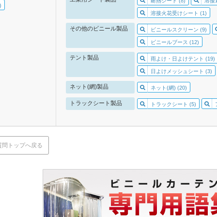
耐熱シート (8)
溶接遮
)
溶接火花受けシート (1)
その他のビニール製品
ビニールスクリーン (9)
ビニールブース (12)
テント製品
雨よけ・日よけテント (19)
日よけメッシュシート (3)
ネット(網)製品
ネット(網) (20)
トラックシート製品
トラックシート (5)
質問トップへ戻る