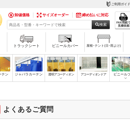
ご利用ガイ
卸値価格
サイズオーダー
締め払いに対応
FAX用紙
検索
見積依頼
トラックシート
ビニールカバー
屋根･テント(日･雨よけ)
ーテン
ジャバラカーテン
透明アコーディオン
アコーディオンドア
ビニール
よくあるご質問