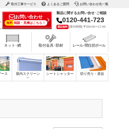
ド
取付工事サービス
よくあるご質問
お問い合わせ先一覧
製品に関するお問い合せ･ご相談
お問い合わせ
0120-441-723
で
無料
相談・見積はこちら！
[受付時間] 平日9:00〜17:00
通話無料
ネット･網
取付金具･部材
レール･間仕切ポール
ブース
屋内スクリーン
シートシャッター
切り売り・原反