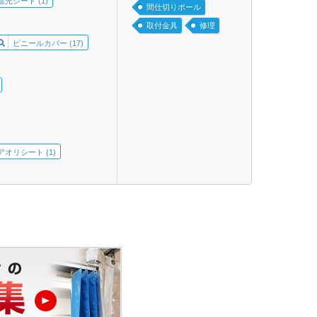
光シート (1)
間仕切りポール
取付金具
修理
ビニールカバー (17)
アオリシート (1)