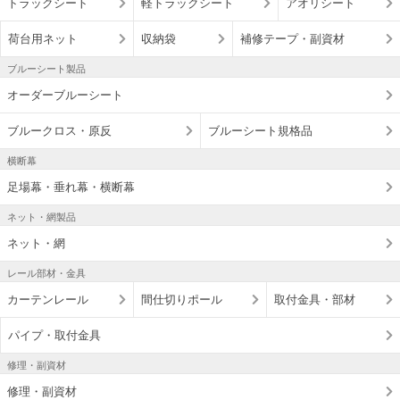
トラックシート
軽トラックシート
アオリシート
荷台用ネット
収納袋
補修テープ・副資材
ブルーシート製品
オーダーブルーシート
ブルークロス・原反
ブルーシート規格品
横断幕
足場幕・垂れ幕・横断幕
ネット・網製品
ネット・網
レール部材・金具
カーテンレール
間仕切りポール
取付金具・部材
パイプ・取付金具
修理・副資材
修理・副資材