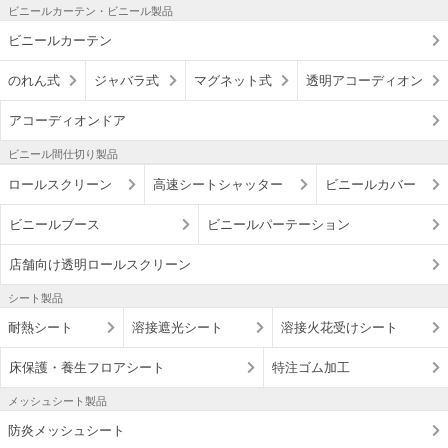
ビニールカーテン・ビニール製品
ビニールカーテン
のれん式
ジャバラ式
マグネット式
透明アコーディオン
アコーディオンドア
ビニール間仕切り製品
ロールスクリーン
高速シートシャッター
ビニールカバー
ビニールブース
ビニールパーテーション
店舗向け透明ロールスクリーン
シート製品
耐熱シート
溶接遮光シート
溶接火花受けシート
床保護・養生フロアシート
特注ゴム加工
メッシュシート製品
防炎メッシュシート