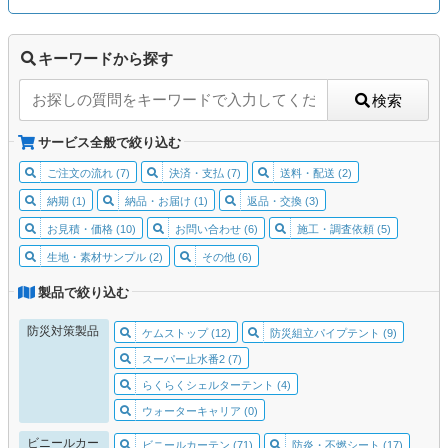
キーワードから探す
検索
サービス全般で絞り込む
ご注文の流れ (7)
決済・支払 (7)
送料・配送 (2)
納期 (1)
納品・お届け (1)
返品・交換 (3)
お見積・価格 (10)
お問い合わせ (6)
施工・調査依頼 (5)
生地・素材サンプル (2)
その他 (6)
製品で絞り込む
防災対策製品
ケムストップ (12)
防災組立パイプテント (9)
スーパー止水番2 (7)
らくらくシェルターテント (4)
ウォーターキャリア (0)
ビニールカー
ビニールカーテン (71)
防炎・不燃シート (17)