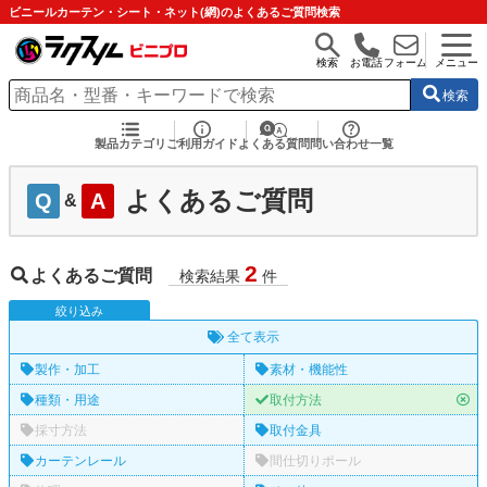
ビニールカーテン・シート・ネット(網)のよくあるご質問検索
検索
お電話
フォーム
メニュー
検索
製品カテゴリ
ご利用ガイド
よくある質問
問い合わせ一覧
よくあるご質問
Q
A
&
2
よくあるご質問
検索結果
件
絞
り
込
み
全て表示
製作・加工
素材・機能性
種類・用途
取付方法
採寸方法
取付金具
カーテンレール
間仕切りポール