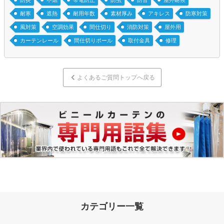
防炎
不燃
帯電防止
防虫
防音
屋外耐候
耐寒
遮熱
耐用年数
素材厚み
アキレス
防寒対策
風対策
空調効果
間仕切り
消防対策
屋外用
カーテンレール
間仕切りポール
取付金具
修理
よくあるご質問トップへ戻る
カテゴリー一覧