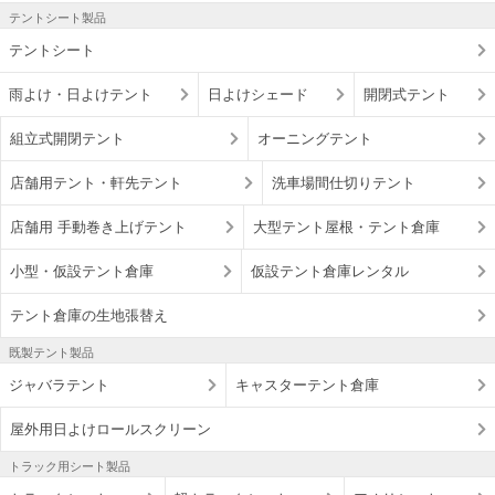
テントシート製品
テントシート
雨よけ・日よけテント
日よけシェード
開閉式テント
組立式開閉テント
オーニングテント
店舗用テント・軒先テント
洗車場間仕切りテント
店舗用 手動巻き上げテント
大型テント屋根・テント倉庫
小型・仮設テント倉庫
仮設テント倉庫レンタル
テント倉庫の生地張替え
既製テント製品
ジャバラテント
キャスターテント倉庫
屋外用日よけロールスクリーン
トラック用シート製品