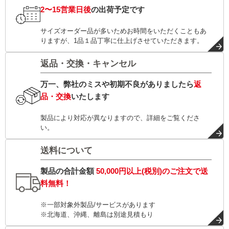
2〜15営業日後
の出荷予定です
サイズオーダー品が多いためお時間をいただくこともあ
りますが、1品１品丁寧に仕上げさせていただきます。
返品・交換・キャンセル
万一、弊社のミスや初期不良がありましたら
返
品・交換
いたします
製品により対応が異なりますので、詳細をご覧くださ
い。
送料について
製品の合計金額
50,000円以上(税別)
のご注文で
送
料無料！
※一部対象外製品/サービスがあります
※北海道、沖縄、離島は別途見積もり