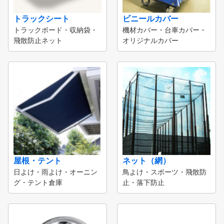
トラックシート
ビニールカバー
トラックボード・収納袋・
機材カバー・台車カバー・
飛散防止ネット
オリジナルカバー
屋根・テント
ネット（網）
日よけ・雨よけ・オーニン
鳥よけ・スポーツ・飛散防
グ・テント倉庫
止・落下防止