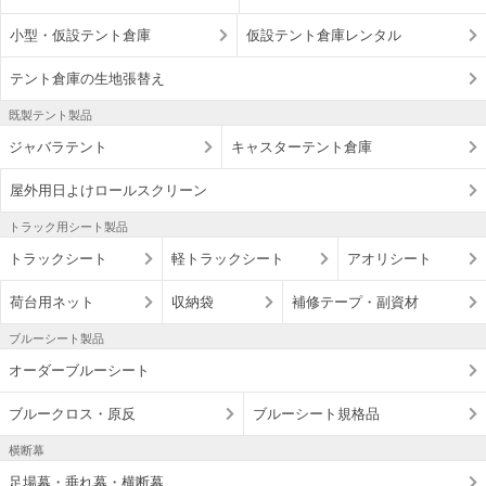
小型・仮設テント倉庫
仮設テント倉庫レンタル
テント倉庫の生地張替え
既製テント製品
ジャバラテント
キャスターテント倉庫
屋外用日よけロールスクリーン
トラック用シート製品
トラックシート
軽トラックシート
アオリシート
荷台用ネット
収納袋
補修テープ・副資材
ブルーシート製品
オーダーブルーシート
ブルークロス・原反
ブルーシート規格品
横断幕
足場幕・垂れ幕・横断幕