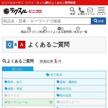
ビニールカーテン・シート・ネット(網)のよくあるご質問検索
検索
お電話
フォーム
メニュー
検索
製品カテゴリ
ご利用ガイド
よくある質問
問い合わせ一覧
よくあるご質問
Q
A
&
1
よくあるご質問
検索結果
件
絞
り
込
み
全て表示
製作・加工
素材・機能性
種類・用途
取付方法
採寸方法
取付金具
カーテンレール
間仕切りポール