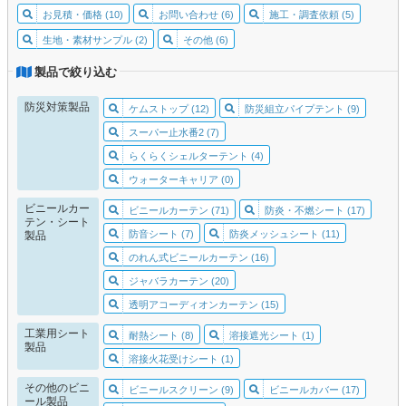
お見積・価格 (10)
お問い合わせ (6)
施工・調査依頼 (5)
生地・素材サンプル (2)
その他 (6)
製品で絞り込む
防災対策製品
ケムストップ (12)
防災組立パイプテント (9)
スーパー止水番2 (7)
らくらくシェルターテント (4)
ウォーターキャリア (0)
ビニールカー
ビニールカーテン (71)
防炎・不燃シート (17)
テン・シート
防音シート (7)
防炎メッシュシート (11)
製品
のれん式ビニールカーテン (16)
ジャバラカーテン (20)
透明アコーディオンカーテン (15)
工業用シート
耐熱シート (8)
溶接遮光シート (1)
製品
溶接火花受けシート (1)
その他のビニ
ビニールスクリーン (9)
ビニールカバー (17)
ール製品