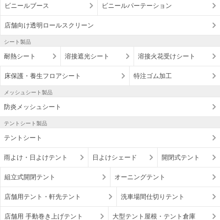
ビニールブース
ビニールパーテーション
店舗向け透明ロールスクリーン
シート製品
耐熱シート
溶接遮光シート
溶接火花受けシート
床保護・養生フロアシート
特注ゴム加工
メッシュシート製品
防炎メッシュシート
テントシート製品
テントシート
雨よけ・日よけテント
日よけシェード
開閉式テント
組立式開閉テント
オーニングテント
店舗用テント・軒先テント
洗車場間仕切りテント
店舗用 手動巻き上げテント
大型テント屋根・テント倉庫