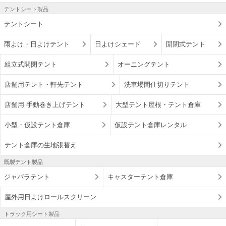
テントシート製品
テントシート
雨よけ・日よけテント
日よけシェード
開閉式テント
組立式開閉テント
オーニングテント
店舗用テント・軒先テント
洗車場間仕切りテント
店舗用 手動巻き上げテント
大型テント屋根・テント倉庫
小型・仮設テント倉庫
仮設テント倉庫レンタル
テント倉庫の生地張替え
既製テント製品
ジャバラテント
キャスターテント倉庫
屋外用日よけロールスクリーン
トラック用シート製品