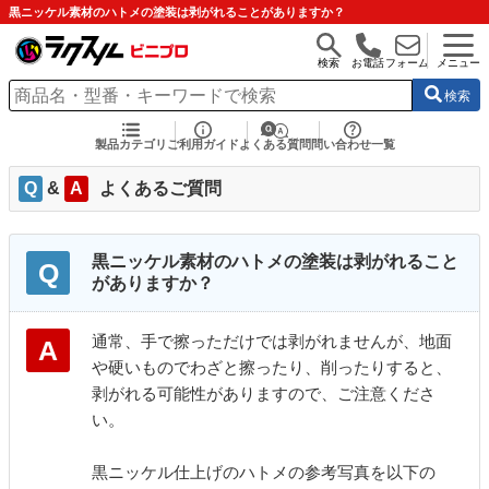
黒ニッケル素材のハトメの塗装は剥がれることがありますか？
検索
お電話
フォーム
メニュー
検索
製品カテゴリ
ご利用ガイド
よくある質問
問い合わせ一覧
Q
&
A
よくあるご質問
黒ニッケル素材のハトメの塗装は剥がれること
Q
がありますか？
通常、手で擦っただけでは剥がれませんが、地面
A
や硬いものでわざと擦ったり、削ったりすると、
剥がれる可能性がありますので、ご注意くださ
い。
黒ニッケル仕上げのハトメの参考写真を以下の