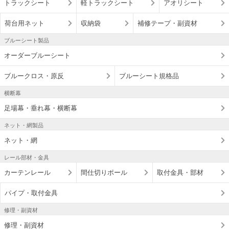
トラックシート
軽トラックシート
アオリシート
荷台用ネット
収納袋
補修テープ・副資材
ブルーシート製品
オーダーブルーシート
ブルークロス・原反
ブルーシート規格品
横断幕
足場幕・垂れ幕・横断幕
ネット・網製品
ネット・網
レール部材・金具
カーテンレール
間仕切りポール
取付金具・部材
パイプ・取付金具
修理・副資材
修理・副資材