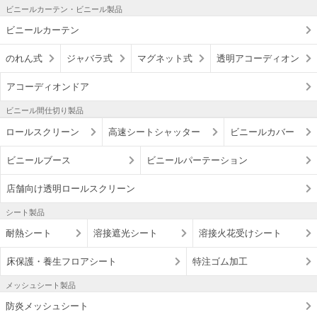
ビニールカーテン・ビニール製品
ビニールカーテン
のれん式
ジャバラ式
マグネット式
透明アコーディオン
アコーディオンドア
ビニール間仕切り製品
ロールスクリーン
高速シートシャッター
ビニールカバー
ビニールブース
ビニールパーテーション
店舗向け透明ロールスクリーン
シート製品
耐熱シート
溶接遮光シート
溶接火花受けシート
床保護・養生フロアシート
特注ゴム加工
メッシュシート製品
防炎メッシュシート