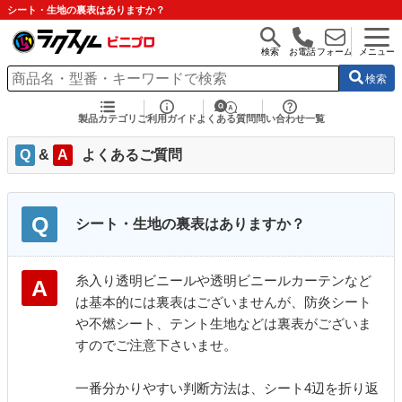
シート・生地の裏表はありますか？
検索
お電話
フォーム
メニュー
検索
製品カテゴリ
ご利用ガイド
よくある質問
問い合わせ一覧
Q
&
A
よくあるご質問
Q
シート・生地の裏表はありますか？
糸入り透明ビニールや透明ビニールカーテンなど
A
は基本的には裏表はございませんが、防炎シート
や不燃シート、テント生地などは裏表がございま
すのでご注意下さいませ。
一番分かりやすい判断方法は、シート4辺を折り返