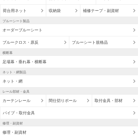
荷台用ネット
収納袋
補修テープ・副資材
ブルーシート製品
オーダーブルーシート
ブルークロス・原反
ブルーシート規格品
横断幕
足場幕・垂れ幕・横断幕
ネット・網製品
ネット・網
レール部材・金具
カーテンレール
間仕切りポール
取付金具・部材
パイプ・取付金具
修理・副資材
修理・副資材