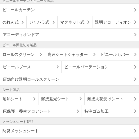
ビニールカーテン・ビニール製品
ビニールカーテン
のれん式
ジャバラ式
マグネット式
透明アコーディオン
アコーディオンドア
ビニール間仕切り製品
ロールスクリーン
高速シートシャッター
ビニールカバー
ビニールブース
ビニールパーテーション
店舗向け透明ロールスクリーン
シート製品
耐熱シート
溶接遮光シート
溶接火花受けシート
床保護・養生フロアシート
特注ゴム加工
メッシュシート製品
防炎メッシュシート