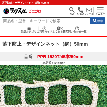
落下防止・デザインネット（網）50mm
検索
お電話
フォーム
メニュー
検索
製品カテゴリ
ご利用ガイド
よくある質問
問い合わせ一覧
落下防止・デザインネット（網）50mm
品番
PPR 1520T/45本/50mm
副品番：N4550P