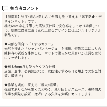
担当者コメント
【新提案】強度×軽さ×美しさで常識を塗り替える「落下防止・デ
ザインネット」です。
極太6mm糸を採用した高強度仕様で安心感をしっかり確保しつ
つ、空間に自然に溶け込む上質なデザインに仕上げたオリジナル
製品です。
◆自然な風合い「くすみカラー」
光沢を抑えた「シャンパンベージュ」を採用。特殊加工により合
繊特有の質感を排除した、マットで柔らかな風合いが上質な空間
にマッチします。
◆極太6mm糸を使ったタフな仕様
店舗、倉庫、公共施設など、意匠性が求められる場所での安全対
策に最適です。
◆作業を劇的に変える「極太×軽量」
強靭でありながら驚くほど軽く、取り回しがスムーズ。長時間の
作業や頻繁な設置・撤収による負担を大幅にカットします。