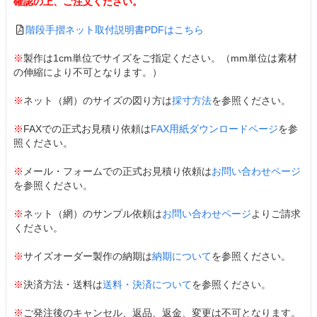
確認の上、ご注文ください。
階段手摺ネット取付説明書PDFはこちら
※
製作は1cm単位でサイズをご指定ください。（mm単位は素材
の伸縮により不可となります。）
※
ネット（網）のサイズの図り方は
採寸方法
を参照ください。
※
FAXでの正式お見積り依頼は
FAX用紙ダウンロードページ
を参
照ください。
※
メール・フォームでの正式お見積り依頼は
お問い合わせページ
を参照ください。
※
ネット（網）のサンプル依頼は
お問い合わせページ
よりご請求
ください。
※
サイズオーダー製作の納期は
納期について
を参照ください。
※
決済方法・送料は
送料・決済について
を参照ください。
※
ご発注後のキャンセル、返品、返金、変更は不可となります。