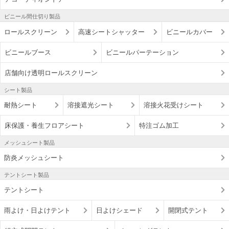
ビニール間仕切り製品
ロールスクリーン
高速シートシャッター
ビニールカバー
ビニールブース
ビニールパーテーション
店舗向け透明ロールスクリーン
シート製品
耐熱シート
溶接遮光シート
溶接火花受けシート
床保護・養生フロアシート
特注ゴム加工
メッシュシート製品
防炎メッシュシート
テントシート製品
テントシート
雨よけ・日よけテント
日よけシェード
開閉式テント