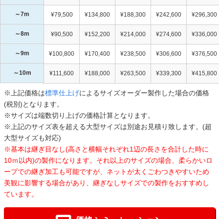
～7m
¥79,500
¥134,800
¥188,300
¥242,600
¥296,300
～8m
¥90,500
¥152,200
¥214,000
¥274,600
¥336,000
～9m
¥100,800
¥170,400
¥238,500
¥306,600
¥376,500
～10m
¥111,600
¥188,000
¥263,500
¥339,300
¥415,800
※上記価格は
標準仕上げ
によるサイズオーダー製作した場合の価格
(税別)となります。
※サイズは端数切り上げの価格計算となります。
※上記のサイズ表を超える大型サイズは別途お見積り致します。(超
大型サイズも対応)
※基本は継ぎ目なし(高さと横幅それぞれ1辺の長さを合計した時に
10ｍ以内)の製作になります。それ以上のサイズの場合、柔らかいロ
ープでの継ぎ加工も可能ですが、ネットが太くごわつきやすいため
美観に影響する場合があり、継ぎなしサイズでの製作をおすすめし
ています。