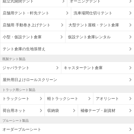
組立式開閉テント
オーニングテント
店舗用テント・軒先テント
洗車場間仕切りテント
店舗用 手動巻き上げテント
大型テント屋根・テント倉庫
小型・仮設テント倉庫
仮設テント倉庫レンタル
テント倉庫の生地張替え
既製テント製品
ジャバラテント
キャスターテント倉庫
屋外用日よけロールスクリーン
トラック用シート製品
トラックシート
軽トラックシート
アオリシート
荷台用ネット
収納袋
補修テープ・副資材
ブルーシート製品
オーダーブルーシート