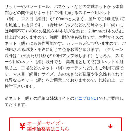
サッカーやバレーボール、バスケットなどの防球ネットから体育
館などの間仕切りネットにご利用頂けるスポーツ用ネット
（網）。マス目（網目）が100mmと大きく、屋外でご利用頂いて
も風通しも抜群です。（野球やゴルフなどの防球ネット（網）に
は利用不可）400dの繊維を44本紡ぎ合わせ、2.4mmの1本の糸に
仕上げておりますので、強度・耐久性も抜群です。大型サイズの
ネット（網）にも製作可能です。カラーも5色ございますので、ご
利用される環境・用途に応じて色をお選び頂けます。（グリーン
以外は１/㎡あたり価格が100円アップ致します）もちろん、スポ
ーツ用のネット（網）以外でも、業務用として防犯用ネットや飛
散防止、工場などのネット（網）カーテンなどにもご利用可能で
す。マス目（網目）サイズ、糸の太さなど強度や耐久性もそれぞ
れ異なるネット（網）をご用意しておりますので、比較の上、ご
検討下さいませ。
※ネット（網）の詳細は姉妹サイトの
ビニプロNET
でもご案内し
ております。
オーダーサイズ・
製作価格表はこちら