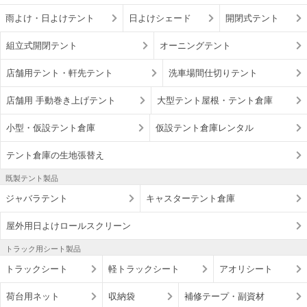
雨よけ・日よけテント
日よけシェード
開閉式テント
組立式開閉テント
オーニングテント
店舗用テント・軒先テント
洗車場間仕切りテント
店舗用 手動巻き上げテント
大型テント屋根・テント倉庫
小型・仮設テント倉庫
仮設テント倉庫レンタル
テント倉庫の生地張替え
既製テント製品
ジャバラテント
キャスターテント倉庫
屋外用日よけロールスクリーン
トラック用シート製品
トラックシート
軽トラックシート
アオリシート
荷台用ネット
収納袋
補修テープ・副資材