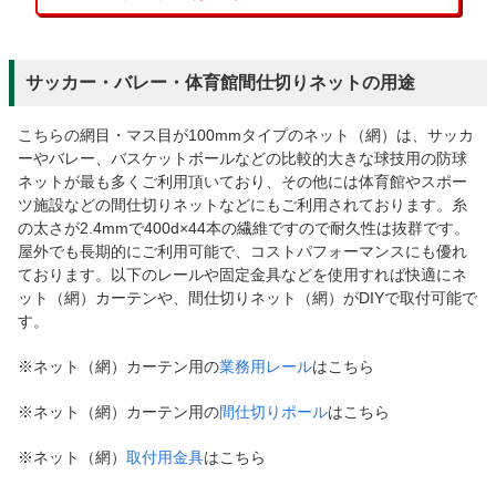
サッカー・バレー・体育館間仕切りネットの用途
こちらの網目・マス目が100mmタイプのネット（網）は、サッカ
ーやバレー、バスケットボールなどの比較的大きな球技用の防球
ネットが最も多くご利用頂いており、その他には体育館やスポー
ツ施設などの間仕切りネットなどにもご利用されております。糸
の太さが2.4mmで400d×44本の繊維ですので耐久性は抜群です。
屋外でも長期的にご利用可能で、コストパフォーマンスにも優れ
ております。以下のレールや固定金具などを使用すれば快適にネ
ット（網）カーテンや、間仕切りネット（網）がDIYで取付可能で
す。
※ネット（網）カーテン用の
業務用レール
はこちら
※ネット（網）カーテン用の
間仕切りポール
はこちら
※ネット（網）
取付用金具
はこちら