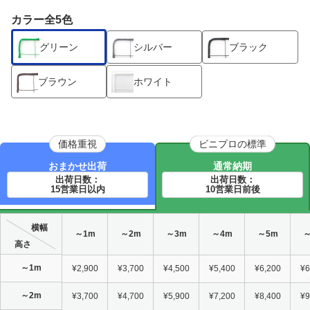
カラー全5色
グリーン
シルバー
ブラック
ブラウン
ホワイト
価格重視
ビニプロの標準
おまかせ出荷
通常納期
出荷日数：
出荷日数：
15営業日以内
10営業日前後
横幅
～1m
～2m
～3m
～4m
～5m
～
高さ
～1m
¥2,900
¥3,700
¥4,500
¥5,400
¥6,200
¥6
～2m
¥3,700
¥4,700
¥5,900
¥7,200
¥8,400
¥9