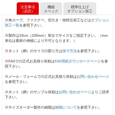
注意事項
機能
標準仕上げ
（必読）
スペック
オプション加工
※
角ロープ、ファスナー、切欠き・他特注加工などは
オプション
加工一覧
を参照下さい。
※
製作は10cm（100mm）単位でサイズをご指定下さい。（mm
単位は素材の伸縮により不可となります。）
※
ネット（網）のサイズの図り方は
採寸方法
を参照下さい。
※
FAXでの正式お見積り依頼は
FAX用紙ダウンロードページ
を参
照下さい。
※
メール・フォームでの正式お見積り依頼は
お問い合わせページ
を参照下さい。
※
ネット（網）のサンプル依頼は
お問い合わせページ
よりご請求
下さい。
※
サイズオーダー製作の納期は
納期について
を参照下さい。