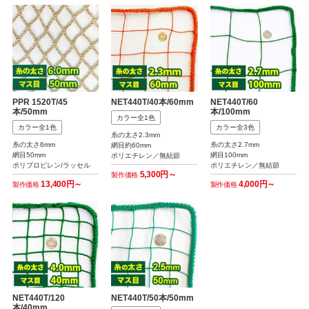
PPR 1520T/45
NET440T/40本/60mm
NET440T/60
本/50mm
本/100mm
カラー全1色
カラー全1色
カラー全3色
糸の太さ2.3mm
糸の太さ6mm
糸の太さ2.7mm
網目約60mm
網目50mm
網目100mm
ポリエチレン／無結節
ポリプロピレン/ラッセル
ポリエチレン／無結節
5,300円～
製作価格
13,400円～
4,000円～
製作価格
製作価格
NET440T/120
NET440T/50本/50mm
本/40mm