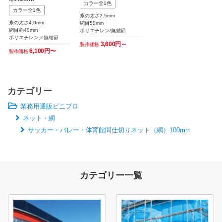
カラー全1色
カラー全1色
糸の太さ2.5mm
糸の太さ4.0mm
網目50mm
網目約40mm
ポリエチレン/無結節
ポリエチレン／無結節
3,600円～
製作価格
6,100円〜
製作価格
カテゴリー
業務用通販ビニプロ
ネット・網
サッカー・バレー・体育館間仕切りネット（網）100mm
カテゴリー一覧