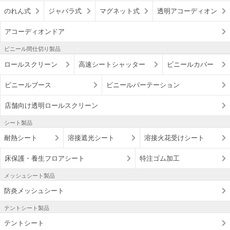
のれん式
ジャバラ式
マグネット式
透明アコーディオン
アコーディオンドア
ビニール間仕切り製品
ロールスクリーン
高速シートシャッター
ビニールカバー
ビニールブース
ビニールパーテーション
店舗向け透明ロールスクリーン
シート製品
耐熱シート
溶接遮光シート
溶接火花受けシート
床保護・養生フロアシート
特注ゴム加工
メッシュシート製品
防炎メッシュシート
テントシート製品
テントシート