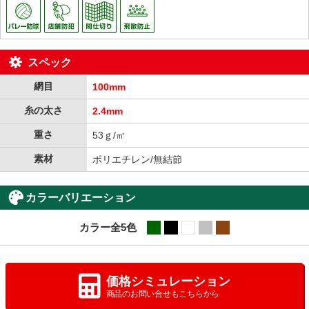
スペック
網目
100mm
糸の太さ
2.4mm
重さ
53ｇ/㎡
素材
ポリエチレン/無結節
カラーバリエーション
カラー全5色
grn
blk
wht
sil
brn
価格シミュレーション
商品のお問い合せもこちらから