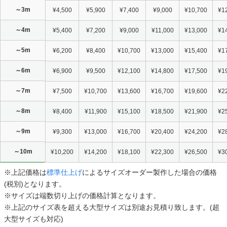
～3m
¥4,500
¥5,900
¥7,400
¥9,000
¥10,700
¥1
～4m
¥5,400
¥7,200
¥9,000
¥11,000
¥13,000
¥1
～5m
¥6,200
¥8,400
¥10,700
¥13,000
¥15,400
¥1
～6m
¥6,900
¥9,500
¥12,100
¥14,800
¥17,500
¥1
～7m
¥7,500
¥10,700
¥13,600
¥16,700
¥19,600
¥2
～8m
¥8,400
¥11,900
¥15,100
¥18,500
¥21,900
¥2
～9m
¥9,300
¥13,000
¥16,700
¥20,400
¥24,200
¥2
～10m
¥10,200
¥14,200
¥18,100
¥22,300
¥26,500
¥3
※上記価格は
標準仕上げ
によるサイズオーダー製作した場合の価格
(税別)となります。
※サイズは端数切り上げの価格計算となります。
※上記のサイズ表を超える大型サイズは別途お見積り致します。(超
大型サイズも対応)