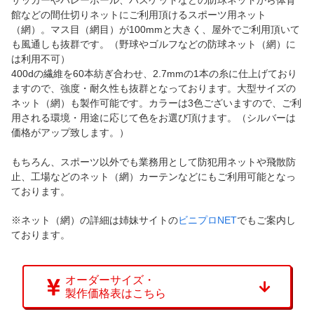
サッカーやバレーボール、バスケットなどの防球ネットから体育
館などの間仕切りネットにご利用頂けるスポーツ用ネット
（網）。マス目（網目）が100mmと大きく、屋外でご利用頂いて
も風通しも抜群です。（野球やゴルフなどの防球ネット（網）に
は利用不可）
400dの繊維を60本紡ぎ合わせ、2.7mmの1本の糸に仕上げており
ますので、強度・耐久性も抜群となっております。大型サイズの
ネット（網）も製作可能です。カラーは3色ございますので、ご利
用される環境・用途に応じて色をお選び頂けます。（シルバーは
価格がアップ致します。）
もちろん、スポーツ以外でも業務用として防犯用ネットや飛散防
止、工場などのネット（網）カーテンなどにもご利用可能となっ
ております。
※ネット（網）の詳細は姉妹サイトの
ビニプロNET
でもご案内し
ております。
オーダーサイズ・
製作価格表はこちら