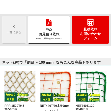
見積依頼
FAX
一覧に戻る
お問い合わせ
お見積り依頼
フォーム
PDFにて用紙をダウンロード
ネット(網)で「網目 ～100 mm」ならこんな商品もあります
PPR 1520T/45
NET440T/40本/60mm
NET440T/120
本/50mm
本/40mm