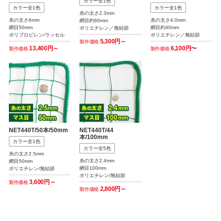
カラー全1色
カラー全1色
カラー全1色
糸の太さ2.3mm
糸の太さ6mm
糸の太さ4.0mm
網目約60mm
網目50mm
網目約40mm
ポリエチレン／無結節
ポリプロピレン/ラッセル
ポリエチレン／無結節
5,300円～
製作価格
13,400円～
6,100円〜
製作価格
製作価格
NET440T/50本/50mm
NET440T/44
本/100mm
カラー全1色
カラー全5色
糸の太さ2.5mm
糸の太さ2.4mm
網目50mm
網目100mm
ポリエチレン/無結節
ポリエチレン/無結節
3,600円～
製作価格
2,800円～
製作価格