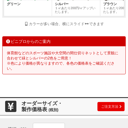
グリーン
シルバー
ブラウン
１㎡あたり200円/㎡アップい
１㎡あたり200円
たします。
たします。
カラーが多い場合、横にスライド
できます
ビニプロからのご案内
体育館などのスポーツ施設や大空間の間仕切りネットとして景観に
合わせて緑とシルバーの2色をご用意！
※色により価格が異なりますので、各色の価格表をご確認くださ
い。
オーダーサイズ・
ご注文方法
製作価格表
(税別)