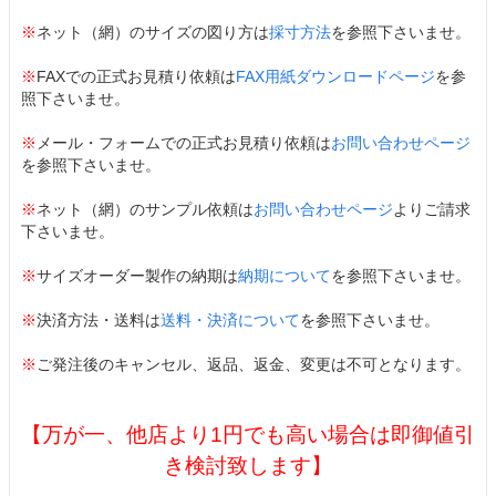
※
ネット（網）のサイズの図り方は
採寸方法
を参照下さいませ。
※
FAXでの正式お見積り依頼は
FAX用紙ダウンロードページ
を参
照下さいませ。
※
メール・フォームでの正式お見積り依頼は
お問い合わせページ
を参照下さいませ。
※
ネット（網）のサンプル依頼は
お問い合わせページ
よりご請求
下さいませ。
※
サイズオーダー製作の納期は
納期について
を参照下さいませ。
※
決済方法・送料は
送料・決済について
を参照下さいませ。
※
ご発注後のキャンセル、返品、返金、変更は不可となります。
【万が一、他店より1円でも高い場合は即御値引
き検討致します】