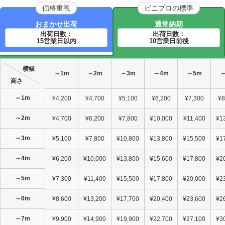
価格重視
ビニプロの標準
おまかせ出荷
通常納期
出荷日数：
出荷日数：
15営業日以内
10営業日前後
横幅
～1m
～2m
～3m
～4m
～5m
～
高さ
～1m
¥4,200
¥4,700
¥5,100
¥6,200
¥7,300
¥8
～2m
¥4,700
¥6,200
¥7,800
¥10,000
¥11,400
¥1
～3m
¥5,100
¥7,800
¥10,800
¥13,800
¥15,500
¥1
～4m
¥6,200
¥10,000
¥13,800
¥15,600
¥17,800
¥2
～5m
¥7,300
¥11,400
¥15,500
¥17,800
¥20,000
¥2
～6m
¥8,600
¥13,200
¥17,700
¥20,400
¥23,600
¥2
～7m
¥9,900
¥14,900
¥19,900
¥22,700
¥27,100
¥3