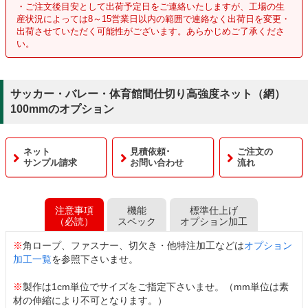
・ご注文後目安として出荷予定日をご連絡いたしますが、工場の生
産状況によっては8～15営業日以内の範囲で連絡なく出荷日を変更・
出荷させていただく可能性がございます。あらかじめご了承くださ
い。
サッカー・バレー・体育館間仕切り高強度ネット（網）
100mmのオプション
ネット
見積依頼･
ご注文の
サンプル請求
お問い合わせ
流れ
注意事項
機能
標準仕上げ
（必読）
スペック
オプション加工
※
角ロープ、ファスナー、切欠き・他特注加工などは
オプション
加工一覧
を参照下さいませ。
※
製作は1cm単位でサイズをご指定下さいませ。（mm単位は素
材の伸縮により不可となります。）