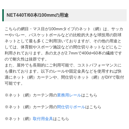
NET440T/60本/100mmの用途
こちらの網目・マス目が100mmタイプのネット（網）は、サッカ
ーやバレー、バスケットボールなどの比較的大きな球技用の防球
ネットとして最も多くご利用頂いておりますが、その他の用途と
しては、体育館やスポーツ施設などの間仕切りネットなどにもご
利用されております。糸の太さが2.7mmで400d×60本の繊維です
ので耐久性は抜群です。
また、屋外でも長期的にご利用可能で、コストパフォーマンスに
も優れております。以下のレールや固定金具などを使用すれば快
適にネット（網）カーテンや、間仕切りネット（網）がDIYで取付
可能です。
※ネット（網）カーテン用の
業務用レール
はこちら
※ネット（網）カーテン用の
間仕切りポール
はこちら
※ネット（網）
取付用金具
はこちら