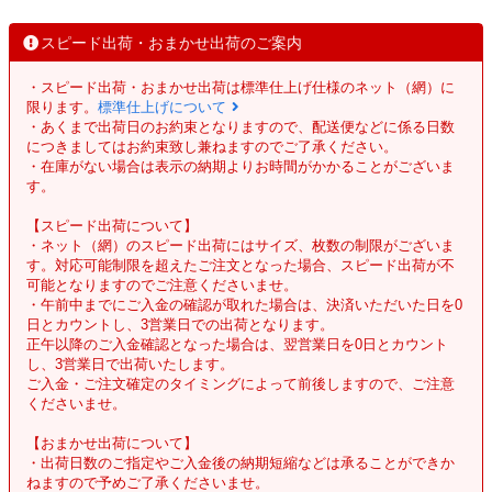
スピード出荷・おまかせ出荷のご案内
・スピード出荷・おまかせ出荷は標準仕上げ仕様のネット（網）に
限ります。
標準仕上げについて
・あくまで出荷日のお約束となりますので、配送便などに係る日数
につきましてはお約束致し兼ねますのでご了承ください。
・在庫がない場合は表示の納期よりお時間がかかることがございま
す。
【スピード出荷について】
・ネット（網）のスピード出荷にはサイズ、枚数の制限がございま
す。対応可能制限を超えたご注文となった場合、スピード出荷が不
可能となりますのでご注意くださいませ。
・午前中までにご入金の確認が取れた場合は、決済いただいた日を0
日とカウントし、3営業日での出荷となります。
正午以降のご入金確認となった場合は、翌営業日を0日とカウント
し、3営業日で出荷いたします。
ご入金・ご注文確定のタイミングによって前後しますので、ご注意
くださいませ。
【おまかせ出荷について】
・出荷日数のご指定やご入金後の納期短縮などは承ることができか
ねますので予めご了承くださいませ。