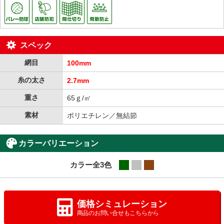
スペック
網目
100mm
糸の太さ
2.7mm
重さ
65ｇ/㎡
素材
ポリエチレン／無結節
カラーバリエーション
カラー全3色
grn
sil
brn
価格シミュレーション
商品のお問い合せもこちらから