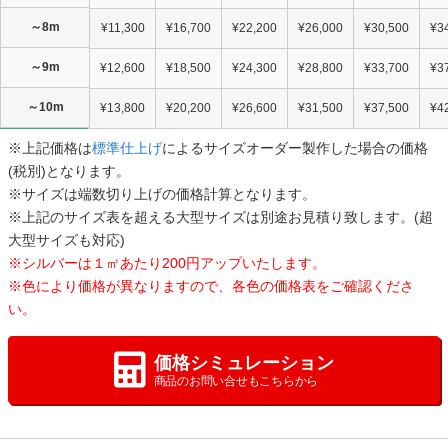
～8m
¥11,300
¥16,700
¥22,200
¥26,000
¥30,500
¥3
～9m
¥12,600
¥18,500
¥24,300
¥28,800
¥33,700
¥3
～10m
¥13,800
¥20,200
¥26,600
¥31,500
¥37,500
¥4
※上記価格は
標準仕上げ
によるサイズオーダー製作した場合の価格
(税別)となります。
※サイズは端数切り上げの価格計算となります。
※上記のサイズ表を超える大型サイズは別途お見積り致します。(超
大型サイズも対応)
※シルバーは１㎡あたり200円アップいたします。
※色により価格が異なりますので、各色の価格表をご確認くださ
い。
価格シミュレーション
商品のお問い合せもこちらから