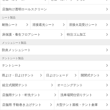
店舗向け透明ロールスクリーン
シート製品
耐熱シート
溶接遮光シート
溶接火花受けシート
床保護・養生フロアシート
特注ゴム加工
メッシュシート製品
防炎メッシュシート
テントシート製品
テントシート
雨よけ・日よけテント
日よけシェード
開閉式テント
組立式開閉テント
オーニングテント
店舗用テント・軒先テント
洗車場間仕切りテント
店舗用 手動巻き上げテント
大型テント屋根・テント倉庫