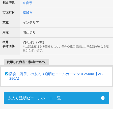
都道府県
奈良県
市区町村
葛城市
業種
インテリア
用途
間仕切り
概算
約4万円（2枚）
参考価格
※上記金額は参考価格となり、条件や施工箇所により金額が異なる場
合がございます。
使用した商品・素材について
防炎（薄手）の糸入り透明ビニールカーテン 0.25mm【VP-
250A】
糸入り透明ビニールシート一覧