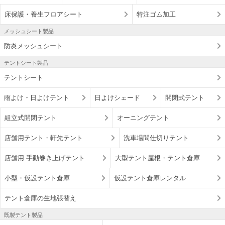
床保護・養生フロアシート
特注ゴム加工
メッシュシート製品
防炎メッシュシート
テントシート製品
テントシート
雨よけ・日よけテント
日よけシェード
開閉式テント
組立式開閉テント
オーニングテント
店舗用テント・軒先テント
洗車場間仕切りテント
店舗用 手動巻き上げテント
大型テント屋根・テント倉庫
小型・仮設テント倉庫
仮設テント倉庫レンタル
テント倉庫の生地張替え
既製テント製品