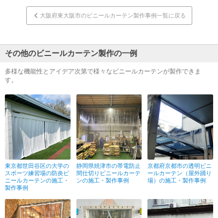
大阪府東大阪市のビニールカーテン製作事例一覧に戻る
その他のビニールカーテン製作の一例
多様な機能性とアイデア次第で様々なビニールカーテンが製作できま
す。
東京都世田谷区の大学の
静岡県焼津市の帯電防止
京都府京都市の透明ビニ
スポーツ練習場の防炎ビ
間仕切りビニールカーテ
ールカーテン（屋外踊り
ニールカーテンの施工・
ンの施工・製作事例
場）の施工・製作事例
製作事例