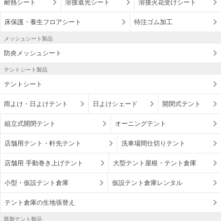
耐熱シート
溶接遮光シート
溶接火花受けシート
床保護・養生フロアシート
特注ゴム加工
メッシュシート製品
防炎メッシュシート
テントシート製品
テントシート
雨よけ・日よけテント
日よけシェード
開閉式テント
組立式開閉テント
オーニングテント
店舗用テント・軒先テント
洗車場間仕切りテント
店舗用 手動巻き上げテント
大型テント屋根・テント倉庫
小型・仮設テント倉庫
仮設テント倉庫レンタル
テント倉庫の生地張替え
既製テント製品