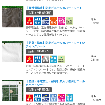
【高帯電防止】防炎ビニールカバー・シート
品番：VB-030BF
厚み
0.3mm
超帯電防止・遮光機能を持つ防炎ビニールカバー・
シートです。精密機器が集まる空間で機械・装置カ
バーとしてのご使用がおすすめです。
【防鼠・防鳥】防炎ビニールカバー・シート/ス
ティングシート
品番：VB-050ST
厚み
0.5mm
防鼠・防鳥機能がある防炎ビニールカバー・シート
のスティングシートです。配線の多い機械や装置カ
バーとしてのご利用などに最適です。
【防炎・帯電防止・耐寒】糸入り透明ビニール
カバー・シート
品番：VP-530M
厚み
0.53mm
マイナス30度までの環境下でも柔軟性を保つ耐寒機