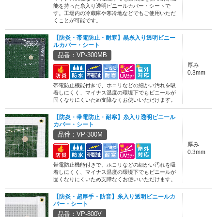
能を持った糸入り透明ビニールカバー・シートで
す。工場内の冷蔵庫や寒冷地などでもご使用いただ
くことが可能です。
【防炎・帯電防止・耐寒】黒糸入り透明ビニー
ルカバー・シート
品番：VP-300MB
厚み
0.3mm
帯電防止機能付きで、ホコリなどの細かい汚れを吸
着しにくく、マイナス温度の環境下でもビニールが
固くなりにくいため支障なくお使いいただけます。
【防炎・帯電防止・耐寒】糸入り透明ビニール
カバー・シート
品番：VP-300M
厚み
0.3mm
帯電防止機能付きで、ホコリなどの細かい汚れを吸
着しにくく、マイナス温度の環境下でもビニールが
固くなりにくいため支障なくお使いいただけます。
【防炎・超厚手・防音】糸入り透明ビニールカ
バー・シート
品番：VP-800V