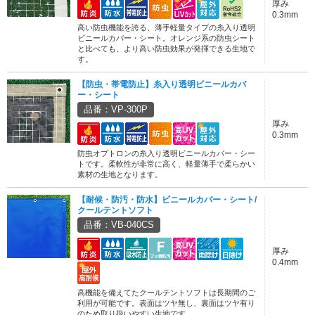
厚み
0.3mm
高い防虫機能を誇る、薄手軽量タイプの糸入り透明
ビニールカバー・シート。オレンジ系の防虫シート
と比べても、より高い防虫効果が発揮できる生地で
す。
【防虫・帯電防止】糸入り透明ビニールカバ
ー・シート
品番：VP-300P
厚み
0.3mm
防虫オプトロンの糸入り透明ビニールカバー・シー
トです。柔軟性が非常に高く、軽量薄手で柔らかい
素材の生地となります。
【耐候・防汚・防水】ビニールカバー・シート/
クールテントソフト
品番：VB-040CS
厚み
0.4mm
高機能を備えてたクールテントソフトは長期間のご
利用が可能です。表面はツヤ無し、裏面はツヤ有り
のため取り扱いやすい生地です。