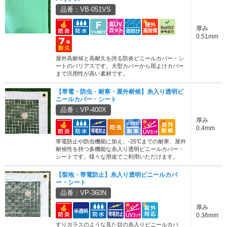
品番：VB-051VS
厚み
0.51mm
屋外高耐候と高耐久を誇る防炎ビニールカバー・シ
ートのバリアスです。大型カバーから雨よけカバー
まで汎用性が高い素材です。
【帯電・防虫・耐寒・屋外耐候】糸入り透明ビ
ニールカバー・シート
品番：VP-400X
厚み
0.4mm
帯電防止や防虫機能に加え、-25℃までの耐寒、屋外
耐候性を持つ多機能な糸入り透明ビニールカバー・
シートです。様々な用途でご利用いただけます。
【梨地・帯電防止】糸入り透明ビニールカバ
ー・シート
品番：VP-360N
厚み
0.36mm
すりガラスのような見た目の糸入りビニールカバ