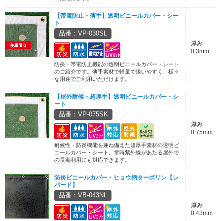
【帯電防止・薄手】透明ビニールカバー・シー
ト
品番：VP-030SL
厚み
0.3mm
防炎・帯電防止機能の透明ビニールカバー・シート
のご紹介です。薄手素材で軽量で扱いやすく、様々
な用途でご利用いただけます。
【屋外耐候・超厚手】透明ビニールカバー・シ
ート
品番：VP-075SK
厚み
0.75mm
耐候性・防炎機能を兼ね備えた超厚手素材の透明ビ
ニールカバー・シート。常時紫外線があたる屋外で
の長期利用にも対応できます。
防炎ビニールカバー・ヒョウ柄ターポリン【レ
パード】
品番：VB-043NL
厚み
0.43mm