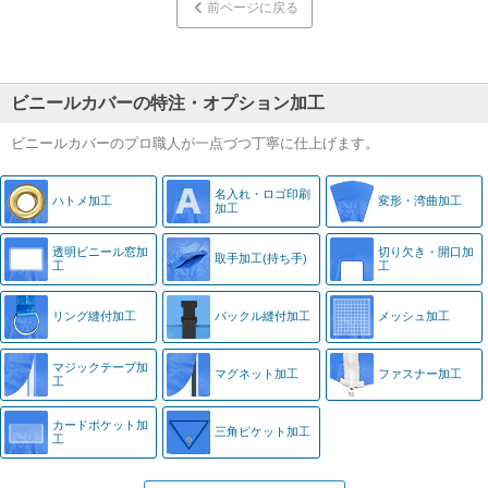
前ページに戻る
ビニールカバーの特注・オプション加工
ビニールカバーのプロ職人が一点づつ丁寧に仕上げます。
名入れ・
ロゴ印刷
ハトメ加工
変形・湾曲加工
加工
透明ビニール窓
加
切り欠き・
開口加
取手加工
(持ち手)
工
工
リング縫付加工
バックル縫付加工
メッシュ加工
マジック
テープ加
マグネット加工
ファスナー加工
工
カード
ポケット加
三角ピケット加工
工