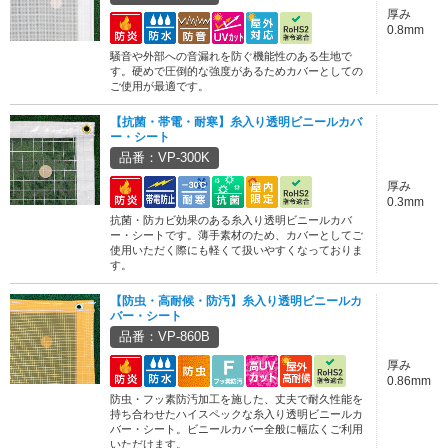
厚み
0.8mm
騒音や外部への音漏れを防ぐ機能性のある生地で
す。硬めで圧倒的な強度があるためカバーとしての
ご使用が最適です。
【抗菌・帯電・耐寒】糸入り透明ビニールカバ
ー・シート
品番：VP-300K
厚み
0.3mm
抗菌・防カビ効果のある糸入り透明ビニールカバ
ー・シートです。薄手素材のため、カバーとしてご
使用いただく際にも軽くて扱いやすくなっておりま
す。
【防虫・高耐候・防汚】糸入り透明ビニールカ
バー・シート
品番：VP-860B
厚み
0.86mm
防虫・フッ素防汚加工を施した、丈夫で耐久性能を
持ち合わせたハイスペックな糸入り透明ビニールカ
バー・シート。ビニールカバー全般に幅広くご利用
いただけます。