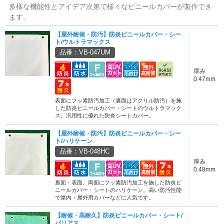
多様な機能性とアイデア次第で様々なビニールカバーが製作でき
ます。
【屋外耐候・防汚】防炎ビニールカバー・シー
ト/ウルトラマックス
品番：VB-047UM
厚み
0.47mm
表面にフッ素防汚加工（裏面はアクリル防汚）を施
した防炎ビニールカバー・シートのウルトラマック
ス。汎用性に優れた防炎シートカバー。
【屋外耐候・防汚】防炎ビニールカバー・シー
ト/ハリケーン
品番：VB-048HC
厚み
0.48mm
裏面・表面、両面にフッ素防汚加工を施した防炎ビ
ニールカバー・シートのハリケーン。高い防汚性能
で屋内・屋外用カバーなどに人気です。
【耐候・高耐久】防炎ビニールカバー・シート/
バリアス