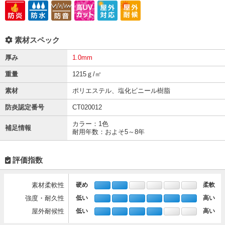
素材スペック
厚み
1.0mm
重量
1215ｇ/㎡
素材
ポリエステル、塩化ビニール樹脂
防炎認定番号
CT020012
カラー：1色
補足情報
耐用年数：およそ5～8年
評価指数
素材柔軟性
硬め
柔軟
強度・耐久性
低い
高い
屋外耐候性
低い
高い