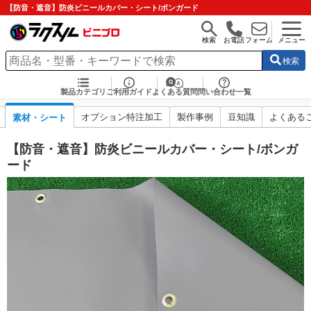
【防音・遮音】防炎ビニールカバー・シート/ボンガード
検索
お電話
フォーム
メニュー
検索
製品カテゴリ
ご利用ガイド
よくある質問
問い合わせ一覧
オプション特注加工
製作事例
豆知識
よくある
素材・シート
【防音・遮音】防炎ビニールカバー・シート/ボンガ
ード