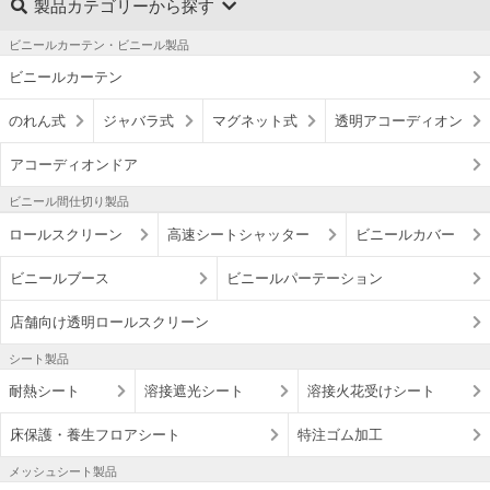
製品カテゴリーから探す
ビニールカーテン・ビニール製品
ビニールカーテン
のれん式
ジャバラ式
マグネット式
透明アコーディオン
アコーディオンドア
ビニール間仕切り製品
ロールスクリーン
高速シートシャッター
ビニールカバー
ビニールブース
ビニールパーテーション
店舗向け透明ロールスクリーン
シート製品
耐熱シート
溶接遮光シート
溶接火花受けシート
床保護・養生フロアシート
特注ゴム加工
メッシュシート製品