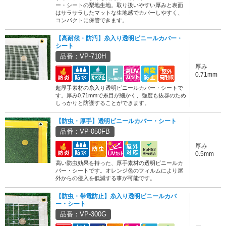
ー・シートの梨地生地。取り扱いやすい厚みと表面
はサラサラしたマットな生地感でカバーしやすく、
コンパクトに保管できます。
【高耐候・防汚】糸入り透明ビニールカバー・
シート
品番：VP-710H
厚み
0.71mm
超厚手素材の糸入り透明ビニールカバー・シートで
す。厚み0.71mmで糸目が細かく、強度も抜群のため
しっかりと防護することができます。
【防虫・厚手】透明ビニールカバー・シート
品番：VP-050FB
厚み
0.5mm
高い防虫効果を持った、厚手素材の透明ビニールカ
バー・シートです。オレンジ色のフィルムにより屋
外からの侵入を低減する事が可能です。
【防虫・帯電防止】糸入り透明ビニールカバ
ー・シート
品番：VP-300G