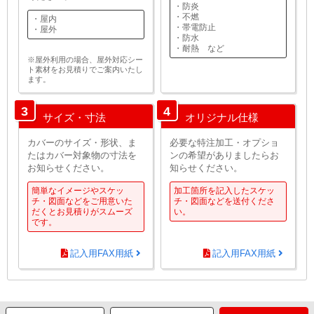
・防炎
・不燃
・屋内
・帯電防止
・屋外
・防水
・耐熱 など
※屋外利用の場合、屋外対応シー
ト素材をお見積りでご案内いたし
ます。
3
4
サイズ・寸法
オリジナル仕様
カバーのサイズ・形状、ま
必要な特注加工・オプショ
たはカバー対象物の寸法を
ンの希望がありましたらお
お知らせください。
知らせください。
簡単なイメージやスケッ
加工箇所を記入したスケッ
チ・図面などをご用意いた
チ・図面などを送付くださ
だくとお見積りがスムーズ
い。
です。
記入用FAX用紙
記入用FAX用紙