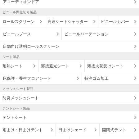
アコーディオンドア
ビニール間仕切り製品
ロールスクリーン
高速シートシャッター
ビニールカバー
ビニールブース
ビニールパーテーション
店舗向け透明ロールスクリーン
シート製品
耐熱シート
溶接遮光シート
溶接火花受けシート
床保護・養生フロアシート
特注ゴム加工
メッシュシート製品
防炎メッシュシート
テントシート製品
テントシート
雨よけ・日よけテント
日よけシェード
開閉式テント