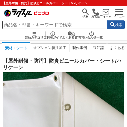
【屋外耐候・防汚】防炎ビニールカバー・シート/ハリケーン
検索
お電話
フォーム
メニュー
検索
製品カテゴリ
ご利用ガイド
よくある質問
問い合わせ一覧
オプション特注加工
製作事例
豆知識
よくある
素材・シート
【屋外耐候・防汚】防炎ビニールカバー・シート/ハ
リケーン