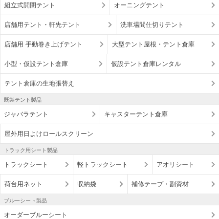
組立式開閉テント
オーニングテント
店舗用テント・軒先テント
洗車場間仕切りテント
店舗用 手動巻き上げテント
大型テント屋根・テント倉庫
小型・仮設テント倉庫
仮設テント倉庫レンタル
テント倉庫の生地張替え
既製テント製品
ジャバラテント
キャスターテント倉庫
屋外用日よけロールスクリーン
トラック用シート製品
トラックシート
軽トラックシート
アオリシート
荷台用ネット
収納袋
補修テープ・副資材
ブルーシート製品
オーダーブルーシート