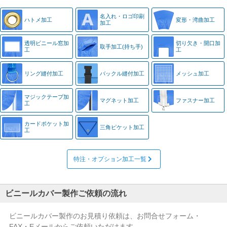
名入れ・
ロゴ印刷
ハトメ加工
変形・湾曲加工
加工
透明ビニール窓
加
切り欠き・
開口加
取手加工
(持ち手)
工
工
リング縫付加工
バックル縫付加工
メッシュ加工
マジック
テープ加
マグネット加工
ファスナー加工
工
カード
ポケット加
三角ピケット加工
工
特注・オプション加工一覧
ビニールカバー製作ご依頼の流れ
ビニールカバー製作のお見積り依頼は、お問合せフォーム・
FAX・Eメールからご依頼いただけます。