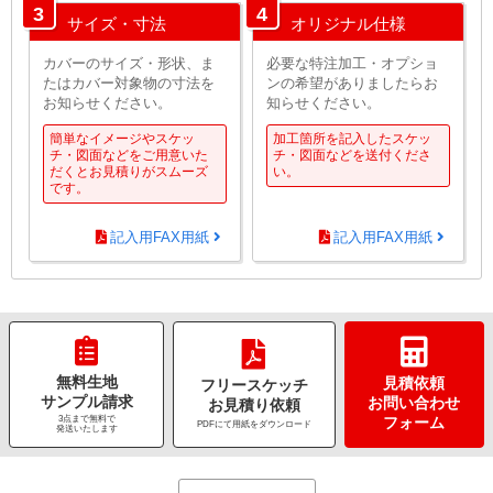
3
4
サイズ・寸法
オリジナル仕様
カバーのサイズ・形状、ま
必要な特注加工・オプショ
たはカバー対象物の寸法を
ンの希望がありましたらお
お知らせください。
知らせください。
簡単なイメージやスケッ
加工箇所を記入したスケッ
チ・図面などをご用意いた
チ・図面などを送付くださ
だくとお見積りがスムーズ
い。
です。
記入用FAX用紙
記入用FAX用紙
無料生地
見積依頼
フリースケッチ
サンプル請求
お問い合わせ
お見積り依頼
3点まで無料で
フォーム
PDFにて用紙をダウンロード
発送いたします