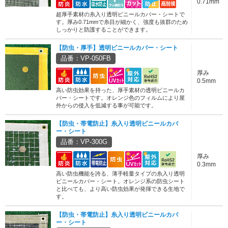
0.71mm
超厚手素材の糸入り透明ビニールカバー・シートで
す。厚み0.71mmで糸目が細かく、強度も抜群のため
しっかりと防護することができます。
【防虫・厚手】透明ビニールカバー・シート
品番：VP-050FB
厚み
0.5mm
高い防虫効果を持った、厚手素材の透明ビニールカ
バー・シートです。オレンジ色のフィルムにより屋
外からの侵入を低減する事が可能です。
【防虫・帯電防止】糸入り透明ビニールカバ
ー・シート
品番：VP-300G
厚み
0.3mm
高い防虫機能を誇る、薄手軽量タイプの糸入り透明
ビニールカバー・シート。オレンジ系の防虫シート
と比べても、より高い防虫効果が発揮できる生地で
す。
【防虫・帯電防止】糸入り透明ビニールカバ
ー・シート