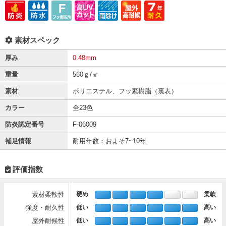
素材スペック
厚み
0.48mm
重量
560ｇ/㎡
素材
ポリエステル、フッ素樹脂（裏表）
カラー
全23色
防炎認定番号
F-06009
補足情報
耐用年数：およそ7~10年
評価指数
素材柔軟性
硬め
柔軟
強度・耐久性
低い
高い
屋外耐候性
低い
高い