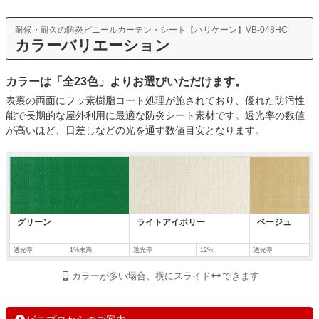
耐候・耐久の防炎ビニールカーテン・シート【ハリケーン】VB-048HC
カラーバリエーション
カラーは「全23色」よりお選びいただけます。
表裏の両面にフッ素樹脂コート処理が施されており、優れた防汚性
能で長期的な屋外利用に最適な防炎シート素材です。透光率の数値
が高いほど、日差しなどの光を通す数値目安となります。
グリーン
ライトアイボリー
ベージュ
透光率
1%未満
透光率
12%
透光率
カラーが多い場合、横にスライド
できます