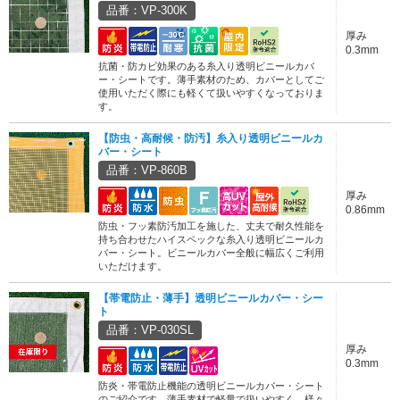
品番：VP-300K
厚み
0.3mm
抗菌・防カビ効果のある糸入り透明ビニールカバ
ー・シートです。薄手素材のため、カバーとしてご
使用いただく際にも軽くて扱いやすくなっておりま
す。
【防虫・高耐候・防汚】糸入り透明ビニールカ
バー・シート
品番：VP-860B
厚み
0.86mm
防虫・フッ素防汚加工を施した、丈夫で耐久性能を
持ち合わせたハイスペックな糸入り透明ビニールカ
バー・シート。ビニールカバー全般に幅広くご利用
いただけます。
【帯電防止・薄手】透明ビニールカバー・シー
ト
品番：VP-030SL
厚み
0.3mm
防炎・帯電防止機能の透明ビニールカバー・シート
のご紹介です。薄手素材で軽量で扱いやすく、様々