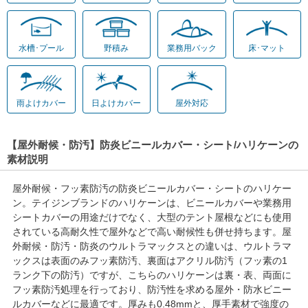
水槽･プール
野積み
業務用バック
床･マット
雨よけカバー
日よけカバー
屋外対応
【屋外耐候・防汚】防炎ビニールカバー・シート/ハリケーンの
素材説明
屋外耐候・フッ素防汚の防炎ビニールカバー・シートのハリケー
ン。テイジンブランドのハリケーンは、ビニールカバーや業務用
シートカバーの用途だけでなく、大型のテント屋根などにも使用
されている高耐久性で屋外などで高い耐候性も併せ持ちます。屋
外耐候・防汚・防炎のウルトラマックスとの違いは、ウルトラマ
ックスは表面のみフッ素防汚、裏面はアクリル防汚（フッ素の1
ランク下の防汚）ですが、こちらのハリケーンは裏・表、両面に
フッ素防汚処理を行っており、防汚性を求める屋外・防水ビニー
ルカバーなどに最適です。厚みも0.48mmと、厚手素材で強度の