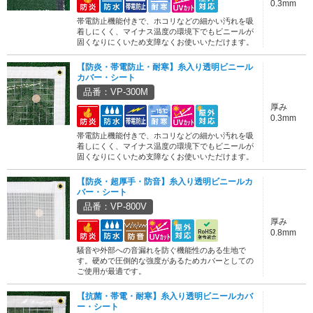
0.3mm
帯電防止機能付きで、ホコリなどの細かい汚れを吸
着しにくく、マイナス温度の環境下でもビニールが
固くなりにくいため支障なくお使いいただけます。
【防炎・帯電防止・耐寒】糸入り透明ビニール
カバー・シート
品番：VP-300M
厚み
0.3mm
帯電防止機能付きで、ホコリなどの細かい汚れを吸
着しにくく、マイナス温度の環境下でもビニールが
固くなりにくいため支障なくお使いいただけます。
【防炎・超厚手・防音】糸入り透明ビニールカ
バー・シート
品番：VP-800V
厚み
0.8mm
騒音や外部への音漏れを防ぐ機能性のある生地で
す。硬めで圧倒的な強度があるためカバーとしての
ご使用が最適です。
【抗菌・帯電・耐寒】糸入り透明ビニールカバ
ー・シート