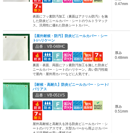
0.47mm
表面にフッ素防汚加工（裏面はアクリル防汚）を施
した防炎ビニールカバー・シートのウルトラマック
ス。汎用性に優れた防炎シートカバー。
【屋外耐候・防汚】防炎ビニールカバー・シー
ト/ハリケーン
品番：VB-048HC
厚み
0.48mm
裏面・表面、両面にフッ素防汚加工を施した防炎ビ
ニールカバー・シートのハリケーン。高い防汚性能
で屋内・屋外用カバーなどに人気です。
【耐候・高耐久】防炎ビニールカバー・シート/
バリアス
品番：VB-051VS
厚み
0.51mm
屋外高耐候と高耐久を誇る防炎ビニールカバー・シ
ートのバリアスです。大型カバーから雨よけカバー
まで汎用性が高い素材です。