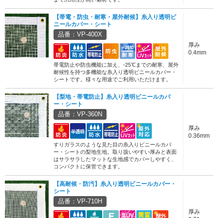
【帯電・防虫・耐寒・屋外耐候】糸入り透明ビ
ニールカバー・シート
品番：VP-400X
厚み
0.4mm
帯電防止や防虫機能に加え、-25℃までの耐寒、屋外
耐候性を持つ多機能な糸入り透明ビニールカバー・
シートです。様々な用途でご利用いただけます。
【梨地・帯電防止】糸入り透明ビニールカバ
ー・シート
品番：VP-360N
厚み
0.36mm
すりガラスのような見た目の糸入りビニールカバ
ー・シートの梨地生地。取り扱いやすい厚みと表面
はサラサラしたマットな生地感でカバーしやすく、
コンパクトに保管できます。
【高耐候・防汚】糸入り透明ビニールカバー・
シート
品番：VP-710H
厚み