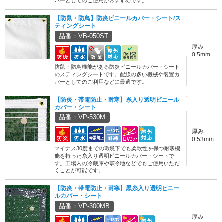
バーとしてのご使用がおすすめです。
【防鼠・防鳥】防炎ビニールカバー・シート/ス
ティングシート
品番：VB-050ST
厚み
0.5mm
防鼠・防鳥機能がある防炎ビニールカバー・シート
のスティングシートです。配線の多い機械や装置カ
バーとしてのご利用などに最適です。
【防炎・帯電防止・耐寒】糸入り透明ビニール
カバー・シート
品番：VP-530M
厚み
0.53mm
マイナス30度までの環境下でも柔軟性を保つ耐寒機
能を持った糸入り透明ビニールカバー・シートで
す。工場内の冷蔵庫や寒冷地などでもご使用いただ
くことが可能です。
【防炎・帯電防止・耐寒】黒糸入り透明ビニー
ルカバー・シート
品番：VP-300MB
厚み