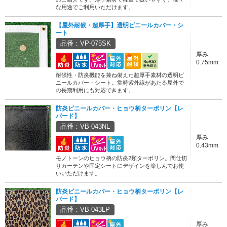
な用途でご利用いただけます。
【屋外耐候・超厚手】透明ビニールカバー・シ
ート
品番：VP-075SK
厚み
0.75mm
耐候性・防炎機能を兼ね備えた超厚手素材の透明ビ
ニールカバー・シート。常時紫外線があたる屋外で
の長期利用にも対応できます。
防炎ビニールカバー・ヒョウ柄ターポリン【レ
パード】
品番：VB-043NL
厚み
0.43mm
モノトーンのヒョウ柄の防炎2類ターポリン。間仕切
りカーテンや固定シートにデザインを楽しんでお使
いいただけます。
防炎ビニールカバー・ヒョウ柄ターポリン【レ
パード】
品番：VB-043LP
厚み