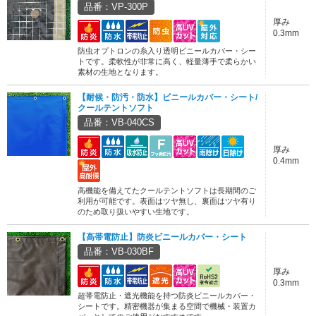
品番：VP-300P
厚み
0.3mm
防虫オプトロンの糸入り透明ビニールカバー・シー
トです。柔軟性が非常に高く、軽量薄手で柔らかい
素材の生地となります。
【耐候・防汚・防水】ビニールカバー・シート/
クールテントソフト
品番：VB-040CS
厚み
0.4mm
高機能を備えてたクールテントソフトは長期間のご
利用が可能です。表面はツヤ無し、裏面はツヤ有り
のため取り扱いやすい生地です。
【高帯電防止】防炎ビニールカバー・シート
品番：VB-030BF
厚み
0.3mm
超帯電防止・遮光機能を持つ防炎ビニールカバー・
シートです。精密機器が集まる空間で機械・装置カ