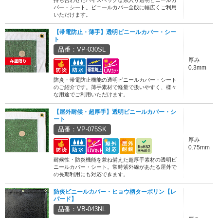
持ち合わせたハイスペックな糸入り透明ビニールカ
バー・シート。ビニールカバー全般に幅広くご利用
いただけます。
【帯電防止・薄手】透明ビニールカバー・シー
ト
品番：VP-030SL
厚み
0.3mm
防炎・帯電防止機能の透明ビニールカバー・シート
のご紹介です。薄手素材で軽量で扱いやすく、様々
な用途でご利用いただけます。
【屋外耐候・超厚手】透明ビニールカバー・シ
ート
品番：VP-075SK
厚み
0.75mm
耐候性・防炎機能を兼ね備えた超厚手素材の透明ビ
ニールカバー・シート。常時紫外線があたる屋外で
の長期利用にも対応できます。
防炎ビニールカバー・ヒョウ柄ターポリン【レ
パード】
品番：VB-043NL