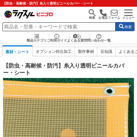
【防虫・高耐候・防汚】糸入り透明ビニールカバー・シート
検索
お電話
フォーム
メニュー
検索
製品カテゴリ
ご利用ガイド
よくある質問
問い合わせ一覧
オプション特注加工
製作事例
豆知識
よくある
素材・シート
【防虫・高耐候・防汚】糸入り透明ビニールカバ
ー・シート