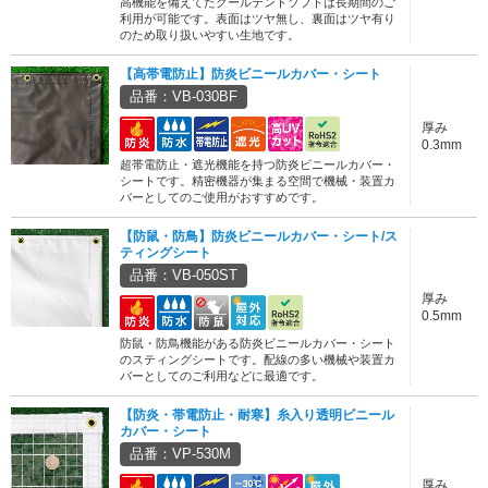
高機能を備えてたクールテントソフトは長期間のご
利用が可能です。表面はツヤ無し、裏面はツヤ有り
のため取り扱いやすい生地です。
【高帯電防止】防炎ビニールカバー・シート
品番：VB-030BF
厚み
0.3mm
超帯電防止・遮光機能を持つ防炎ビニールカバー・
シートです。精密機器が集まる空間で機械・装置カ
バーとしてのご使用がおすすめです。
【防鼠・防鳥】防炎ビニールカバー・シート/ス
ティングシート
品番：VB-050ST
厚み
0.5mm
防鼠・防鳥機能がある防炎ビニールカバー・シート
のスティングシートです。配線の多い機械や装置カ
バーとしてのご利用などに最適です。
【防炎・帯電防止・耐寒】糸入り透明ビニール
カバー・シート
品番：VP-530M
厚み