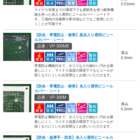
0.53mm
マイナス30度までの環境下でも柔軟性を保つ耐寒機
能を持った糸入り透明ビニールカバー・シートで
す。工場内の冷蔵庫や寒冷地などでもご使用いただ
くことが可能です。
【防炎・帯電防止・耐寒】黒糸入り透明ビニー
ルカバー・シート
品番：VP-300MB
厚み
0.3mm
帯電防止機能付きで、ホコリなどの細かい汚れを吸
着しにくく、マイナス温度の環境下でもビニールが
固くなりにくいため支障なくお使いいただけます。
【防炎・帯電防止・耐寒】糸入り透明ビニール
カバー・シート
品番：VP-300M
厚み
0.3mm
帯電防止機能付きで、ホコリなどの細かい汚れを吸
着しにくく、マイナス温度の環境下でもビニールが
固くなりにくいため支障なくお使いいただけます。
【防炎・超厚手・防音】糸入り透明ビニールカ