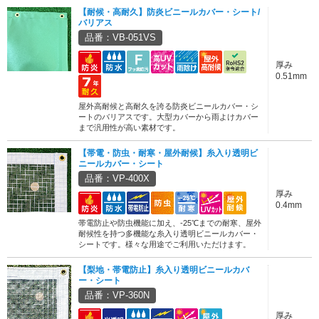
【耐候・高耐久】防炎ビニールカバー・シート/
バリアス
品番：VB-051VS
厚み
0.51mm
屋外高耐候と高耐久を誇る防炎ビニールカバー・シ
ートのバリアスです。大型カバーから雨よけカバー
まで汎用性が高い素材です。
【帯電・防虫・耐寒・屋外耐候】糸入り透明ビ
ニールカバー・シート
品番：VP-400X
厚み
0.4mm
帯電防止や防虫機能に加え、-25℃までの耐寒、屋外
耐候性を持つ多機能な糸入り透明ビニールカバー・
シートです。様々な用途でご利用いただけます。
【梨地・帯電防止】糸入り透明ビニールカバ
ー・シート
品番：VP-360N
厚み