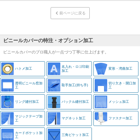
前ページに戻る
ビニールカバーの特注・オプション加工
ビニールカバーのプロ職人が一点づつ丁寧に仕上げます。
名入れ・
ロゴ印刷
ハトメ加工
変形・湾曲加工
加工
透明ビニール窓
加
切り欠き・
開口加
取手加工
(持ち手)
工
工
リング縫付加工
バックル縫付加工
メッシュ加工
マジック
テープ加
マグネット加工
ファスナー加工
工
カード
ポケット加
三角ピケット加工
工