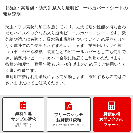
【防虫・高耐候・防汚】糸入り透明ビニールカバー・シートの
素材説明
防虫・フッ素防汚加工を施しており、丈夫で耐久性能を持ち合わ
せたハイスペックな糸入り透明ビニールカバー・シートです。紫
外線や汚れにも強く、吸水防止機能もついているため屋内だけで
なく屋外でのご使用もおすすめいたします。業務用パックや棚、
カゴ車・台車や機械・装置などのビニールカバーとしても使用で
き、業務用のビニールカバー全般に幅広くご利用いただけます。
抜群の強度で、耐用年数も5年～8年以上のため長くご使用いただ
く事が可能です。
※耐用年数は利用環境によって変動します。確約するものではご
ざいませんのでご注意ください。
無料生地
見積依頼
フリースケッチ
サンプル請求
お問い合わせ
お見積り依頼
3点まで無料で
フォーム
PDFにて用紙をダウンロード
発送いたします