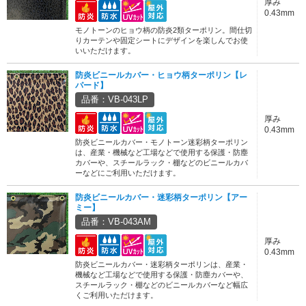
厚み
0.43mm
モノトーンのヒョウ柄の防炎2類ターポリン。間仕切
りカーテンや固定シートにデザインを楽しんでお使
いいただけます。
防炎ビニールカバー・ヒョウ柄ターポリン【レ
パード】
品番：VB-043LP
厚み
0.43mm
防炎ビニールカバー・モノトーン迷彩柄ターポリン
は、産業・機械など工場などで使用する保護・防塵
カバーや、スチールラック・棚などのビニールカバ
ーなどにご利用いただけます。
防炎ビニールカバー・迷彩柄ターポリン【アー
ミー】
品番：VB-043AM
厚み
0.43mm
防炎ビニールカバー・迷彩柄ターポリンは、産業・
機械など工場などで使用する保護・防塵カバーや、
スチールラック・棚などのビニールカバーなど幅広
くご利用いただけます。