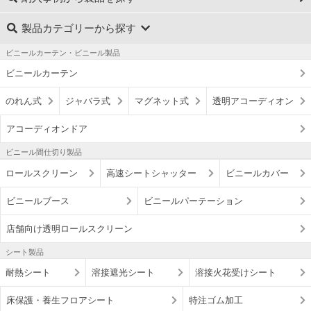
製品カテゴリーから探す
ビニールカーテン・ビニール製品
ビニールカーテン
のれん式
ジャバラ式
マグネット式
透明アコーディオン
アコーディオンドア
ビニール間仕切り製品
ロールスクリーン
高速シートシャッター
ビニールカバー
ビニールブース
ビニールパーテーション
店舗向け透明ロールスクリーン
シート製品
耐熱シート
溶接遮光シート
溶接火花受けシート
床保護・養生フロアシート
特注ゴム加工