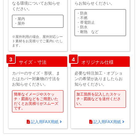
なる環境についてお知らせ
らお知らせください。
ください。
・防炎
・不燃
・屋内
・帯電防止
・屋外
・防水
・耐熱 など
※屋外利用の場合、屋外対応シー
ト素材をお見積りでご案内いたし
ます。
3
4
サイズ・寸法
オリジナル仕様
カバーのサイズ・形状、ま
必要な特注加工・オプショ
たはカバー対象物の寸法を
ンの希望がありましたらお
お知らせください。
知らせください。
簡単なイメージやスケッ
加工箇所を記入したスケッ
チ・図面などをご用意いた
チ・図面などを送付くださ
だくとお見積りがスムーズ
い。
です。
記入用FAX用紙
記入用FAX用紙