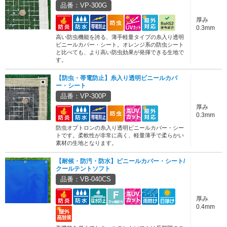
品番：VP-300G
厚み
0.3mm
高い防虫機能を誇る、薄手軽量タイプの糸入り透明
ビニールカバー・シート。オレンジ系の防虫シート
と比べても、より高い防虫効果が発揮できる生地で
す。
【防虫・帯電防止】糸入り透明ビニールカバ
ー・シート
品番：VP-300P
厚み
0.3mm
防虫オプトロンの糸入り透明ビニールカバー・シー
トです。柔軟性が非常に高く、軽量薄手で柔らかい
素材の生地となります。
【耐候・防汚・防水】ビニールカバー・シート/
クールテントソフト
品番：VB-040CS
厚み
0.4mm