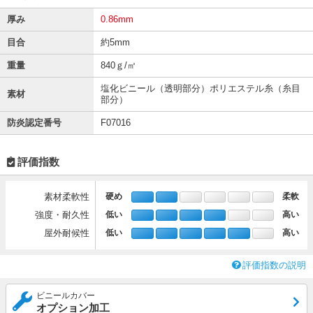
厚み
0.86mm
目合
約5mm
重量
840ｇ/㎡
塩化ビニール（透明部分）ポリエステル糸（糸目
素材
部分）
防炎認定番号
F07016
評価指数
素材柔軟性
硬め
柔軟
強度・耐久性
低い
高い
屋外耐候性
低い
高い
評価指数の説明
ビニールカバー
オプション加工