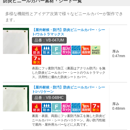
防炎ビニールカバー素材・シート一覧
多様な機能性とアイデア次第で様々なビニールカバーが製作でき
ます。
【屋外耐候・防汚】防炎ビニールカバー・シー
ト/ウルトラマックス
品番：VB-047UM
厚み
0.47mm
表面にフッ素防汚加工（裏面はアクリル防汚）を施
した防炎ビニールカバー・シートのウルトラマック
ス。汎用性に優れた防炎シートカバー。
【屋外耐候・防汚】防炎ビニールカバー・シー
ト/ハリケーン
品番：VB-048HC
厚み
0.48mm
裏面・表面、両面にフッ素防汚加工を施した防炎ビ
ニールカバー・シートのハリケーン。高い防汚性能
で屋内・屋外用カバーなどに人気です。