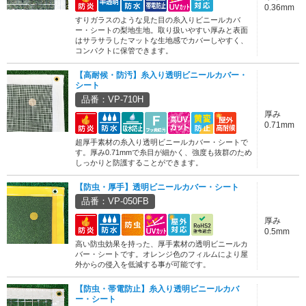
0.36mm
すりガラスのような見た目の糸入りビニールカバ
ー・シートの梨地生地。取り扱いやすい厚みと表面
はサラサラしたマットな生地感でカバーしやすく、
コンパクトに保管できます。
【高耐候・防汚】糸入り透明ビニールカバー・
シート
品番：VP-710H
厚み
0.71mm
超厚手素材の糸入り透明ビニールカバー・シートで
す。厚み0.71mmで糸目が細かく、強度も抜群のため
しっかりと防護することができます。
【防虫・厚手】透明ビニールカバー・シート
品番：VP-050FB
厚み
0.5mm
高い防虫効果を持った、厚手素材の透明ビニールカ
バー・シートです。オレンジ色のフィルムにより屋
外からの侵入を低減する事が可能です。
【防虫・帯電防止】糸入り透明ビニールカバ
ー・シート