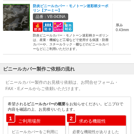
防炎ビニールカバー・モノトーン迷彩柄ターポ
リン【アーミー】
品番：VB-043NA
厚み
0.43mm
防炎ビニールカバー・モノトーン迷彩柄ターポリン
は、産業・機械など工場などで使用する保護・防塵
カバーや、スチールラック・棚などのビニールカバ
ーなどにご利用いただけます。
ビニールカバー製作ご依頼の流れ
ビニールカバー製作のお見積り依頼は、お問合せフォーム・
FAX・Eメールからご依頼いただけます。
希望される
ビニールカバーの概要
をお知らせください。ビニプロで
内容を確認の上、お見積りいたします。
1
2
ご利用場所
求める機能性
ビニールカバーをご利用に
必要な機能性がありました