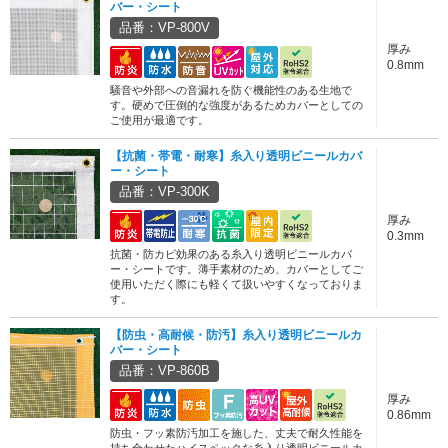
バー・シート
品番：VP-800V
厚み
0.8mm
騒音や外部への音漏れを防ぐ機能性のある生地で
す。硬めで圧倒的な強度があるためカバーとしての
ご使用が最適です。
【抗菌・帯電・耐寒】糸入り透明ビニールカバ
ー・シート
品番：VP-300K
厚み
0.3mm
抗菌・防カビ効果のある糸入り透明ビニールカバ
ー・シートです。薄手素材のため、カバーとしてご
使用いただく際にも軽くて扱いやすくなっておりま
す。
【防虫・高耐候・防汚】糸入り透明ビニールカ
バー・シート
品番：VP-860B
厚み
0.86mm
防虫・フッ素防汚加工を施した、丈夫で耐久性能を