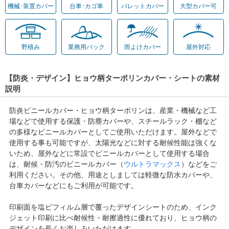
機械･装置カバー
台車･カゴ車
パレットカバー
大型カバー可
野積み
業務用バック
雨よけカバー
屋外対応
【防炎・デザイン】ヒョウ柄ターポリンカバー・シートの素材
説明
防炎ビニールカバー・ヒョウ柄ターポリンは、産業・機械など工
場などで使用する保護・防塵カバーや、スチールラック・棚など
の多様なビニールカバーとしてご使用いただけます。屋外などで
使用する事も可能ですが、太陽光などに対する耐候性能は強くな
いため、屋外などに常設でビニールカバーとして使用する場合
は、耐候・防汚のビニールカバー（
ウルトラマックス
）などをご
利用ください。その他、用途としましては軽微な防水カバーや、
台車カバーなどにもご利用が可能です。
印刷面を塩ビフィルム層で覆ったデザインシートのため、インク
ジェット印刷に比べ耐候性・耐擦過性に優れており、ヒョウ柄の
デザインを長くお楽しみいただけます。