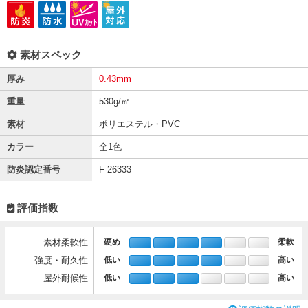
素材スペック
厚み
0.43mm
重量
530g/㎡
素材
ポリエステル・PVC
カラー
全1色
防炎認定番号
F-26333
評価指数
素材柔軟性
硬め
柔軟
強度・耐久性
低い
高い
屋外耐候性
低い
高い