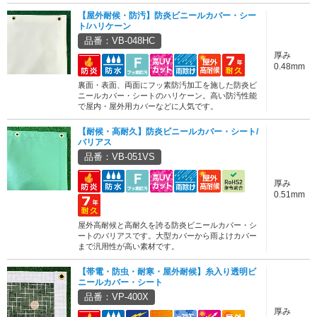
【屋外耐候・防汚】防炎ビニールカバー・シー
ト/ハリケーン
品番：VB-048HC
厚み
0.48mm
裏面・表面、両面にフッ素防汚加工を施した防炎ビ
ニールカバー・シートのハリケーン。高い防汚性能
で屋内・屋外用カバーなどに人気です。
【耐候・高耐久】防炎ビニールカバー・シート/
バリアス
品番：VB-051VS
厚み
0.51mm
屋外高耐候と高耐久を誇る防炎ビニールカバー・シ
ートのバリアスです。大型カバーから雨よけカバー
まで汎用性が高い素材です。
【帯電・防虫・耐寒・屋外耐候】糸入り透明ビ
ニールカバー・シート
品番：VP-400X
厚み