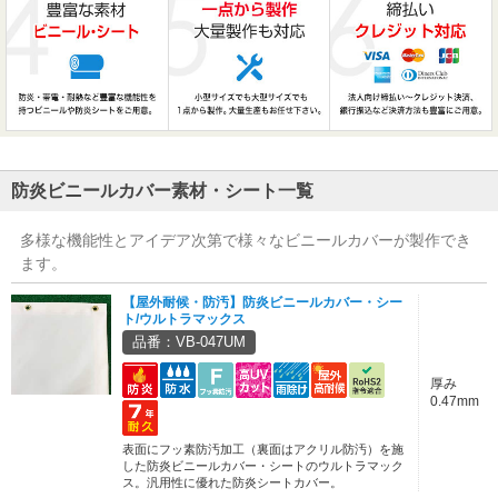
防炎ビニールカバー素材・シート一覧
多様な機能性とアイデア次第で様々なビニールカバーが製作でき
ます。
【屋外耐候・防汚】防炎ビニールカバー・シー
ト/ウルトラマックス
品番：VB-047UM
厚み
0.47mm
表面にフッ素防汚加工（裏面はアクリル防汚）を施
した防炎ビニールカバー・シートのウルトラマック
ス。汎用性に優れた防炎シートカバー。