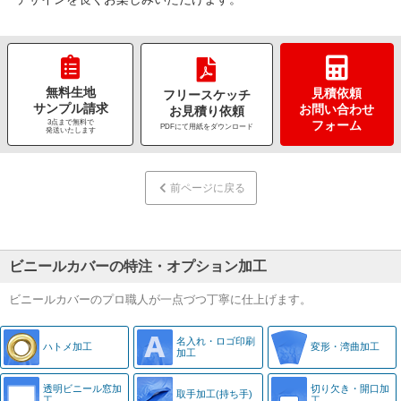
無料生地
見積依頼
フリースケッチ
サンプル請求
お問い合わせ
お見積り依頼
3点まで無料で
フォーム
PDFにて用紙をダウンロード
発送いたします
前ページに戻る
ビニールカバーの特注・オプション加工
ビニールカバーのプロ職人が一点づつ丁寧に仕上げます。
名入れ・
ロゴ印刷
ハトメ加工
変形・湾曲加工
加工
透明ビニール窓
加
切り欠き・
開口加
取手加工
(持ち手)
工
工