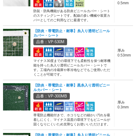
0.5mm
防鼠・防鳥機能がある防炎ビニールカバー・シート
のスティングシートです。配線の多い機械や装置カ
バーとしてのご利用などに最適です。
【防炎・帯電防止・耐寒】糸入り透明ビニール
カバー・シート
品番：VP-530M
厚み
0.53mm
マイナス30度までの環境下でも柔軟性を保つ耐寒機
能を持った糸入り透明ビニールカバー・シートで
す。工場内の冷蔵庫や寒冷地などでもご使用いただ
くことが可能です。
【防炎・帯電防止・耐寒】黒糸入り透明ビニー
ルカバー・シート
品番：VP-300MB
厚み
0.3mm
帯電防止機能付きで、ホコリなどの細かい汚れを吸
着しにくく、マイナス温度の環境下でもビニールが
固くなりにくいため支障なくお使いいただけます。
【防炎・帯電防止・耐寒】糸入り透明ビニール