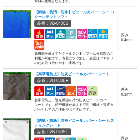
素材の生地となります。
【耐候・防汚・防水】ビニールカバー・シート/
クールテントソフト
品番：VB-040CS
厚み
0.4mm
高機能を備えてたクールテントソフトは長期間のご
利用が可能です。表面はツヤ無し、裏面はツヤ有り
のため取り扱いやすい生地です。
【高帯電防止】防炎ビニールカバー・シート
品番：VB-030BF
厚み
0.3mm
超帯電防止・遮光機能を持つ防炎ビニールカバー・
シートです。精密機器が集まる空間で機械・装置カ
バーとしてのご使用がおすすめです。
【防鼠・防鳥】防炎ビニールカバー・シート/ス
ティングシート
品番：VB-050ST
厚み