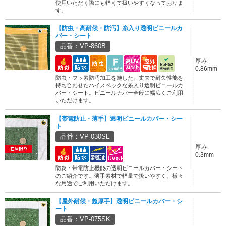
使用いただく際にも軽くて扱いやすくなっておりま
す。
【防虫・高耐候・防汚】糸入り透明ビニールカ
バー・シート
品番：VP-860B
厚み
0.86mm
防虫・フッ素防汚加工を施した、丈夫で耐久性能を
持ち合わせたハイスペックな糸入り透明ビニールカ
バー・シート。ビニールカバー全般に幅広くご利用
いただけます。
【帯電防止・薄手】透明ビニールカバー・シー
ト
品番：VP-030SL
厚み
0.3mm
防炎・帯電防止機能の透明ビニールカバー・シート
のご紹介です。薄手素材で軽量で扱いやすく、様々
な用途でご利用いただけます。
【屋外耐候・超厚手】透明ビニールカバー・シ
ート
品番：VP-075SK