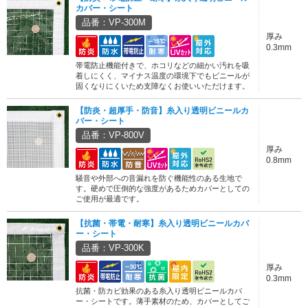
カバー・シート
品番：VP-300M
厚み
0.3mm
帯電防止機能付きで、ホコリなどの細かい汚れを吸
着しにくく、マイナス温度の環境下でもビニールが
固くなりにくいため支障なくお使いいただけます。
【防炎・超厚手・防音】糸入り透明ビニールカ
バー・シート
品番：VP-800V
厚み
0.8mm
騒音や外部への音漏れを防ぐ機能性のある生地で
す。硬めで圧倒的な強度があるためカバーとしての
ご使用が最適です。
【抗菌・帯電・耐寒】糸入り透明ビニールカバ
ー・シート
品番：VP-300K
厚み
0.3mm
抗菌・防カビ効果のある糸入り透明ビニールカバ
ー・シートです。薄手素材のため、カバーとしてご