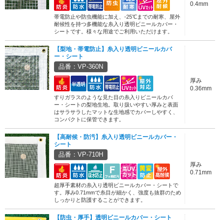
0.4mm
帯電防止や防虫機能に加え、-25℃までの耐寒、屋外
耐候性を持つ多機能な糸入り透明ビニールカバー・
シートです。様々な用途でご利用いただけます。
【梨地・帯電防止】糸入り透明ビニールカバ
ー・シート
品番：VP-360N
厚み
0.36mm
すりガラスのような見た目の糸入りビニールカバ
ー・シートの梨地生地。取り扱いやすい厚みと表面
はサラサラしたマットな生地感でカバーしやすく、
コンパクトに保管できます。
【高耐候・防汚】糸入り透明ビニールカバー・
シート
品番：VP-710H
厚み
0.71mm
超厚手素材の糸入り透明ビニールカバー・シートで
す。厚み0.71mmで糸目が細かく、強度も抜群のため
しっかりと防護することができます。
【防虫・厚手】透明ビニールカバー・シート