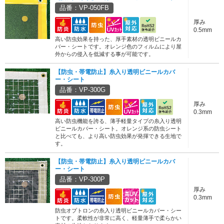
品番：VP-050FB
厚み
0.5mm
高い防虫効果を持った、厚手素材の透明ビニールカ
バー・シートです。オレンジ色のフィルムにより屋
外からの侵入を低減する事が可能です。
【防虫・帯電防止】糸入り透明ビニールカバ
ー・シート
品番：VP-300G
厚み
0.3mm
高い防虫機能を誇る、薄手軽量タイプの糸入り透明
ビニールカバー・シート。オレンジ系の防虫シート
と比べても、より高い防虫効果が発揮できる生地で
す。
【防虫・帯電防止】糸入り透明ビニールカバ
ー・シート
品番：VP-300P
厚み
0.3mm
防虫オプトロンの糸入り透明ビニールカバー・シー
トです。柔軟性が非常に高く、軽量薄手で柔らかい