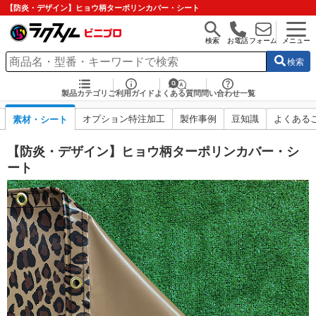
【防炎・デザイン】ヒョウ柄ターポリンカバー・シート
検索
お電話
フォーム
メニュー
検索
製品カテゴリ
ご利用ガイド
よくある質問
問い合わせ一覧
オプション特注加工
製作事例
豆知識
よくある
素材・シート
【防炎・デザイン】ヒョウ柄ターポリンカバー・シ
ート