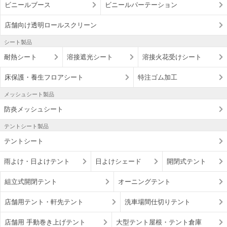
ビニールブース
ビニールパーテーション
店舗向け透明ロールスクリーン
シート製品
耐熱シート
溶接遮光シート
溶接火花受けシート
床保護・養生フロアシート
特注ゴム加工
メッシュシート製品
防炎メッシュシート
テントシート製品
テントシート
雨よけ・日よけテント
日よけシェード
開閉式テント
組立式開閉テント
オーニングテント
店舗用テント・軒先テント
洗車場間仕切りテント
店舗用 手動巻き上げテント
大型テント屋根・テント倉庫