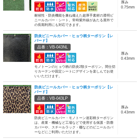
厚み
0.75mm
耐候性・防炎機能を兼ね備えた超厚手素材の透明ビ
ニールカバー・シート。常時紫外線があたる屋外で
の長期利用にも対応できます。
防炎ビニールカバー・ヒョウ柄ターポリン【レ
パード】
品番：VB-043NL
厚み
0.43mm
モノトーンのヒョウ柄の防炎2類ターポリン。間仕切
りカーテンや固定シートにデザインを楽しんでお使
いいただけます。
防炎ビニールカバー・ヒョウ柄ターポリン【レ
パード】
品番：VB-043LP
厚み
0.43mm
防炎ビニールカバー・モノトーン迷彩柄ターポリン
は、産業・機械など工場などで使用する保護・防塵
カバーや、スチールラック・棚などのビニールカバ
ーなどにご利用いただけます。