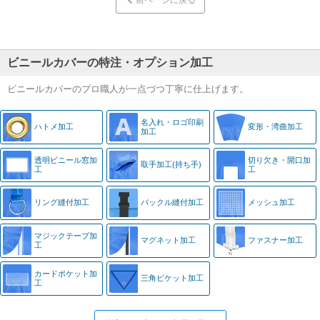
ビニールカバーの特注・オプション加工
ビニールカバーのプロ職人が一点づつ丁寧に仕上げます。
名入れ・
ロゴ印刷
ハトメ加工
変形・湾曲加工
加工
透明ビニール窓
加
切り欠き・
開口加
取手加工
(持ち手)
工
工
リング縫付加工
バックル縫付加工
メッシュ加工
マジック
テープ加
マグネット加工
ファスナー加工
工
カード
ポケット加
三角ピケット加工
工