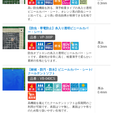
0.3mm
高い防虫機能を誇る、薄手軽量タイプの糸入り透明
ビニールカバー・シート。オレンジ系の防虫シート
と比べても、より高い防虫効果が発揮できる生地で
す。
【防虫・帯電防止】糸入り透明ビニールカバ
ー・シート
品番：VP-300P
厚み
0.3mm
防虫オプトロンの糸入り透明ビニールカバー・シー
トです。柔軟性が非常に高く、軽量薄手で柔らかい
素材の生地となります。
【耐候・防汚・防水】ビニールカバー・シート/
クールテントソフト
品番：VB-040CS
厚み
0.4mm
高機能を備えてたクールテントソフトは長期間のご
利用が可能です。表面はツヤ無し、裏面はツヤ有り
のため取り扱いやすい生地です。