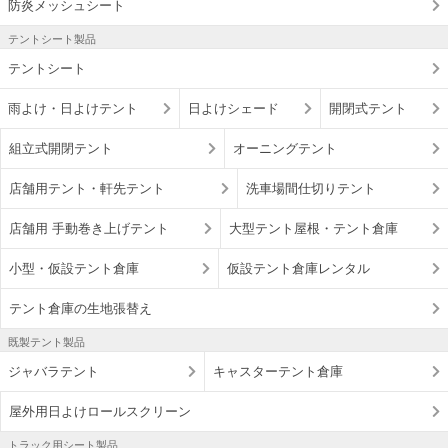
防炎メッシュシート
テントシート製品
テントシート
雨よけ・日よけテント
日よけシェード
開閉式テント
組立式開閉テント
オーニングテント
店舗用テント・軒先テント
洗車場間仕切りテント
店舗用 手動巻き上げテント
大型テント屋根・テント倉庫
小型・仮設テント倉庫
仮設テント倉庫レンタル
テント倉庫の生地張替え
既製テント製品
ジャバラテント
キャスターテント倉庫
屋外用日よけロールスクリーン
トラック用シート製品