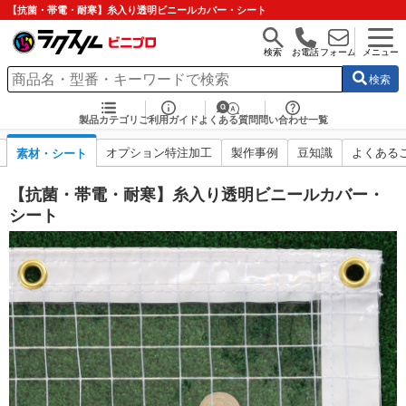
【抗菌・帯電・耐寒】糸入り透明ビニールカバー・シート
検索
お電話
フォーム
メニュー
検索
製品カテゴリ
ご利用ガイド
よくある質問
問い合わせ一覧
オプション特注加工
製作事例
豆知識
よくある
素材・シート
【抗菌・帯電・耐寒】糸入り透明ビニールカバー・
シート