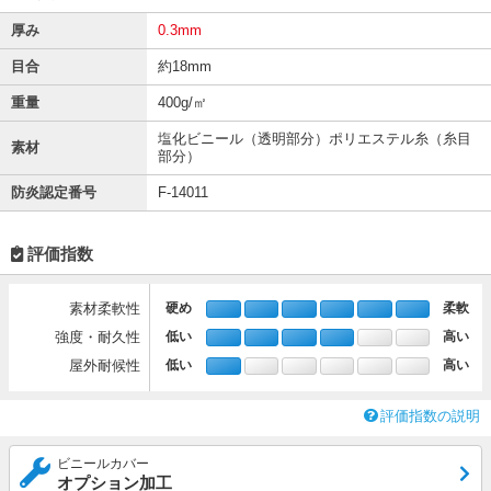
厚み
0.3mm
目合
約18mm
重量
400g/㎡
塩化ビニール（透明部分）ポリエステル糸（糸目
素材
部分）
防炎認定番号
F-14011
評価指数
素材柔軟性
硬め
柔軟
強度・耐久性
低い
高い
屋外耐候性
低い
高い
評価指数の説明
ビニールカバー
オプション加工