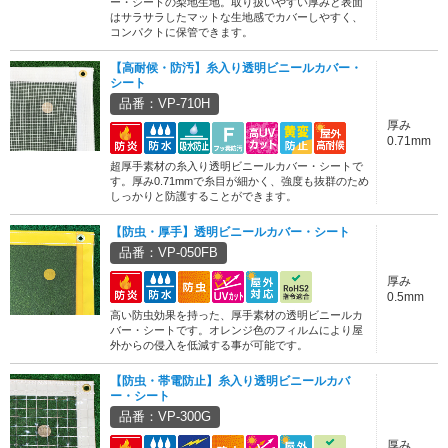
ー・シートの梨地生地。取り扱いやすい厚みと表面
はサラサラしたマットな生地感でカバーしやすく、
コンパクトに保管できます。
【高耐候・防汚】糸入り透明ビニールカバー・
シート
品番：VP-710H
厚み
0.71mm
超厚手素材の糸入り透明ビニールカバー・シートで
す。厚み0.71mmで糸目が細かく、強度も抜群のため
しっかりと防護することができます。
【防虫・厚手】透明ビニールカバー・シート
品番：VP-050FB
厚み
0.5mm
高い防虫効果を持った、厚手素材の透明ビニールカ
バー・シートです。オレンジ色のフィルムにより屋
外からの侵入を低減する事が可能です。
【防虫・帯電防止】糸入り透明ビニールカバ
ー・シート
品番：VP-300G
厚み