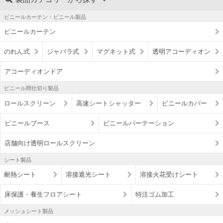
ビニールカーテン・ビニール製品
ビニールカーテン
のれん式
ジャバラ式
マグネット式
透明アコーディオン
アコーディオンドア
ビニール間仕切り製品
ロールスクリーン
高速シートシャッター
ビニールカバー
ビニールブース
ビニールパーテーション
店舗向け透明ロールスクリーン
シート製品
耐熱シート
溶接遮光シート
溶接火花受けシート
床保護・養生フロアシート
特注ゴム加工
メッシュシート製品