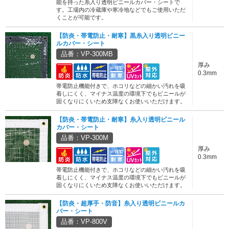
能を持った糸入り透明ビニールカバー・シートで
す。工場内の冷蔵庫や寒冷地などでもご使用いただ
くことが可能です。
【防炎・帯電防止・耐寒】黒糸入り透明ビニー
ルカバー・シート
品番：VP-300MB
厚み
0.3mm
帯電防止機能付きで、ホコリなどの細かい汚れを吸
着しにくく、マイナス温度の環境下でもビニールが
固くなりにくいため支障なくお使いいただけます。
【防炎・帯電防止・耐寒】糸入り透明ビニール
カバー・シート
品番：VP-300M
厚み
0.3mm
帯電防止機能付きで、ホコリなどの細かい汚れを吸
着しにくく、マイナス温度の環境下でもビニールが
固くなりにくいため支障なくお使いいただけます。
【防炎・超厚手・防音】糸入り透明ビニールカ
バー・シート
品番：VP-800V