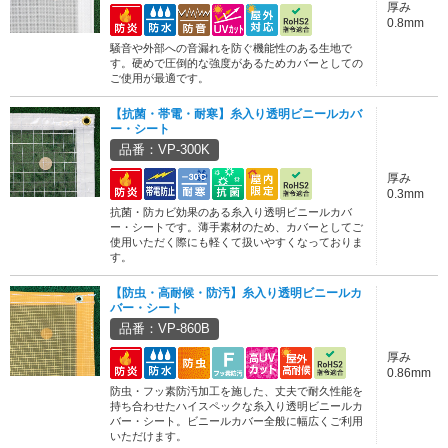
厚み
0.8mm
騒音や外部への音漏れを防ぐ機能性のある生地で
す。硬めで圧倒的な強度があるためカバーとしての
ご使用が最適です。
【抗菌・帯電・耐寒】糸入り透明ビニールカバ
ー・シート
品番：VP-300K
厚み
0.3mm
抗菌・防カビ効果のある糸入り透明ビニールカバ
ー・シートです。薄手素材のため、カバーとしてご
使用いただく際にも軽くて扱いやすくなっておりま
す。
【防虫・高耐候・防汚】糸入り透明ビニールカ
バー・シート
品番：VP-860B
厚み
0.86mm
防虫・フッ素防汚加工を施した、丈夫で耐久性能を
持ち合わせたハイスペックな糸入り透明ビニールカ
バー・シート。ビニールカバー全般に幅広くご利用
いただけます。