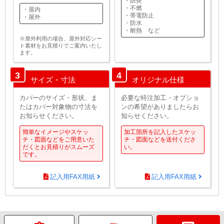
・防炎
・不燃
・屋内
・帯電防止
・屋外
・防水
・耐熱 など
※屋外利用の場合、屋外対応シー
ト素材をお見積りでご案内いたし
ます。
3
4
サイズ・寸法
オリジナル仕様
カバーのサイズ・形状、ま
必要な特注加工・オプショ
たはカバー対象物の寸法を
ンの希望がありましたらお
お知らせください。
知らせください。
簡単なイメージやスケッ
加工箇所を記入したスケッ
チ・図面などをご用意いた
チ・図面などを送付くださ
だくとお見積りがスムーズ
い。
です。
記入用FAX用紙
記入用FAX用紙