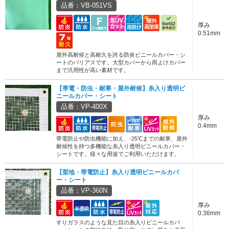
品番：VB-051VS
厚み
0.51mm
屋外高耐候と高耐久を誇る防炎ビニールカバー・シ
ートのバリアスです。大型カバーから雨よけカバー
まで汎用性が高い素材です。
【帯電・防虫・耐寒・屋外耐候】糸入り透明ビ
ニールカバー・シート
品番：VP-400X
厚み
0.4mm
帯電防止や防虫機能に加え、-25℃までの耐寒、屋外
耐候性を持つ多機能な糸入り透明ビニールカバー・
シートです。様々な用途でご利用いただけます。
【梨地・帯電防止】糸入り透明ビニールカバ
ー・シート
品番：VP-360N
厚み
0.36mm
すりガラスのような見た目の糸入りビニールカバ