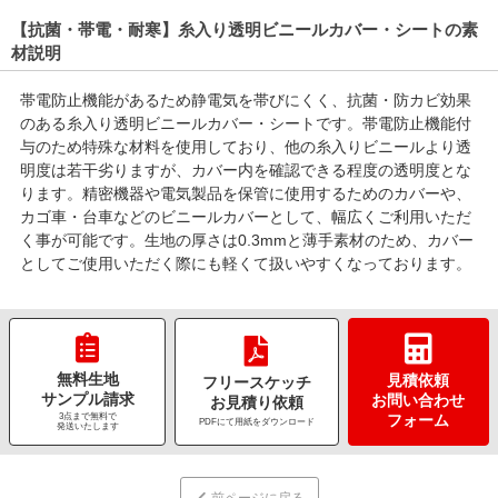
【抗菌・帯電・耐寒】糸入り透明ビニールカバー・シートの素
材説明
帯電防止機能があるため静電気を帯びにくく、抗菌・防カビ効果
のある糸入り透明ビニールカバー・シートです。帯電防止機能付
与のため特殊な材料を使用しており、他の糸入りビニールより透
明度は若干劣りますが、カバー内を確認できる程度の透明度とな
ります。精密機器や電気製品を保管に使用するためのカバーや、
カゴ車・台車などのビニールカバーとして、幅広くご利用いただ
く事が可能です。生地の厚さは0.3mmと薄手素材のため、カバー
としてご使用いただく際にも軽くて扱いやすくなっております。
無料生地
見積依頼
フリースケッチ
サンプル請求
お問い合わせ
お見積り依頼
3点まで無料で
フォーム
PDFにて用紙をダウンロード
発送いたします
前ページに戻る