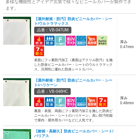
多様な機能性とアイデア次第で様々なビニールカバーが製作でき
ます。
【屋外耐候・防汚】防炎ビニールカバー・シー
ト/ウルトラマックス
品番：VB-047UM
厚み
0.47mm
表面にフッ素防汚加工（裏面はアクリル防汚）を施
した防炎ビニールカバー・シートのウルトラマック
ス。汎用性に優れた防炎シートカバー。
【屋外耐候・防汚】防炎ビニールカバー・シー
ト/ハリケーン
品番：VB-048HC
厚み
0.48mm
裏面・表面、両面にフッ素防汚加工を施した防炎ビ
ニールカバー・シートのハリケーン。高い防汚性能
で屋内・屋外用カバーなどに人気です。
【耐候・高耐久】防炎ビニールカバー・シート/
バリアス