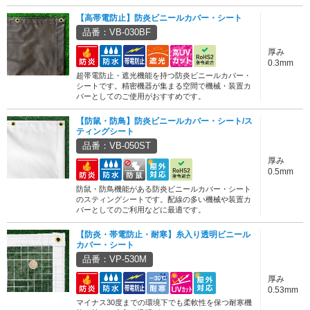
【高帯電防止】防炎ビニールカバー・シート
品番：VB-030BF
厚み
0.3mm
超帯電防止・遮光機能を持つ防炎ビニールカバー・
シートです。精密機器が集まる空間で機械・装置カ
バーとしてのご使用がおすすめです。
【防鼠・防鳥】防炎ビニールカバー・シート/ス
ティングシート
品番：VB-050ST
厚み
0.5mm
防鼠・防鳥機能がある防炎ビニールカバー・シート
のスティングシートです。配線の多い機械や装置カ
バーとしてのご利用などに最適です。
【防炎・帯電防止・耐寒】糸入り透明ビニール
カバー・シート
品番：VP-530M
厚み
0.53mm
マイナス30度までの環境下でも柔軟性を保つ耐寒機