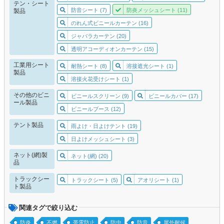
テン・シート
防音シート (7)
防炎メッシュシート (11)
製品
のれん式ビニールカーテン (16)
ジャバラカーテン (20)
透明アコーディオンカーテン (15)
工業用シート
耐熱シート (8)
溶接遮光シート (1)
製品
溶接火花受けシート (1)
その他のビニ
ビニールスクリーン (9)
ビニールカバー (17)
ール製品
ビニールブース (12)
テント製品
雨よけ・日よけテント (19)
日よけメッシュシート (3)
ネット(網)製
ネット(網) (20)
品
トラックシー
トラックシート (5)
アオリシート (1)
ト製品
関連タグで絞り込む
防炎
不燃
帯電防止
防虫
防音
屋外耐候