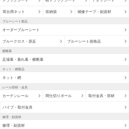
トラックシート
軽トラックシート
アオリシート
荷台用ネット
収納袋
補修テープ・副資材
ブルーシート製品
オーダーブルーシート
ブルークロス・原反
ブルーシート規格品
横断幕
足場幕・垂れ幕・横断幕
ネット・網製品
ネット・網
レール部材・金具
カーテンレール
間仕切りポール
取付金具・部材
パイプ・取付金具
修理・副資材
修理・副資材