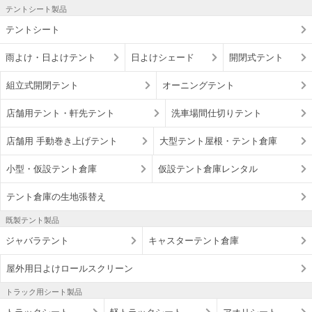
テントシート製品
テントシート
雨よけ・日よけテント
日よけシェード
開閉式テント
組立式開閉テント
オーニングテント
店舗用テント・軒先テント
洗車場間仕切りテント
店舗用 手動巻き上げテント
大型テント屋根・テント倉庫
小型・仮設テント倉庫
仮設テント倉庫レンタル
テント倉庫の生地張替え
既製テント製品
ジャバラテント
キャスターテント倉庫
屋外用日よけロールスクリーン
トラック用シート製品