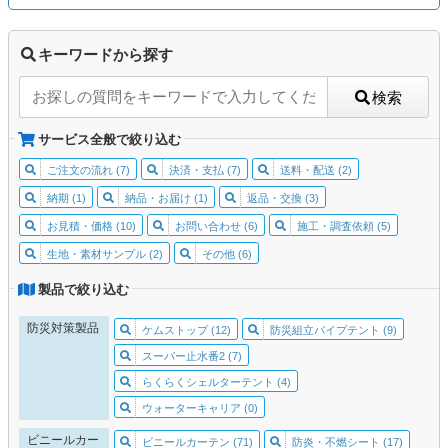
キーワードから探す
検索
サービス全般で絞り込む
ご注文の流れ (7)
決済・支払 (7)
送料・配送 (2)
納期 (1)
納品・お届け (1)
返品・交換 (3)
お見積・価格 (10)
お問い合わせ (6)
施工・調査依頼 (5)
生地・素材サンプル (2)
その他 (6)
製品で絞り込む
防災対策製品
ケムストップ (12)
防災組立パイプテント (9)
スーパー止水番2 (7)
らくらくシェルターテント (4)
ウォーターキャリア (0)
ビニールカー
ビニールカーテン (71)
防炎・不燃シート (17)