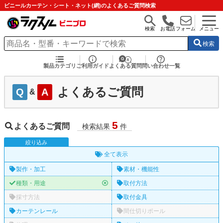
ビニールカーテン・シート・ネット(網)のよくあるご質問検索
検索
お電話
フォーム
メニュー
検索
製品カテゴリ
ご利用ガイド
よくある質問
問い合わせ一覧
よくあるご質問
Q
A
&
5
よくあるご質問
検索結果
件
絞
り
込
み
全て表示
製作・加工
素材・機能性
種類・用途
取付方法
採寸方法
取付金具
カーテンレール
間仕切りポール