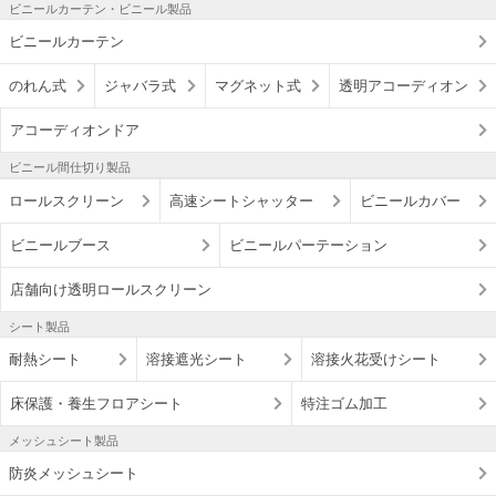
ビニールカーテン・ビニール製品
ビニールカーテン
のれん式
ジャバラ式
マグネット式
透明アコーディオン
アコーディオンドア
ビニール間仕切り製品
ロールスクリーン
高速シートシャッター
ビニールカバー
ビニールブース
ビニールパーテーション
店舗向け透明ロールスクリーン
シート製品
耐熱シート
溶接遮光シート
溶接火花受けシート
床保護・養生フロアシート
特注ゴム加工
メッシュシート製品
防炎メッシュシート