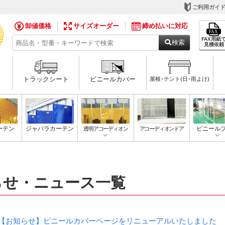
ご利用ガイ
卸値価格
サイズオーダー
締め払いに対応
FAX用紙
検索
見積依頼
トラックシート
ビニールカバー
屋根･テント(日･雨よけ)
ーテン
ジャバラカーテン
透明アコーディオン
アコーディオンドア
ビニール
らせ・ニュース一覧
【お知らせ】ビニールカバーページをリニューアルいたしました