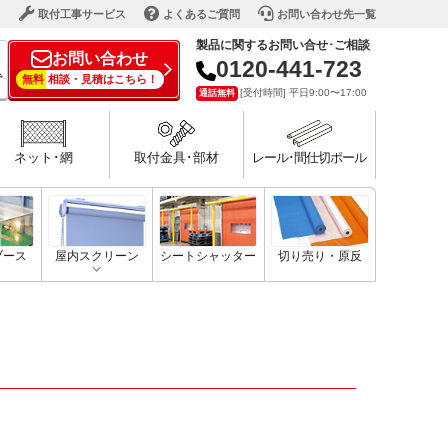
ド
取付工事サービス
よくあるご質問
お問い合わせ先一覧
製品に関するお問い合せ･ご相談
お問い合わせ
0120-441-723
で
無料
相談・見積はこちら！
[受付時間] 平日9:00〜17:00
通話無料
ネット･網
取付金具･部材
レール･間仕切ポール
ブース
屋内スクリーン
シートシャッター
切り売り・原反