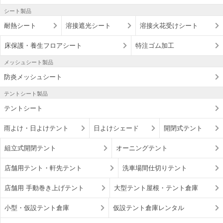
シート製品
耐熱シート
溶接遮光シート
溶接火花受けシート
床保護・養生フロアシート
特注ゴム加工
メッシュシート製品
防炎メッシュシート
テントシート製品
テントシート
雨よけ・日よけテント
日よけシェード
開閉式テント
組立式開閉テント
オーニングテント
店舗用テント・軒先テント
洗車場間仕切りテント
店舗用 手動巻き上げテント
大型テント屋根・テント倉庫
小型・仮設テント倉庫
仮設テント倉庫レンタル