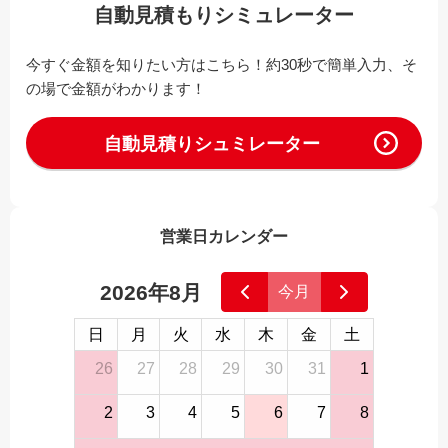
自動見積もりシミュレーター
今すぐ金額を知りたい方はこちら！約30秒で簡単入力、そ
の場で金額がわかります！
自動見積りシュミレーター
営業日カレンダー
2026年8月
今月
日
月
火
水
木
金
土
26
27
28
29
30
31
1
2
3
4
5
6
7
8