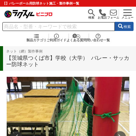
【】バレーボール用防球ネット施工・製作事例一覧
検索
お電話
フォーム
メニュー
検索
製品カテゴリ
ご利用ガイド
よくある質問
問い合わせ一覧
ネット（網）製作事例
【茨城県つくば市】学校（大学） バレー・サッカ
ー防球ネット