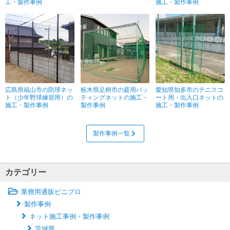
工・製作事例
施工・製作事例
広島県福山市の防球ネッ
栃木県足柄市の庭用バッ
愛知県知多市のテニスコ
ト（少年野球練習用）の
ティングネットの施工・
ート用・出入口ネットの
施工・製作事例
製作事例
施工・製作事例
製作事例一覧
カテゴリー
業務用通販ビニプロ
製作事例
ネット施工事例・製作事例
茨城県