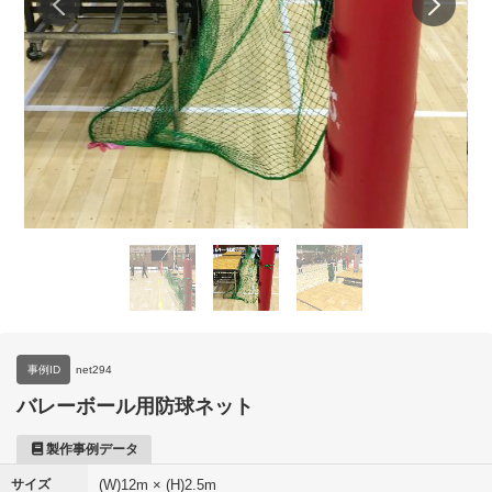
事例ID
net294
バレーボール用防球ネット
製作事例データ
サイズ
(W)12m × (H)2.5m