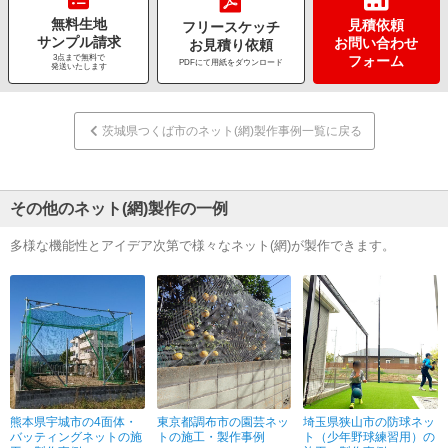
無料生地
見積依頼
フリースケッチ
サンプル請求
お問い合わせ
お見積り依頼
3点まで無料で
フォーム
PDFにて用紙をダウンロード
発送いたします
茨城県つくば市のネット(網)製作事例一覧に戻る
その他のネット(網)製作の一例
多様な機能性とアイデア次第で様々なネット(網)が製作できます。
熊本県宇城市の4面体・
東京都調布市の園芸ネッ
埼玉県狭山市の防球ネッ
バッティングネットの施
トの施工・製作事例
ト（少年野球練習用）の