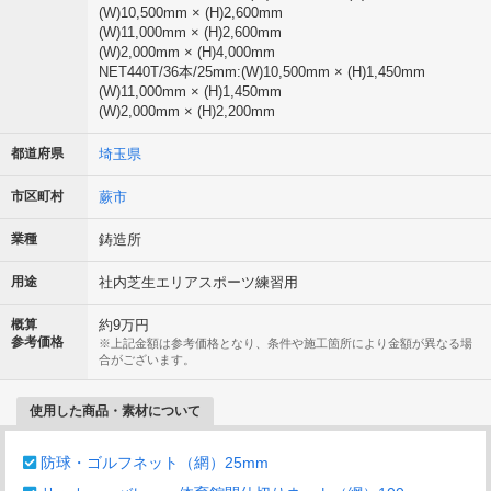
(W)10,500mm × (H)2,600mm
(W)11,000mm × (H)2,600mm
(W)2,000mm × (H)4,000mm
NET440T/36本/25mm:(W)10,500mm × (H)1,450mm
(W)11,000mm × (H)1,450mm
(W)2,000mm × (H)2,200mm
都道府県
埼玉県
市区町村
蕨市
業種
鋳造所
用途
社内芝生エリアスポーツ練習用
概算
約9万円
参考価格
※上記金額は参考価格となり、条件や施工箇所により金額が異なる場
合がございます。
使用した商品・素材について
防球・ゴルフネット（網）25mm