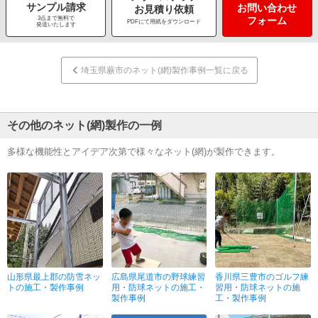
サンプル請求
お問い合わせ
お見積り依頼
3点まで無料で
フォーム
PDFにて用紙をダウンロード
発送いたします
埼玉県蕨市のネット(網)製作事例一覧に戻る
その他のネット(網)製作の一例
多様な機能性とアイデア次第で様々なネット(網)が製作できます。
山形県最上郡の防雪ネッ
広島県尾道市の野球練習
香川県三豊市のゴルフ練
トの施工・製作事例
用・防球ネットの施工・
習用・防球ネットの施
製作事例
工・製作事例