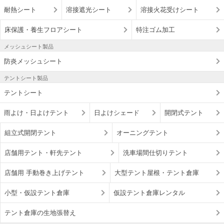
耐熱シート
溶接遮光シート
溶接火花受けシート
床保護・養生フロアシート
特注ゴム加工
メッシュシート製品
防炎メッシュシート
テントシート製品
テントシート
雨よけ・日よけテント
日よけシェード
開閉式テント
組立式開閉テント
オーニングテント
店舗用テント・軒先テント
洗車場間仕切りテント
店舗用 手動巻き上げテント
大型テント屋根・テント倉庫
小型・仮設テント倉庫
仮設テント倉庫レンタル
テント倉庫の生地張替え