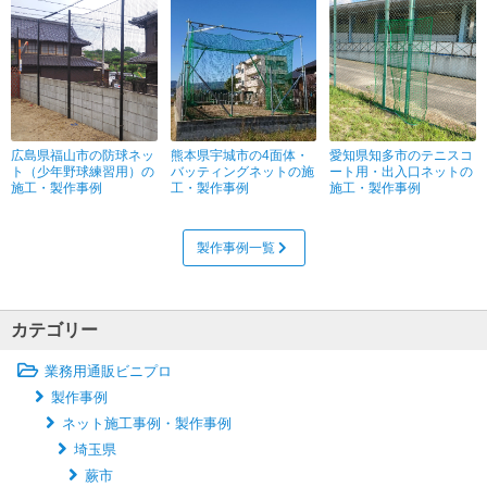
広島県福山市の防球ネッ
熊本県宇城市の4面体・
愛知県知多市のテニスコ
ト（少年野球練習用）の
バッティングネットの施
ート用・出入口ネットの
施工・製作事例
工・製作事例
施工・製作事例
製作事例一覧
カテゴリー
業務用通販ビニプロ
製作事例
ネット施工事例・製作事例
埼玉県
蕨市