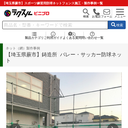
【埼玉県蕨市】スポーツ練習用防球ネットフェンス施工・製作事例一覧
検索
お電話
フォーム
メニュー
検索
製品カテゴリ
ご利用ガイド
よくある質問
問い合わせ一覧
ネット（網）製作事例
【埼玉県蕨市】鋳造所 バレー・サッカー防球ネッ
ト