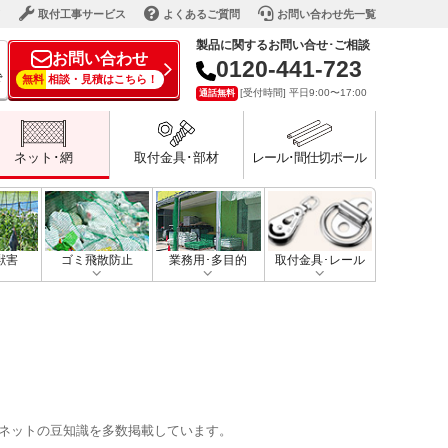
ド
取付工事サービス
よくあるご質問
お問い合わせ先一覧
製品に関するお問い合せ･ご相談
お問い合わせ
0120-441-723
で
無料
相談・見積はこちら！
[受付時間] 平日9:00〜17:00
通話無料
ネット･網
取付金具･部材
レール･間仕切ポール
獣害
ゴミ飛散防止
業務用･多目的
取付金具･レール
ネットの豆知識を多数掲載しています。