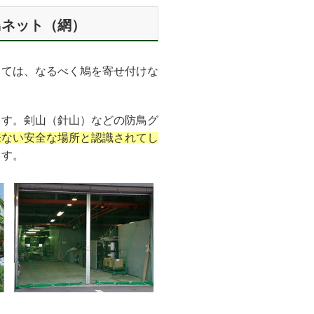
鳥ネット（網）
しては、なるべく鳩を寄せ付けな
ます。剣山（針山）などの防鳥グ
来ない安全な場所と認識されてし
ます。