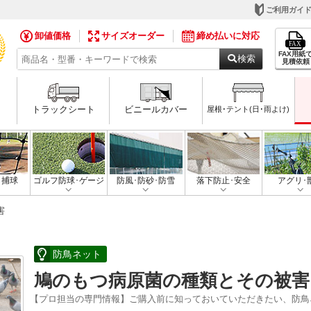
ご利用ガイ
卸値価格
サイズオーダー
締め払いに対応
FAX用紙
検索
見積依頼
トラックシート
ビニールカバー
屋根･テント(日･雨よけ)
･捕球
ゴルフ防球･ゲージ
防風･防砂･防雪
落下防止･安全
アグリ･
害
防鳥ネット
鳩のもつ病原菌の種類とその被害
【プロ担当の専門情報】ご購入前に知っておいていただきたい、防鳥