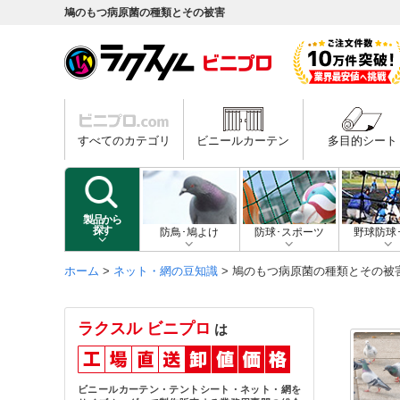
鳩のもつ病原菌の種類とその被害
すべてのカテゴリ
ビニールカーテン
多目的シート
製品から
探す
防鳥･鳩よけ
防球･スポーツ
野球防球
ホーム
>
ネット・網の豆知識
> 鳩のもつ病原菌の種類とその被
ラクスル ビニプロ
は
ビニールカーテン・テントシート・ネット・網を