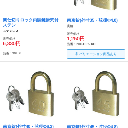
間仕切りロック両開鍵掛穴付
南京錠(外寸35・弦径Φ4.8)
ステン
真鍮
ステンレス
販売価格
1,250円
販売価格
6,330円
品番：2045D-35-KD
品番：90T38
バリエーション商品あり
南京錠(外寸40・弦径Φ6.3)
南京錠(外寸45・弦径Φ4.8)