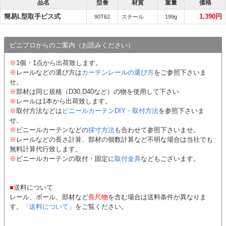
品名
型番
材質
重量
価格
簡易L型取手ビス式
1,390円
90T62
スチール
199g
ビニプロからのご案内（お読みください）
※
1個・1点から出荷致します。
※
レールなどの選び方は
カーテンレールの選び方
をご参照下さいま
せ。
※
部材は同じ規格（D30,D40など）の物を使用して下さい
※
レールは1本から出荷致します。
※
取付方法などは
ビニールカーテンDIY・取付方法
を参照下さいま
せ。
※
ビニールカーテンなどの
採寸方法
も合わせて参照下さいませ。
※
レールなどの長さ計算、部材の個数計算など不明な場合は当社でも
無料計算代行致します。
※
ビニールカーテンの取付・固定に
取付金具
などもございます。
■
送料について
レール、ポール、部材など
長尺物
を含む場合は送料条件が異なりま
す。
「送料について」
をご覧ください。