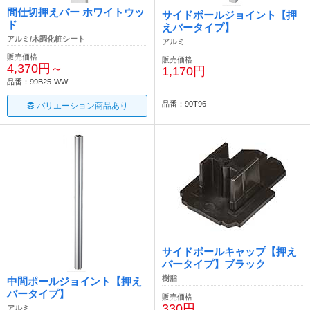
間仕切押えバー ホワイトウッ
サイドポールジョイント【押
ド
えバータイプ】
アルミ/木調化粧シート
アルミ
販売価格
販売価格
4,370円～
1,170円
品番：99B25-WW
品番：90T96
バリエーション商品あり
サイドポールキャップ【押え
バータイプ】ブラック
樹脂
中間ポールジョイント【押え
バータイプ】
販売価格
330円
アルミ