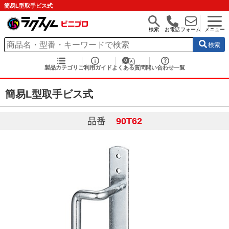
簡易L型取手ビス式
検索
お電話
フォーム
メニュー
検索
製品カテゴリ
ご利用ガイド
よくある質問
問い合わせ一覧
簡易L型取手ビス式
品番
90T62