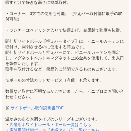
回すだけで好きな高さに簡単取付。
・コーナー、3方での使用も可能。（押えバー取付部に取手の取
付可能）
・ランナーはベアリング入りで快適走行。金属製で強度も抜群。
間仕切サイドポール【押えバータイプ】は、ビニールカーテンに
取付け、開閉させるのに使用する商品です。
間仕切サイドポールと押えバーにて、ビニールカーテンを固定
し、マグネットベルトやマグネット止め金具を使用して、出入口
を製作いたします。
取手を取付けるなど、簡易的に開閉できるものもございます。
※ポールの寸法カットサービス（有償）も承ります。
数量など取付に不明な点がございましたら、ビニプロにお問い合
わせください。
サイドポール取付説明書PDF
温かみのある木調タイプのシリーズもございます。
・
店舗用ホワイトレール・ポール一覧はこちら
・
店舗用間仕切ポール【木調タイプ】一覧はこちら