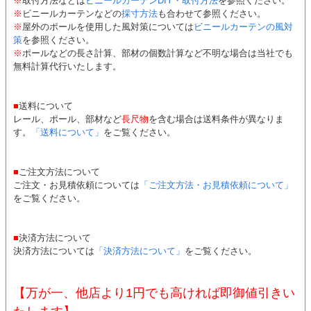
※
取付方法などは
ビニールカーテンDIY・取付方法
を参照ください。
※
ビニールカーテンなどの
採寸方法
も合わせて参照ください。
※
屋外のポールを使用した風対策については
ビニールカーテンの風対
策
を参照ください。
※
ポールなどの長さ計算、部材の個数計算など不明な場合は当社でも
無料計算代行いたします。
■
送料について
レール、ポール、部材など
長尺物
を含む場合は送料条件が異なりま
す。
「送料について」
をご覧ください。
■
ご注文方法について
ご注文・お見積依頼については
「ご注文方法・お見積依頼について」
をご覧ください。
■
決済方法について
決済方法については
「決済方法について」
をご覧ください。
【万が一、他店より1円でも高ければ即御値引きい