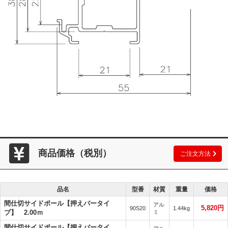
商品価格（税別）
ご注文方法
品名
型番
材質
重量
価格
間仕切サイドポール【押えバータイ
アル
5,820円
90S20
1.44kg
プ】 2.00ｍ
ミ
間仕切サイドポール【押えバータイ