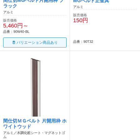
間仕切MGベルト片開用枠 ブ
MGベルト止金具
ラック
アルミ
アルミ
販売価格
150円
販売価格
5,460円～
品番：90W40-BL
品番：90T32
バリエーション商品あり
間仕切ＭＧベルト 片開用枠 ホ
ワイトウッド
アルミ／木調化粧シート・マグネットゴ
ム