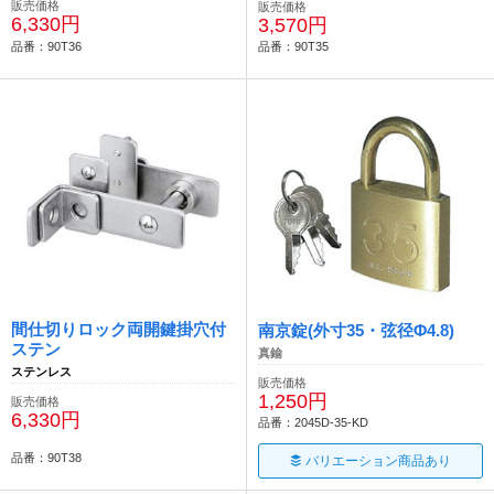
販売価格
販売価格
6,330円
3,570円
品番：90T36
品番：90T35
間仕切りロック両開鍵掛穴付
南京錠(外寸35・弦径Φ4.8)
ステン
真鍮
ステンレス
販売価格
1,250円
販売価格
6,330円
品番：2045D-35-KD
品番：90T38
バリエーション商品あり