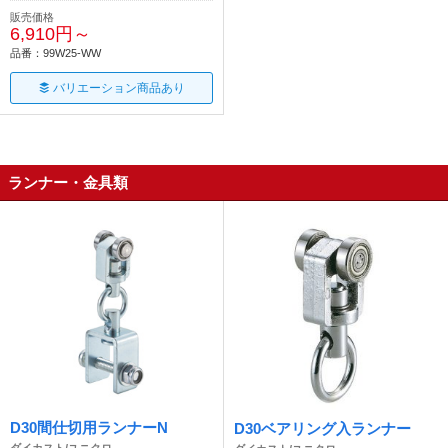
販売価格
6,910円～
品番：99W25-WW
バリエーション商品あり
ランナー・金具類
D30間仕切用ランナーN
D30ベアリング入ランナー