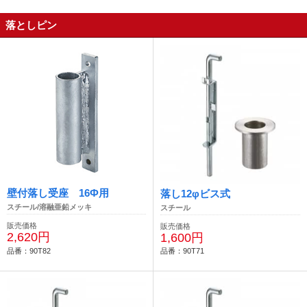
落としピン
壁付落し受座 16Ф用
落し12φビス式
スチール/溶融亜鉛メッキ
スチール
販売価格
販売価格
2,620円
1,600円
品番：90T82
品番：90T71