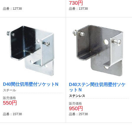
730円
品番：12T38
品番：13T38
D40間仕切用壁付ソケットN
D40ステン間仕切用壁付ソケ
ットＮ
スチール
ステンレス
販売価格
550円
販売価格
950円
品番：15T38
品番：25T38