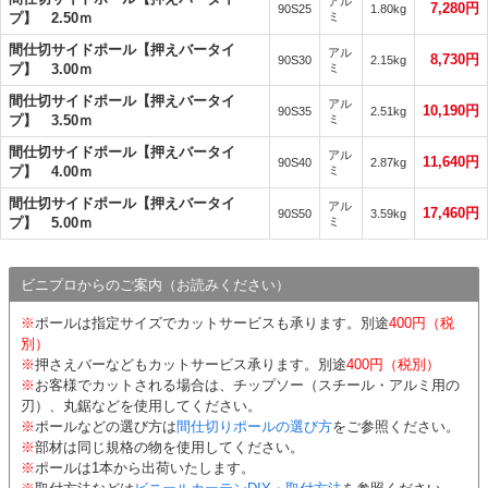
アル
7,280円
90S25
1.80kg
プ】 2.50ｍ
ミ
間仕切サイドポール【押えバータイ
アル
8,730円
90S30
2.15kg
プ】 3.00ｍ
ミ
間仕切サイドポール【押えバータイ
アル
10,190円
90S35
2.51kg
プ】 3.50ｍ
ミ
間仕切サイドポール【押えバータイ
アル
11,640円
90S40
2.87kg
プ】 4.00ｍ
ミ
間仕切サイドポール【押えバータイ
アル
17,460円
90S50
3.59kg
プ】 5.00ｍ
ミ
ビニプロからのご案内（お読みください）
※
ポールは指定サイズでカットサービスも承ります。別途
400円（税
別）
※
押さえバーなどもカットサービス承ります。別途
400円（税別）
※
お客様でカットされる場合は、チップソー（スチール・アルミ用の
刃）、丸鋸などを使用してください。
※
ポールなどの選び方は
間仕切りポールの選び方
をご参照ください。
※
部材は同じ規格の物を使用してください。
※
ポールは1本から出荷いたします。