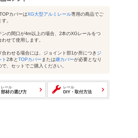
TOPカバーは
XG大型アルミレール
専用の商品でご
ます。
テンの間口が4m以上の場合、2本のXGレールをつ
合わせて使用します。
ぎ合わせる場合には、ジョイント部1か所につき
ジ
ント
2本と
TOPカバー
または
継カバー
が必要となり
ので、セットでご購入ください。
レール
レール
部材の選び方
DIY・取付方法