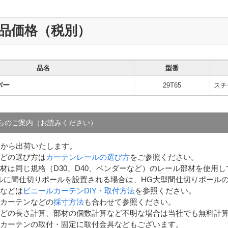
品価格（税別）
品名
型番
バー
29T65
スチ
らのご案内（お読みください）
点から出荷いたします。
どの選び方は
カーテンレールの選び方
をご参照ください。
材は同じ規格（D30、D40、ベンダーなど）のレール部材を使用
ルに間仕切りポールを設置される場合は、HG大型間仕切りポール
などは
ビニールカーテンDIY・取付方法
を参照ください。
カーテンなどの
採寸方法
も合わせて参照ください。
どの長さ計算、部材の個数計算など不明な場合は当社でも無料計
カーテンの取付・固定に取付金具などもございます。