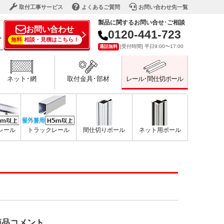
ド
取付工事サービス
よくあるご質問
お問い合わせ先一覧
製品に関するお問い合せ･ご相談
お問い合わせ
0120-441-723
で
無料
相談・見積はこちら！
[受付時間] 平日9:00〜17:00
通話無料
ネット･網
取付金具･部材
レール･間仕切ポール
型レール
トラックレール
間仕切りポール
ネット用ポール
商品コメント