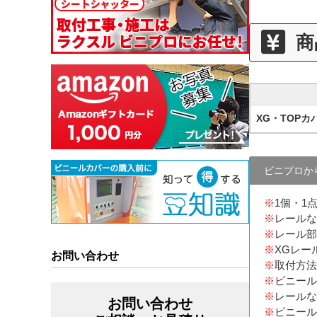
商
XG・TOPカ
ビニプロか
※
1個・1
※
レールな
※
レール部
※
XGレー
お問い合わせ
※
取付方法
※
ビニール
※
レールな
お問い合わせ
※
ビニール