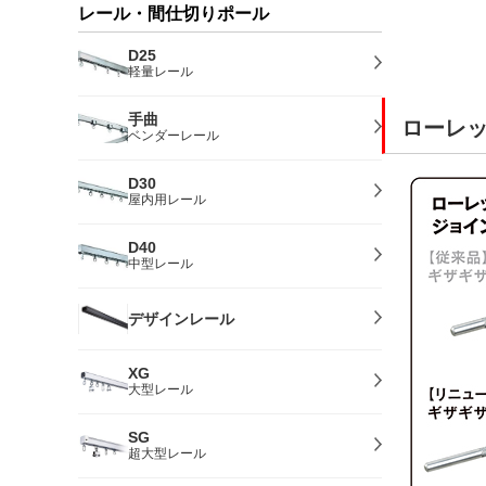
レール・間仕切りポール
D25
軽量レール
手曲
ローレ
ベンダーレール
D30
屋内用レール
D40
中型レール
デザインレール
XG
大型レール
SG
超大型レール