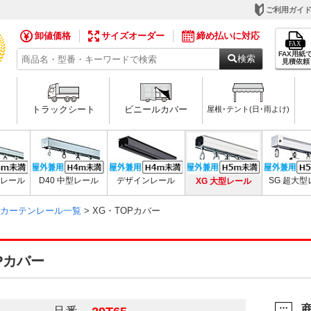
ご利用ガイ
卸値価格
サイズオーダー
締め払いに対応
FAX用紙
検索
見積依頼
トラックシート
ビニールカバー
屋根･テント(日･雨よけ)
用レール
D40 中型レール
デザインレール
XG 大型レール
SG 超大
ルカーテンレール一覧
> XG・TOPカバー
Pカバー