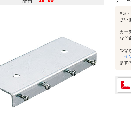
品番
29T65
XG・
ざい
カー
なぎ
つな
ョイ
ます