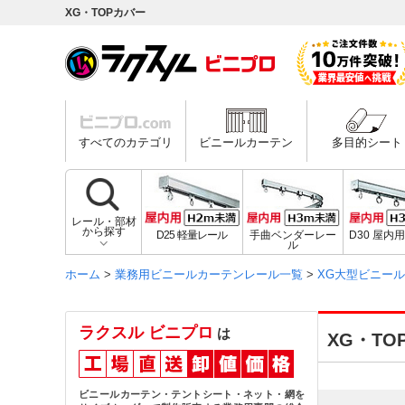
XG・TOPカバー
すべてのカテゴリ
ビニールカーテン
多目的シート
レール・部材
から探す
D25 軽量レール
手曲ベンダーレー
D30 屋内
ル
ホーム
>
業務用ビニールカーテンレール一覧
>
XG大型ビニー
ラクスル ビニプロ
は
XG・TO
ビニールカーテン・テントシート・ネット・網を