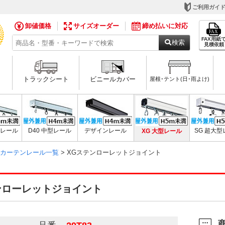
ご利用ガイ
卸値価格
サイズオーダー
締め払いに対応
FAX用紙
検索
見積依頼
トラックシート
ビニールカバー
屋根･テント(日･雨よけ)
用レール
D40 中型レール
デザインレール
XG 大型レール
SG 超大
ルカーテンレール一覧
> XGステンローレットジョイント
ンローレットジョイント