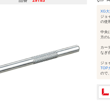
品番
29T83
XG
ジョ
の使
中央
方の
カー
なぎ
ジョ
TOP
ので