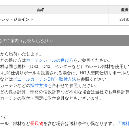
品名
型番
ーレットジョイント
29T8
らのご案内（お読みください）
点から出荷いたします。
どの選び方は
カーテンレールの選び方
をご参照ください。
材は同じ規格（D30、D40、ベンダーなど）のレール部材を使用
ルに間仕切りポールを設置される場合は、HG大型間仕切りポール
などは
ビニールカーテンDIY・取付方法
を参照ください。
カーテンなどの
採寸方法
も合わせて参照ください。
どの長さ計算、部材の個数計算など不明な場合は当社でも無料計
カーテンの取付・固定に取付金具などもございます。
いて
ール、部材など
長尺物
を含む場合は送料条件が異なります。
「送