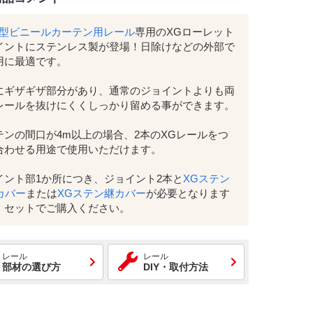
大型ビニールカーテン用レール
専用のXGローレット
イントにステンレス製が登場！日除けなどの外部で
用に最適です。
にギザギザ部分があり、通常のジョイントよりも両
レールを抜けにくくしっかり留める事ができます。
テンの間口が4m以上の場合、2本のXGレールをつ
合わせる用途で使用いただけます。
イント部1か所につき、ジョイント2本と
XGステン
カバー
または
XGステン継カバー
が必要となります
、セットでご購入ください。
レール
レール
部材の選び方
DIY・取付方法