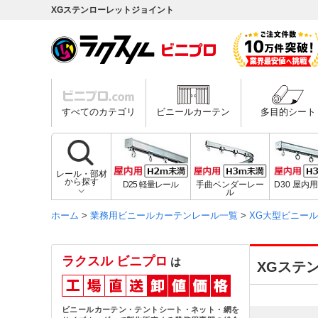
XGステンローレットジョイント
すべてのカテゴリ
ビニールカーテン
多目的シート
レール・部材
から探す
D25 軽量レール
手曲ベンダーレー
D30 屋内
ル
ホーム
>
業務用ビニールカーテンレール一覧
>
XG大型ビニー
ラクスル ビニプロ
は
XGステ
ビニールカーテン・テントシート・ネット・網を