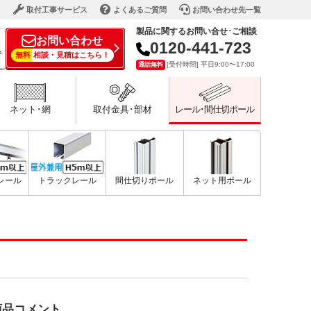
ド
取付工事サービス
よくあるご質問
お問い合わせ先一覧
製品に関するお問い合せ･ご相談
お問い合わせ
0120-441-723
で
無料
相談・見積はこちら！
[受付時間] 平日9:00〜17:00
通話無料
ネット･網
取付金具･部材
レール･間仕切ポール
型レール
トラックレール
間仕切りポール
ネット用ポール
商品コメント