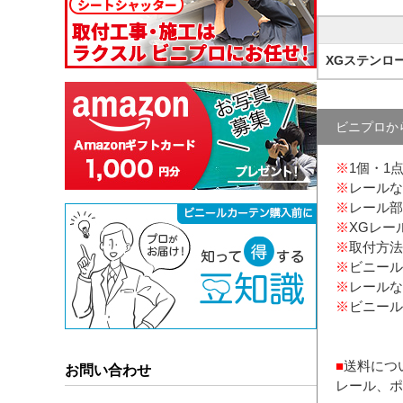
XGステンロ
ビニプロか
※
1個・1
※
レールな
※
レール部
※
XGレー
※
取付方法
※
ビニール
※
レールな
※
ビニール
■
送料につ
お問い合わせ
レール、ポ