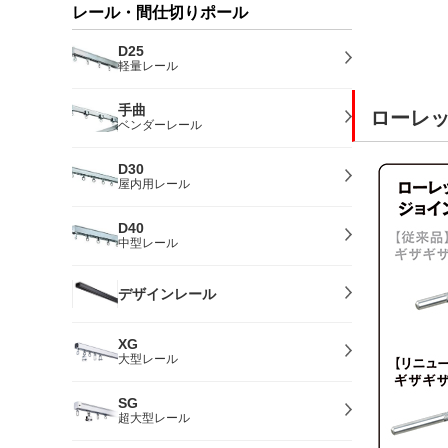
レール・間仕切りポール
D25
軽量レール
手曲
ローレ
ベンダーレール
D30
屋内用レール
D40
中型レール
デザインレール
XG
大型レール
SG
超大型レール