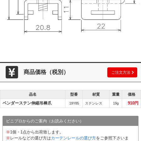
商品価格（税別）
ご注文方法
品名
型番
材質
重量
価格
ベンダーステン伸縮吊棒爪
910円
19Y85
ステンレス
19g
ビニプロからのご案内（お読みください）
※
1個・1点から出荷致します。
※
レールなどの選び方は
カーテンレールの選び方
をご参照下さいま