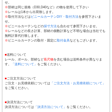
せ。
※
部材は同じ規格（D30,D40など）の物を使用して下さい
※
レールは1本から出荷致します。
※
取付方法などは
ビニールカーテンDIY・取付方法
を参照下さいま
せ。
※
ビニールカーテンなどの
採寸方法
も合わせて参照下さいませ。
※
レールなどの長さ計算、部材の個数計算など不明な場合は当社でも
無料計算代行致します。
※
ビニールカーテンの取付・固定に
取付金具
などもございます。
■
送料について
レール、ポール、部材など
長尺物
を含む場合は送料条件が異なりま
す。
「送料について」
をご覧ください。
■
ご注文方法について
ご注文・お見積依頼については
「ご注文方法・お見積依頼について」
をご覧ください。
■
決済方法について
決済方法については
「決済方法について」
をご覧ください。